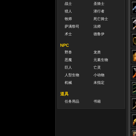
战士
圣骑士
猎人
潜行者
牧师
死亡骑士
萨满祭司
法师
术士
德鲁伊
NPC
野兽
龙类
恶魔
元素生物
巨人
亡灵
人型生物
小动物
机械
未指定
道具
任务用品
书籍