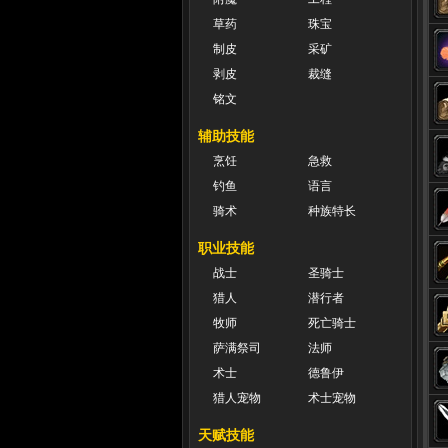
草药
珠宝
制皮
采矿
剥皮
裁缝
铭文
辅助技能
烹饪
急救
钓鱼
语言
骑术
种族特长
职业技能
战士
圣骑士
猎人
潜行者
牧师
死亡骑士
萨满祭司
法师
术士
德鲁伊
猎人宠物
术士宠物
天赋技能