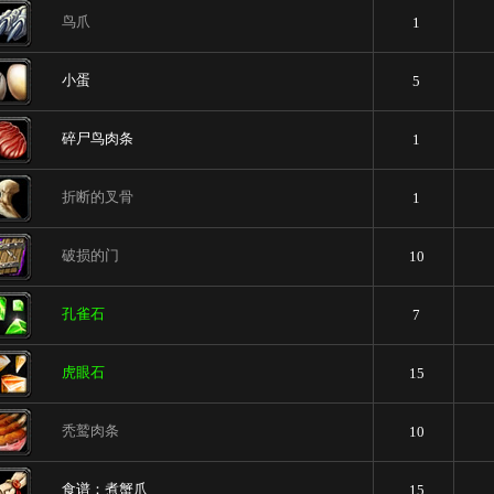
鸟爪
1
小蛋
5
碎尸鸟肉条
1
折断的叉骨
1
破损的门
10
孔雀石
7
虎眼石
15
秃鹫肉条
10
食谱：煮蟹爪
15