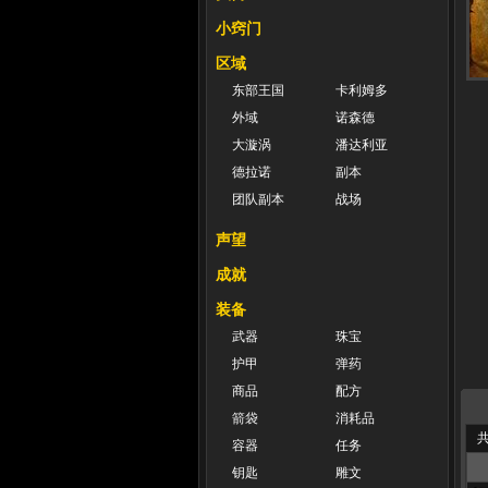
小窍门
区域
东部王国
卡利姆多
外域
诺森德
大漩涡
潘达利亚
德拉诺
副本
团队副本
战场
声望
成就
装备
武器
珠宝
护甲
弹药
商品
配方
箭袋
消耗品
共
容器
任务
钥匙
雕文