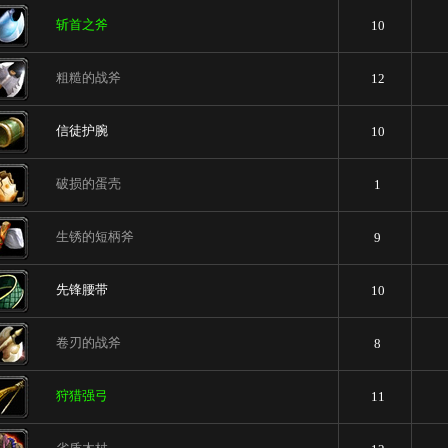
斩首之斧
10
粗糙的战斧
12
信徒护腕
10
破损的蛋壳
1
生锈的短柄斧
9
先锋腰带
10
卷刃的战斧
8
狩猎强弓
11