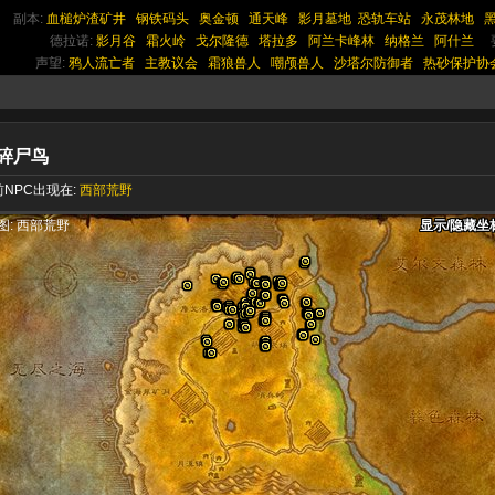
副本:
血槌炉渣矿井
钢铁码头
奥金顿
通天峰
影月墓地
恐轨车站
永茂林地
德拉诺:
影月谷
霜火岭
戈尔隆德
塔拉多
阿兰卡峰林
纳格兰
阿什兰
声望:
鸦人流亡者
主教议会
霜狼兽人
嘲颅兽人
沙塔尔防御者
热砂保护协
碎尸鸟
NPC出现在:
西部荒野
显示/隐藏坐
显示/隐藏坐
显示/隐藏坐
图: 西部荒野
显示/隐藏坐
显示/隐藏坐
显示/隐藏坐
显示/隐藏坐
显示/隐藏坐
显示/隐藏坐