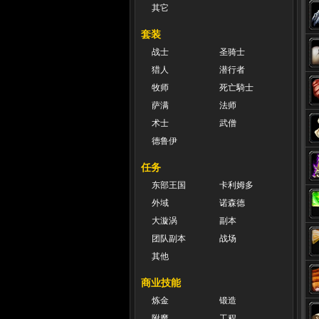
其它
套装
战士
圣骑士
猎人
潜行者
牧师
死亡騎士
萨满
法师
术士
武僧
德鲁伊
任务
东部王国
卡利姆多
外域
诺森德
大漩涡
副本
团队副本
战场
其他
商业技能
炼金
锻造
附魔
工程