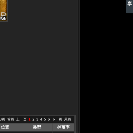
地图
地图
地图
地图
地图
地图
地图
地图
地图
8页
首页
上一页
1
2
3
4
5
6
下一页
尾页
位置
类型
掉落率