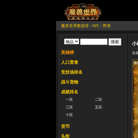
魔兽世界数据库
-
NPC
-
野兽
小
英雄榜
当前
人口普查
地
竞技场排名
战斗宠物
成就排名
一区
二区
三区
五区
十区
货币
头衔