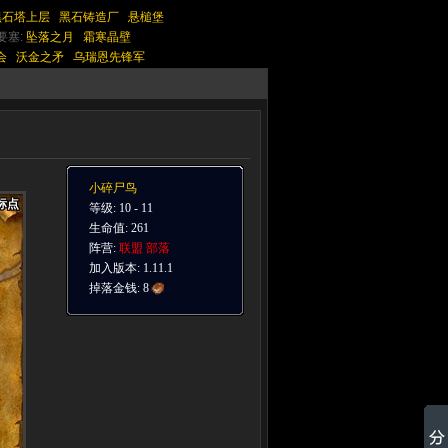
黑石塔上层
黑石铸造厂
悬槌堡
要塞:
坠落之月
霜寒晶壁
会
沃金之矛
乌瑞恩先锋军
小碎尸鸟
标点
标点
标点
标点
标点
标点
标点
标点
标点
等级: 10 - 11
生命值: 261
阵营:
联盟
部落
加入版本: 1.11.1
掉落金钱:
8