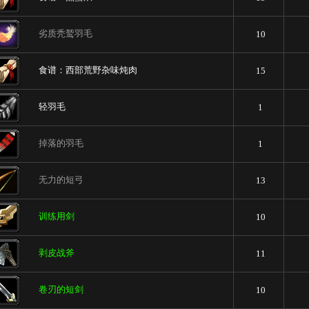
劣质秃鹫羽毛
10
食谱：西部荒野杂味炖肉
15
轻羽毛
1
掉落的羽毛
1
无力的短弓
13
训练用剑
10
剥皮战斧
11
卷刃的短剑
10