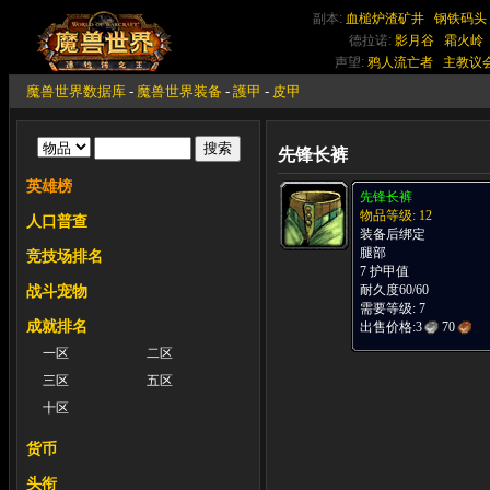
副本:
血槌炉渣矿井
钢铁码头
德拉诺:
影月谷
霜火岭
声望:
鸦人流亡者
主教议
魔兽世界数据库
-
魔兽世界装备
-
護甲
-
皮甲
先锋长裤
英雄榜
先锋长裤
物品等级: 12
人口普查
装备后绑定
腿部
竞技场排名
7 护甲值
耐久度60/60
战斗宠物
需要等级: 7
成就排名
出售价格:
3
70
一区
二区
三区
五区
十区
货币
头衔