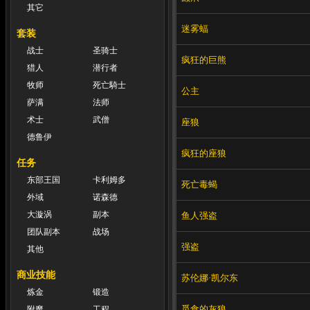
其它
迷雾蝠
套装
战士
圣骑士
疯狂的巨熊
猎人
潜行者
牧师
死亡騎士
公主
萨满
法师
术士
武僧
座狼
德鲁伊
疯狂的座狼
任务
东部王国
卡利姆多
死亡毒蝎
外域
诺森德
大漩涡
副本
鱼人强盗
团队副本
战场
强盗
其他
商业技能
苏伦娜·凯尔东
炼金
锻造
觅食的灰狼
附魔
工程