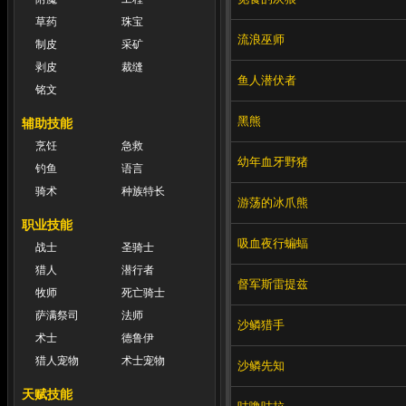
草药
珠宝
流浪巫师
制皮
采矿
剥皮
裁缝
鱼人潜伏者
铭文
黑熊
辅助技能
烹饪
急救
幼年血牙野猪
钓鱼
语言
骑术
种族特长
游荡的冰爪熊
职业技能
吸血夜行蝙蝠
战士
圣骑士
猎人
潜行者
督军斯雷提兹
牧师
死亡骑士
萨满祭司
法师
沙鳞猎手
术士
德鲁伊
猎人宠物
术士宠物
沙鳞先知
天赋技能