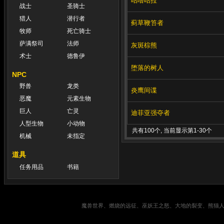
咕噜咕拉
战士
圣骑士
猎人
潜行者
蓟草鞭笞者
牧师
死亡骑士
萨满祭司
法师
灰斑棕熊
术士
德鲁伊
堕落的树人
NPC
野兽
龙类
炎鹰间谍
恶魔
元素生物
巨人
亡灵
迪菲亚强夺者
人型生物
小动物
共有100个, 当前显示第1-30个
机械
未指定
道具
任务用品
书籍
魔兽世界、燃烧的远征、巫妖王之怒、大地的裂变、熊猫