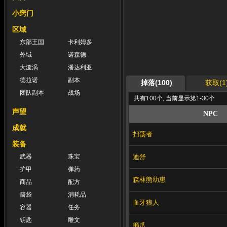
小窍门
区域
东部王国
卡利姆多
外域
诺森德
大漩涡
潘达利亚
德拉诺
副本
掉落(100)
获取(1
团队副本
战场
共有100个, 当前显示第1-30个
声望
NPC
成就
扫荡者
装备
迪舒
武器
珠宝
护甲
弹药
森林熊幼崽
商品
配方
箭袋
消耗品
血牙狼人
容器
任务
钥匙
雕文
癞爪