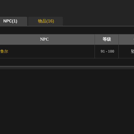
NPC(1)
物品(16)
NPC
等级
布鲁尔
91 - 100