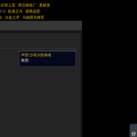
黑石塔上层
黑石铸造厂
悬槌堡
要塞:
坠落之月
霜寒晶壁
会
沃金之矛
乌瑞恩先锋军
声望:沙塔尔防御者
集团: