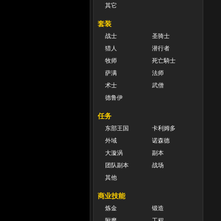
其它
套装
战士
圣骑士
猎人
潜行者
牧师
死亡騎士
萨满
法师
术士
武僧
德鲁伊
任务
东部王国
卡利姆多
外域
诺森德
大漩涡
副本
团队副本
战场
其他
商业技能
炼金
锻造
附魔
工程