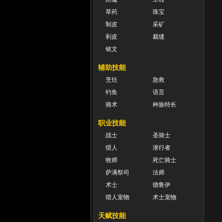
草药
珠宝
制皮
采矿
剥皮
裁缝
铭文
辅助技能
烹饪
急救
钓鱼
语言
骑术
种族特长
职业技能
战士
圣骑士
猎人
潜行者
牧师
死亡骑士
萨满祭司
法师
术士
德鲁伊
猎人宠物
术士宠物
天赋技能