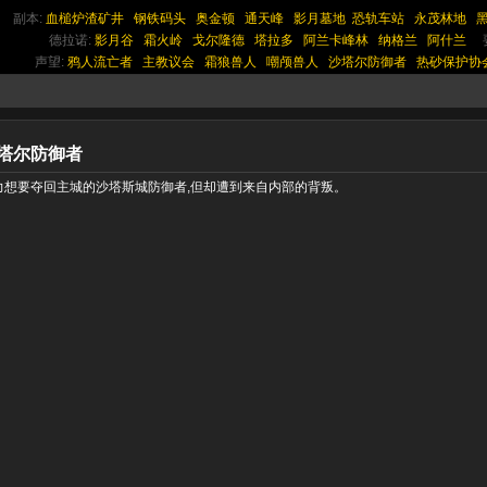
副本:
血槌炉渣矿井
钢铁码头
奥金顿
通天峰
影月墓地
恐轨车站
永茂林地
德拉诺:
影月谷
霜火岭
戈尔隆德
塔拉多
阿兰卡峰林
纳格兰
阿什兰
声望:
鸦人流亡者
主教议会
霜狼兽人
嘲颅兽人
沙塔尔防御者
热砂保护协
塔尔防御者
力想要夺回主城的沙塔斯城防御者,但却遭到来自内部的背叛。