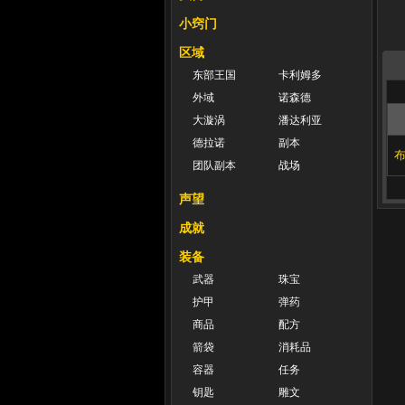
小窍门
区域
东部王国
卡利姆多
外域
诺森德
大漩涡
潘达利亚
德拉诺
副本
团队副本
战场
声望
成就
装备
武器
珠宝
护甲
弹药
商品
配方
箭袋
消耗品
容器
任务
钥匙
雕文