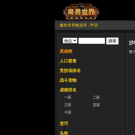
魔兽世界数据库
-
声望
沙
英雄榜
努
人口普查
竞技场排名
战斗宠物
成就排名
一区
二区
三区
五区
十区
货币
头衔