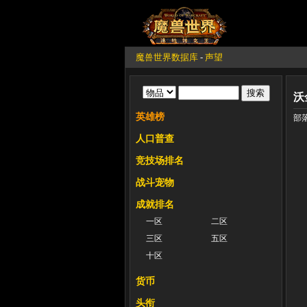
魔兽世界数据库
-
声望
沃
英雄榜
部
人口普查
竞技场排名
战斗宠物
成就排名
一区
二区
三区
五区
十区
货币
头衔