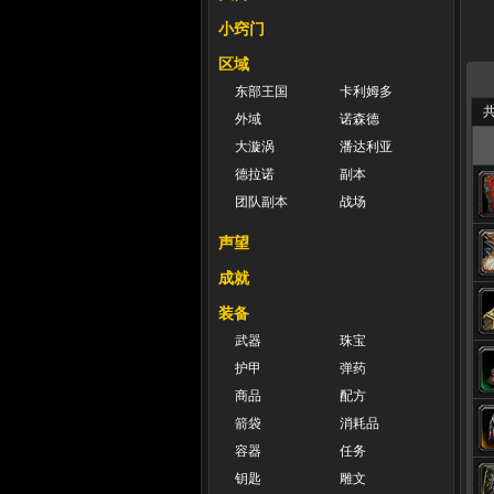
小窍门
区域
东部王国
卡利姆多
共
外域
诺森德
大漩涡
潘达利亚
德拉诺
副本
团队副本
战场
声望
成就
装备
武器
珠宝
护甲
弹药
商品
配方
箭袋
消耗品
容器
任务
钥匙
雕文