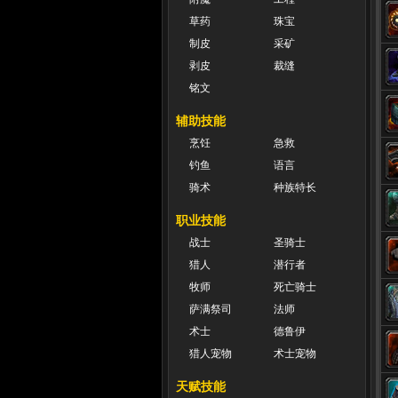
草药
珠宝
制皮
采矿
剥皮
裁缝
铭文
辅助技能
烹饪
急救
钓鱼
语言
骑术
种族特长
职业技能
战士
圣骑士
猎人
潜行者
牧师
死亡骑士
萨满祭司
法师
术士
德鲁伊
猎人宠物
术士宠物
天赋技能