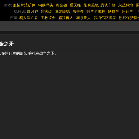
副本:
血槌炉渣矿井
钢铁码头
奥金顿
通天峰
影月墓地
恐轨车站
永茂林地
德拉诺:
影月谷
霜火岭
戈尔隆德
塔拉多
阿兰卡峰林
纳格兰
阿什兰
声望:
鸦人流亡者
主教议会
霜狼兽人
嘲颅兽人
沙塔尔防御者
热砂保护协
金之矛
落在阿什兰的部队,驻扎在战争之矛。