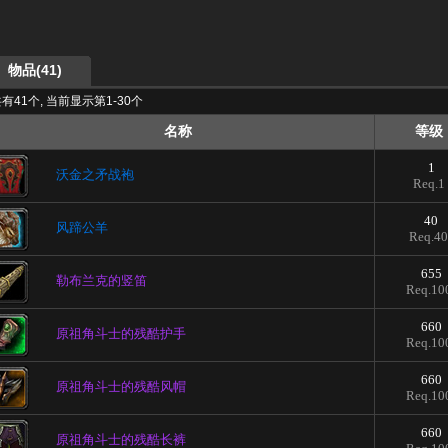
物品(41)
有41个, 当前显示第1-30个
名称
等级
1
沃金之矛战袍
Req.1
40
风蹄公羊
Req.40
655
勒布兰克的竖笛
Req.10
660
原祖角斗士的残酷护手
Req.10
660
原祖角斗士的残酷风帽
Req.10
660
原祖角斗士的残酷长裤