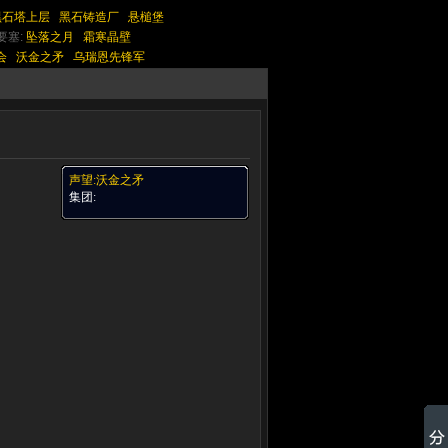
黑石塔上层
黑石铸造厂
悬槌堡
要塞:
坠落之月
霜寒晶壁
会
沃金之矛
乌瑞恩先锋军
声望:沃金之矛
集团: