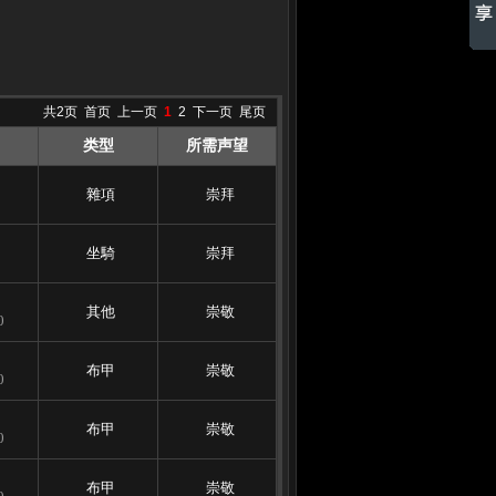
共2页
首页
上一页
1
2
下一页
尾页
类型
所需声望
雜項
崇拜
坐騎
崇拜
其他
崇敬
0
布甲
崇敬
0
布甲
崇敬
0
布甲
崇敬