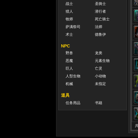
战士
圣骑士
猎人
潜行者
牧师
死亡骑士
萨满祭司
法师
术士
德鲁伊
NPC
野兽
龙类
恶魔
元素生物
巨人
亡灵
人型生物
小动物
机械
未指定
道具
任务用品
书籍
共