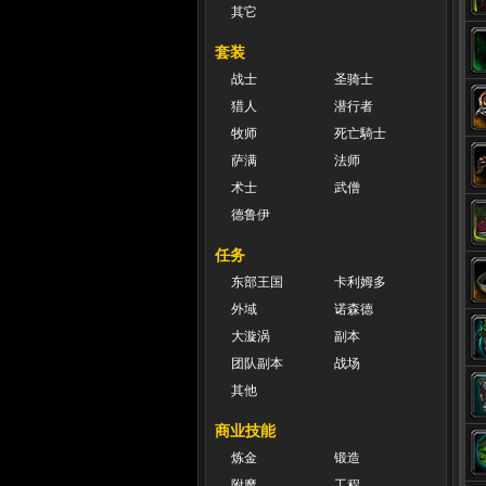
其它
套装
战士
圣骑士
猎人
潜行者
牧师
死亡騎士
萨满
法师
术士
武僧
德鲁伊
任务
东部王国
卡利姆多
外域
诺森德
大漩涡
副本
团队副本
战场
其他
商业技能
炼金
锻造
附魔
工程