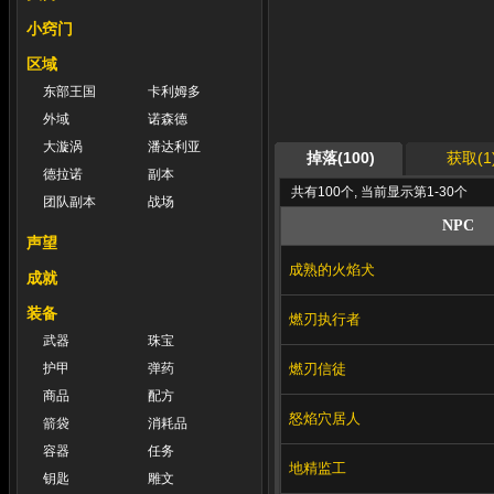
小窍门
区域
东部王国
卡利姆多
外域
诺森德
大漩涡
潘达利亚
掉落(100)
获取(1
德拉诺
副本
共有100个, 当前显示第1-30个
团队副本
战场
NPC
声望
成熟的火焰犬
成就
装备
燃刃执行者
武器
珠宝
燃刃信徒
护甲
弹药
商品
配方
怒焰穴居人
箭袋
消耗品
容器
任务
地精监工
钥匙
雕文