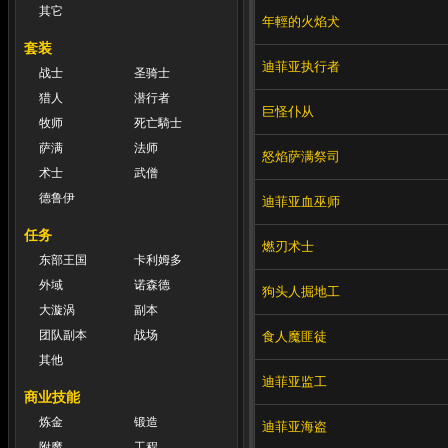
其它
年輕的火焰犬
套装
迪菲亚执行者
战士
圣骑士
猎人
潜行者
巨怪仆从
牧师
死亡騎士
萨满
法师
怒焰萨满祭司
术士
武僧
德鲁伊
迪菲亚血巫师
任务
燃刃术士
东部王国
卡利姆多
外域
诺森德
狗头人掘地工
大漩涡
副本
团队副本
战场
食人魔匪徒
其他
迪菲亚监工
商业技能
炼金
锻造
迪菲亚海盗
附魔
工程