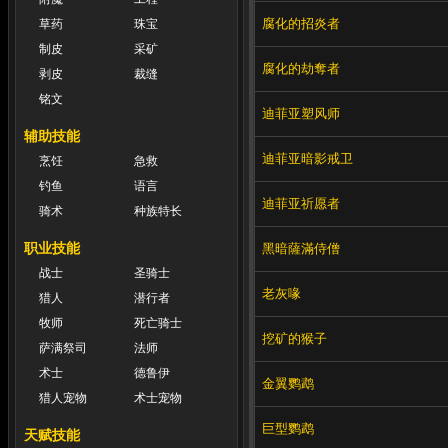
腐化的招炎者
草药
珠宝
制皮
采矿
腐化的劫奪者
剥皮
裁缝
铭文
迪菲亚塑风师
辅助技能
迪菲亚暗影戒卫
烹饪
急救
钓鱼
语言
迪菲亚祈愿者
骑术
种族特长
职业技能
黑暗薩滿侍僧
战士
圣骑士
老灰喙
猎人
潜行者
牧师
死亡骑士
挖矿的猴子
萨满祭司
法师
术士
德鲁伊
金翼鹦鹉
猎人宠物
术士宠物
巨型鹦鹉
天赋技能