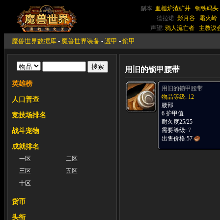
副本:
血槌炉渣矿井
钢铁码头
德拉诺:
影月谷
霜火岭
声望:
鸦人流亡者
主教议
魔兽世界数据库
-
魔兽世界装备
-
護甲
-
鎖甲
用旧的锁甲腰带
英雄榜
用旧的锁甲腰带
物品等级: 12
人口普查
腰部
6 护甲值
竞技场排名
耐久度25/25
需要等级: 7
战斗宠物
出售价格:
57
成就排名
一区
二区
三区
五区
十区
货币
头衔