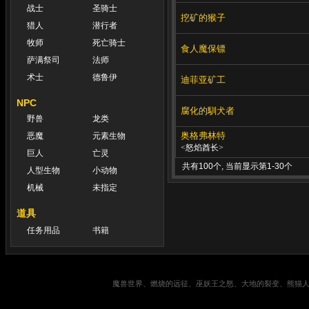
战士
圣骑士
挖矿的猴子
猎人
潜行者
牧师
死亡骑士
食人魔保镖
萨满祭司
法师
术士
德鲁伊
迪菲亚矿工
NPC
腐化的馴犬者
野兽
龙类
奥格弗林特
恶魔
元素生物
<怒焰酋长>
巨人
亡灵
共有100个, 当前显示第1-30个
人型生物
小动物
机械
未指定
道具
任务用品
书籍
魔兽世界、燃烧的远征、巫妖王之怒、大地的裂变、熊猫