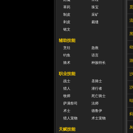
草药
珠宝
制皮
采矿
剥皮
裁缝
铭文
辅助技能
烹饪
急救
钓鱼
语言
骑术
种族特长
职业技能
战士
圣骑士
猎人
潜行者
牧师
死亡骑士
萨满祭司
法师
术士
德鲁伊
猎人宠物
术士宠物
天赋技能