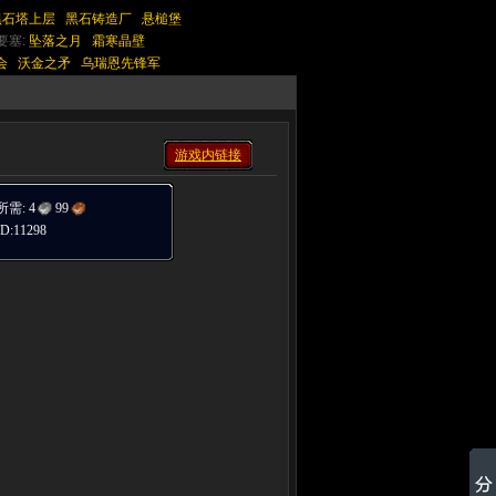
黑石塔上层
黑石铸造厂
悬槌堡
要塞:
坠落之月
霜寒晶壁
会
沃金之矛
乌瑞恩先锋军
游戏内链接
所需:
4
99
:11298