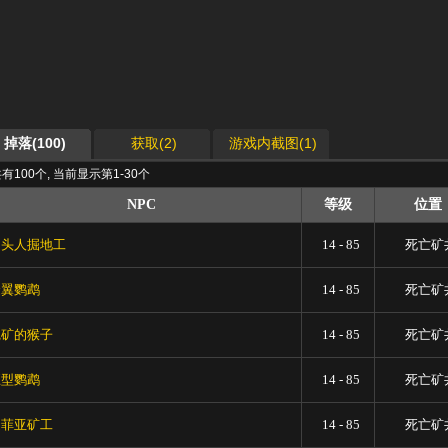
掉落(100)
获取(2)
游戏内截图(1)
有100个, 当前显示第1-30个
NPC
等级
位置
狗头人掘地工
14 - 85
死亡矿
金翼鹦鹉
14 - 85
死亡矿
挖矿的猴子
14 - 85
死亡矿
巨型鹦鹉
14 - 85
死亡矿
迪菲亚矿工
14 - 85
死亡矿