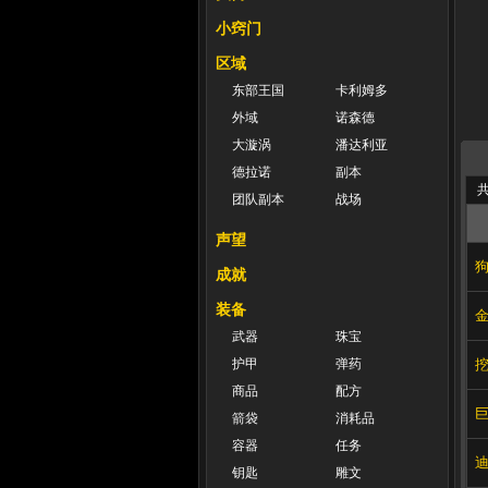
小窍门
区域
东部王国
卡利姆多
外域
诺森德
大漩涡
潘达利亚
德拉诺
副本
共
团队副本
战场
声望
成就
装备
武器
珠宝
护甲
弹药
商品
配方
箭袋
消耗品
容器
任务
钥匙
雕文