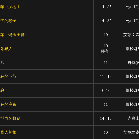
迪菲亚掘地工
14 - 85
死亡矿
挖矿的猴子
14 - 85
死亡矿
迪菲亚码头主管
10
艾尔文
10
血牙狼人
银松森
稀有
癞爪
11
丹莫
疯狂的巨熊
11 - 12
银松森
座狼
9 - 10
银松森
疯狂的座狼
11
银松森
巨型血牙野猪
14 - 15
赤脊
收货人莫根
10
艾尔文