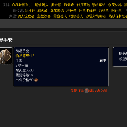
副本:
血槌炉渣矿井
钢铁码头
奥金顿
通天峰
影月墓地
恐轨车站
永茂林地
德拉诺:
影月谷
霜火岭
戈尔隆德
塔拉多
阿兰卡峰林
纳格兰
阿什兰
声望:
鸦人流亡者
主教议会
霜狼兽人
嘲颅兽人
沙塔尔防御者
热砂保护协
甲
易手套
简易手套
购买
物品等级: 13
模型ID
手套
布甲
3 护甲值
耐久度30/30
需要等级: 8
出售价格:
99
复制详细信息[UBB代碼]