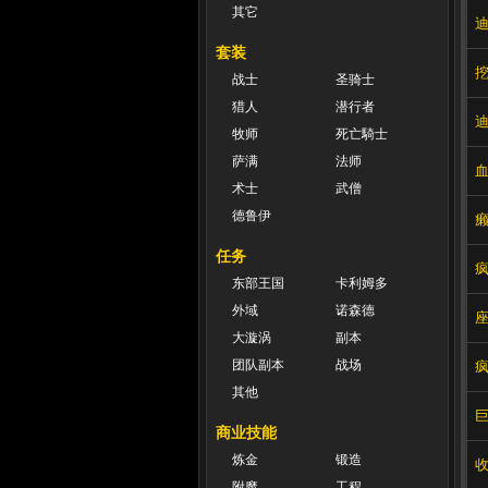
其它
套装
战士
圣骑士
猎人
潜行者
牧师
死亡騎士
萨满
法师
术士
武僧
德鲁伊
任务
东部王国
卡利姆多
外域
诺森德
大漩涡
副本
团队副本
战场
其他
商业技能
炼金
锻造
附魔
工程