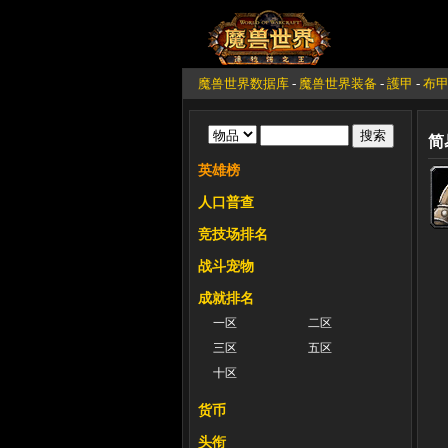
魔兽世界数据库
-
魔兽世界装备
-
護甲
-
布
简
英雄榜
人口普查
竞技场排名
战斗宠物
成就排名
一区
二区
三区
五区
十区
货币
头衔