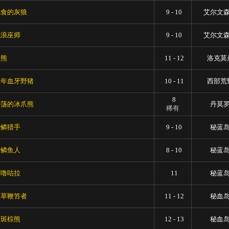
觅食的灰狼
9 - 10
艾尔文
流浪巫师
9 - 10
艾尔文
黑熊
11 - 12
洛克莫
幼年血牙野猪
10 - 11
西部荒
8
游荡的冰爪熊
丹莫
稀有
沙鳞猎手
9 - 10
秘蓝
沙鳞鱼人
8 - 10
秘蓝
咕噜咕拉
11
秘蓝
蓟草鞭笞者
11 - 12
秘血
灰斑棕熊
12 - 13
秘血