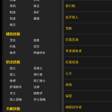
夜行豹
草药
珠宝
制皮
采矿
血牙狼人
剥皮
裁缝
铭文
雪豹
辅助技能
巨翼恶枭
烹饪
急救
钓鱼
语言
草原捕食者
骑术
种族特长
职业技能
巨翼猎枭
战士
圣骑士
公主
猎人
潜行者
牧师
死亡骑士
座狼
萨满祭司
法师
术士
德鲁伊
猛鹫
猎人宠物
术士宠物
钢鬃掠夺者
天赋技能