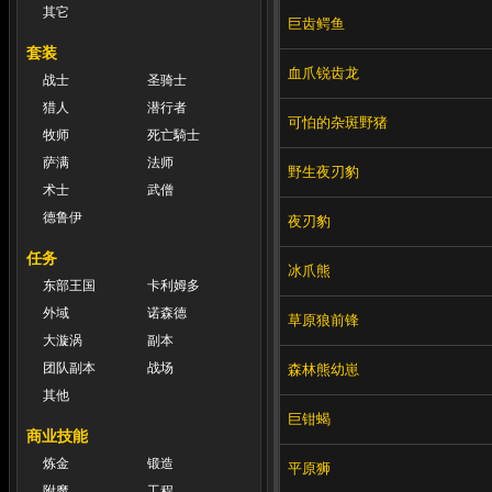
其它
巨齿鳄鱼
套装
血爪锐齿龙
战士
圣骑士
猎人
潜行者
可怕的杂斑野猪
牧师
死亡騎士
萨满
法师
野生夜刃豹
术士
武僧
德鲁伊
夜刃豹
任务
冰爪熊
东部王国
卡利姆多
外域
诺森德
草原狼前锋
大漩涡
副本
团队副本
战场
森林熊幼崽
其他
巨钳蝎
商业技能
炼金
锻造
平原狮
附魔
工程