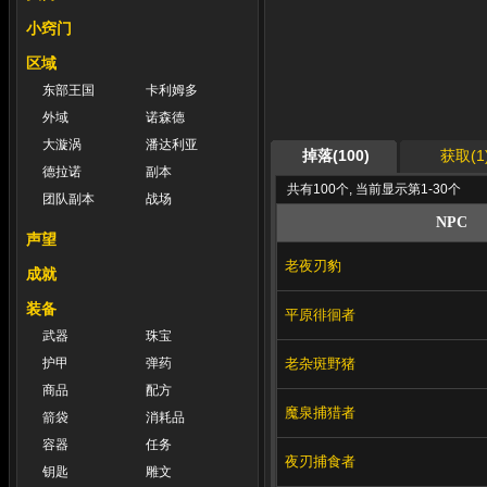
小窍门
区域
东部王国
卡利姆多
外域
诺森德
大漩涡
潘达利亚
掉落(100)
获取(1
德拉诺
副本
共有100个, 当前显示第1-30个
团队副本
战场
NPC
声望
老夜刃豹
成就
装备
平原徘徊者
武器
珠宝
老杂斑野猪
护甲
弹药
商品
配方
魔泉捕猎者
箭袋
消耗品
容器
任务
夜刃捕食者
钥匙
雕文