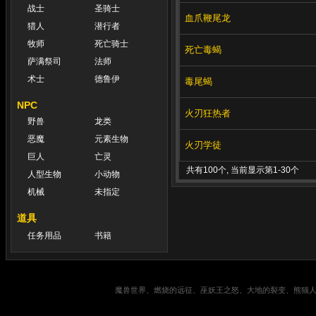
战士
圣骑士
血爪鞭尾龙
猎人
潜行者
牧师
死亡骑士
死亡毒蝎
萨满祭司
法师
术士
德鲁伊
毒尾蝎
NPC
火刃狂热者
野兽
龙类
恶魔
元素生物
火刃学徒
巨人
亡灵
共有100个, 当前显示第1-30个
人型生物
小动物
机械
未指定
道具
任务用品
书籍
魔兽世界、燃烧的远征、巫妖王之怒、大地的裂变、熊猫