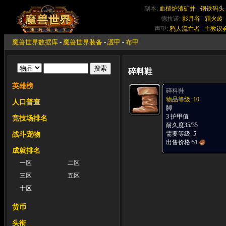
副本:
血槌炉渣矿井
钢铁码头
德拉诺:
影月谷
霜火岭
声望:
鸦人流亡者
主教议
魔兽世界数据库
-
魔兽世界装备
-
護甲
-
布甲
碎料鞋
英雄榜
碎料鞋
物品等级: 10
人口普查
脚
3 护甲值
竞技场排名
耐久度35/35
需要等级: 5
战斗宠物
出售价格:
51
成就排名
一区
二区
三区
五区
十区
货币
头衔