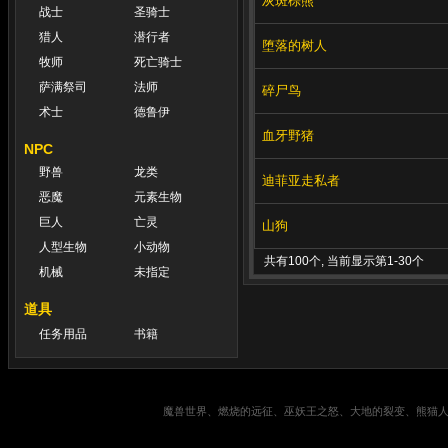
灰斑棕熊
战士
圣骑士
猎人
潜行者
堕落的树人
牧师
死亡骑士
萨满祭司
法师
碎尸鸟
术士
德鲁伊
血牙野猪
NPC
野兽
龙类
迪菲亚走私者
恶魔
元素生物
巨人
亡灵
山狗
人型生物
小动物
共有100个, 当前显示第1-30个
机械
未指定
道具
任务用品
书籍
魔兽世界、燃烧的远征、巫妖王之怒、大地的裂变、熊猫