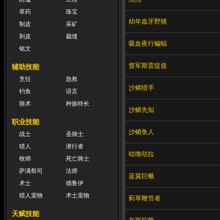
草药
珠宝
幼年血牙野猪
制皮
采矿
剥皮
裁缝
吸血夜行蝙蝠
铭文
督军斯雷提兹
辅助技能
烹饪
急救
沙鳞猎手
钓鱼
语言
骑术
种族特长
沙鳞先知
职业技能
沙鳞鱼人
战士
圣骑士
猎人
潜行者
咕噜咕拉
牧师
死亡骑士
萨满祭司
法师
蓝翼巨蛾
术士
德鲁伊
猎人宠物
术士宠物
蓟草鞭笞者
天赋技能