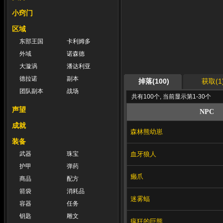
小窍门
区域
东部王国
卡利姆多
外域
诺森德
大漩涡
潘达利亚
德拉诺
副本
掉落(100)
获取(1
团队副本
战场
共有100个, 当前显示第1-30个
声望
NPC
成就
森林熊幼崽
装备
血牙狼人
武器
珠宝
护甲
弹药
癞爪
商品
配方
箭袋
消耗品
迷雾蝠
容器
任务
钥匙
雕文
疯狂的巨熊