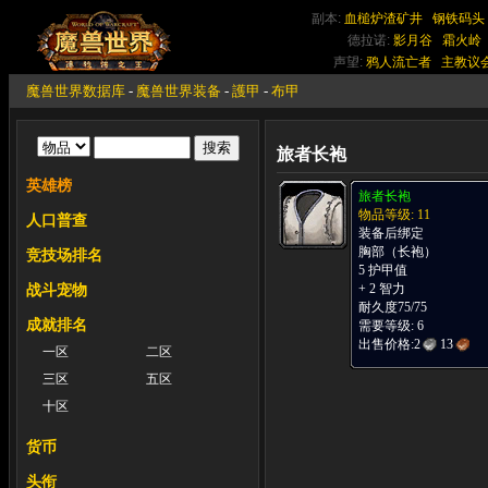
副本:
血槌炉渣矿井
钢铁码头
德拉诺:
影月谷
霜火岭
声望:
鸦人流亡者
主教议
魔兽世界数据库
-
魔兽世界装备
-
護甲
-
布甲
旅者长袍
英雄榜
旅者长袍
物品等级: 11
人口普查
装备后绑定
胸部（长袍）
竞技场排名
5 护甲值
+ 2 智力
战斗宠物
耐久度75/75
成就排名
需要等级: 6
出售价格:
2
13
一区
二区
三区
五区
十区
货币
头衔