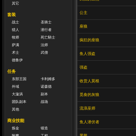
其它
公主
套装
战士
圣骑士
座狼
猎人
潜行者
牧师
死亡騎士
疯狂的座狼
萨满
法师
术士
武僧
鱼人强盗
德鲁伊
强盗
任务
东部王国
卡利姆多
收货人莫根
外域
诺森德
大漩涡
副本
觅食的灰狼
团队副本
战场
流浪巫师
其他
商业技能
鱼人潜伏者
炼金
锻造
黑熊
附魔
工程