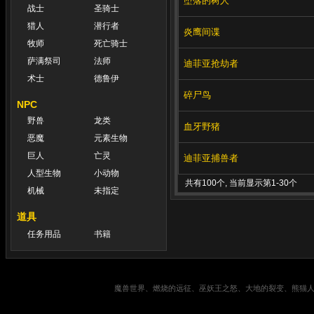
堕落的树人
战士
圣骑士
猎人
潜行者
炎鹰间谍
牧师
死亡骑士
萨满祭司
法师
迪菲亚抢劫者
术士
德鲁伊
碎尸鸟
NPC
野兽
龙类
血牙野猪
恶魔
元素生物
巨人
亡灵
迪菲亚捕兽者
人型生物
小动物
共有100个, 当前显示第1-30个
机械
未指定
道具
任务用品
书籍
魔兽世界、燃烧的远征、巫妖王之怒、大地的裂变、熊猫