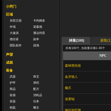
小窍门
区域
东部王国
卡利姆多
外域
诺森德
大漩涡
潘达利亚
德拉诺
副本
掉落(100)
获取(1
团队副本
战场
共有100个, 当前显示第1-30个
声望
NPC
成就
森林熊幼崽
装备
血牙狼人
武器
珠宝
护甲
弹药
癞爪
商品
配方
箭袋
消耗品
迷雾蝠
容器
任务
钥匙
雕文
疯狂的巨熊