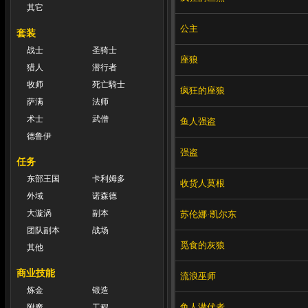
其它
公主
套装
战士
圣骑士
座狼
猎人
潜行者
牧师
死亡騎士
疯狂的座狼
萨满
法师
术士
武僧
鱼人强盗
德鲁伊
强盗
任务
东部王国
卡利姆多
收货人莫根
外域
诺森德
大漩涡
副本
苏伦娜·凯尔东
团队副本
战场
觅食的灰狼
其他
商业技能
流浪巫师
炼金
锻造
鱼人潜伏者
附魔
工程