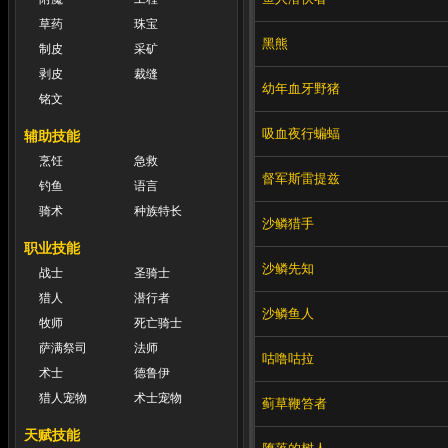
草药
珠宝
黑熊
制皮
采矿
剥皮
裁缝
幼年血牙野猪
铭文
吸血夜行蝙蝠
辅助技能
烹饪
急救
督军斯雷提兹
钓鱼
语言
骑术
种族特长
沙鳞猎手
职业技能
沙鳞先知
战士
圣骑士
猎人
潜行者
沙鳞鱼人
牧师
死亡骑士
萨满祭司
法师
咕噜咕拉
术士
德鲁伊
猎人宠物
术士宠物
蓟草鞭笞者
天赋技能