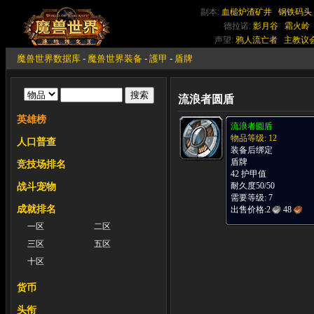
副本:
血槌炉渣矿井
钢铁码头
德拉诺:
影月谷
霜火岭
声望:
鸦人流亡者
主教议
魔兽世界数据库
-
魔兽世界装备
-
護甲
-
盾牌
流浪者圆盾
英雄榜
流浪者圆盾
物品等级: 12
人口普查
装备后绑定
盾牌
竞技场排名
42 护甲值
耐久度50/50
战斗宠物
需要等级: 7
成就排名
出售价格:
2
48
一区
二区
三区
五区
十区
货币
头衔