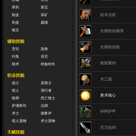
草药
珠宝
枯木法杖
制皮
采矿
剥皮
裁缝
铭文
生锈的短柄斧
辅助技能
生锈的短枪
烹饪
急救
钓鱼
语言
粗制重剑
骑术
种族特长
职业技能
木工槌
战士
圣骑士
猎人
潜行者
奥术核心
牧师
死亡骑士
萨满祭司
法师
碎料护甲
术士
德鲁伊
猎人宠物
术士宠物
无力短剑
天赋技能