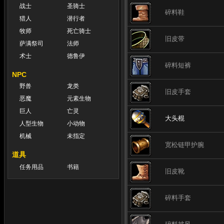
战士
圣骑士
碎料鞋
猎人
潜行者
牧师
死亡骑士
旧皮带
萨满祭司
法师
术士
德鲁伊
碎料短裤
NPC
野兽
龙类
旧皮手套
恶魔
元素生物
巨人
亡灵
大头棍
人型生物
小动物
机械
未指定
宽松链甲护腕
道具
任务用品
书籍
旧皮靴
碎料手套