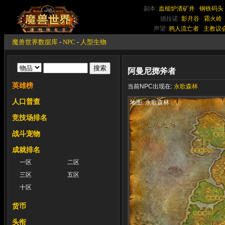
副本:
血槌炉渣矿井
钢铁码头
德拉诺:
影月谷
霜火岭
声望:
鸦人流亡者
主教议
魔兽世界数据库
-
NPC
-
人型生物
阿曼尼掷斧者
英雄榜
当前NPC出现在:
永歌森林
人口普查
地图: 永歌森林
竞技场排名
战斗宠物
成就排名
一区
二区
三区
五区
十区
货币
头衔