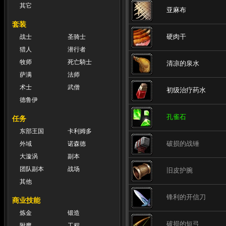
其它
亚麻布
套装
硬肉干
战士
圣骑士
猎人
潜行者
牧师
死亡騎士
清凉的泉水
萨满
法师
术士
武僧
初级治疗药水
德鲁伊
孔雀石
任务
东部王国
卡利姆多
破损的战锤
外域
诺森德
大漩涡
副本
团队副本
战场
旧皮护腕
其他
锋利的开信刀
商业技能
炼金
锻造
破损的短弓
附魔
工程