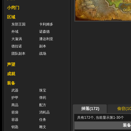
小窍门
区域
东部王国
卡利姆多
外域
诺森德
大漩涡
潘达利亚
德拉诺
副本
团队副本
战场
声望
成就
装备
武器
珠宝
护甲
弹药
商品
配方
掉落(172)
偷窃(10
箭袋
消耗品
共有172个, 当前显示第1-30个
容器
任务
装备
钥匙
雕文