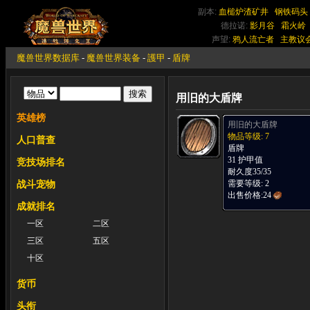
副本:
血槌炉渣矿井
钢铁码头
德拉诺:
影月谷
霜火岭
声望:
鸦人流亡者
主教议
魔兽世界数据库
-
魔兽世界装备
-
護甲
-
盾牌
用旧的大盾牌
英雄榜
用旧的大盾牌
物品等级: 7
人口普查
盾牌
31 护甲值
竞技场排名
耐久度35/35
需要等级: 2
战斗宠物
出售价格:
24
成就排名
一区
二区
三区
五区
十区
货币
头衔