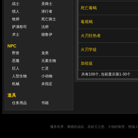
战士
圣骑士
死亡毒蝎
猎人
潜行者
牧师
死亡骑士
毒尾蝎
萨满祭司
法师
术士
德鲁伊
火刃狂热者
NPC
火刃学徒
野兽
龙类
恶魔
元素生物
加祖兹
巨人
亡灵
共有100个, 当前显示第1-30个
人型生物
小动物
机械
未指定
道具
任务用品
书籍
魔兽世界、燃烧的远征、巫妖王之怒、大地的裂变、熊猫