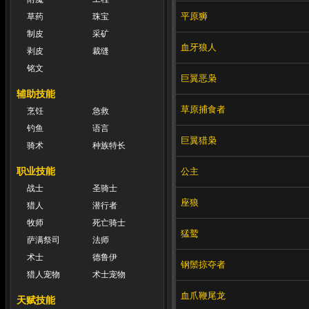
平原狮
草药
珠宝
制皮
采矿
血牙狼人
剥皮
裁缝
铭文
巨翼恶枭
辅助技能
草原捕食者
烹饪
急救
钓鱼
语言
巨翼猎枭
骑术
种族特长
职业技能
公主
战士
圣骑士
座狼
猎人
潜行者
牧师
死亡骑士
猛鹫
萨满祭司
法师
术士
德鲁伊
钢鬃掠夺者
猎人宠物
术士宠物
血爪鞭尾龙
天赋技能