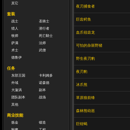
其它
夜刃捕食者
套装
巨齿鳄鱼
战士
圣骑士
猎人
潜行者
血爪锐齿龙
牧师
死亡騎士
萨满
法师
可怕的杂斑野猪
术士
武僧
德鲁伊
野生夜刃豹
任务
夜刃豹
东部王国
卡利姆多
外域
诺森德
冰爪熊
大漩涡
副本
团队副本
战场
草原狼前锋
其他
森林熊幼崽
商业技能
炼金
锻造
巨钳蝎
附魔
工程