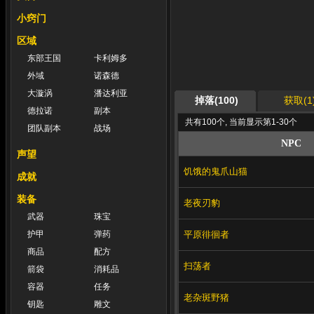
小窍门
区域
东部王国
卡利姆多
外域
诺森德
大漩涡
潘达利亚
掉落(100)
获取(1
德拉诺
副本
共有100个, 当前显示第1-30个
团队副本
战场
NPC
声望
饥饿的鬼爪山猫
成就
装备
老夜刃豹
武器
珠宝
平原徘徊者
护甲
弹药
商品
配方
扫荡者
箭袋
消耗品
容器
任务
老杂斑野猪
钥匙
雕文