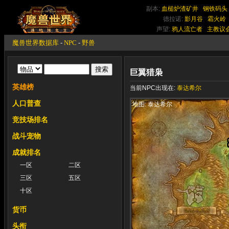
副本:
血槌炉渣矿井
钢铁码头
德拉诺:
影月谷
霜火岭
声望:
鸦人流亡者
主教议
魔兽世界数据库
-
NPC
-
野兽
巨翼猎枭
英雄榜
当前NPC出现在:
泰达希尔
人口普查
地图: 泰达希尔
竞技场排名
战斗宠物
成就排名
一区
二区
三区
五区
十区
货币
头衔