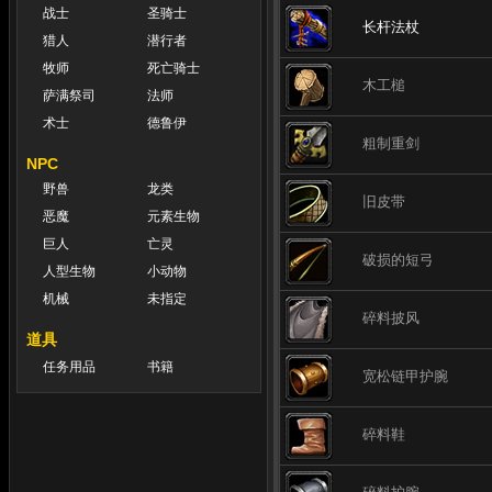
战士
圣骑士
长杆法杖
猎人
潜行者
牧师
死亡骑士
木工槌
萨满祭司
法师
术士
德鲁伊
粗制重剑
NPC
野兽
龙类
旧皮带
恶魔
元素生物
巨人
亡灵
破损的短弓
人型生物
小动物
机械
未指定
碎料披风
道具
任务用品
书籍
宽松链甲护腕
碎料鞋