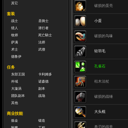
其它
破损的蛋壳
套装
小蛋
战士
圣骑士
猎人
潜行者
牧师
死亡騎士
破损的鸟喙
萨满
法师
术士
武僧
轻羽毛
德鲁伊
孔雀石
任务
东部王国
卡利姆多
枯木法杖
外域
诺森德
大漩涡
副本
团队副本
战场
破损的战锤
其他
大头棍
商业技能
炼金
锻造
卷刃的战斧
附魔
工程