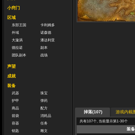
小窍门
区域
东部王国
卡利姆多
外域
诺森德
大漩涡
潘达利亚
德拉诺
副本
团队副本
战场
声望
成就
装备
武器
珠宝
护甲
弹药
商品
配方
掉落(107)
游戏内截图
箭袋
消耗品
共有107个, 当前显示第1-30个
容器
任务
装备
钥匙
雕文