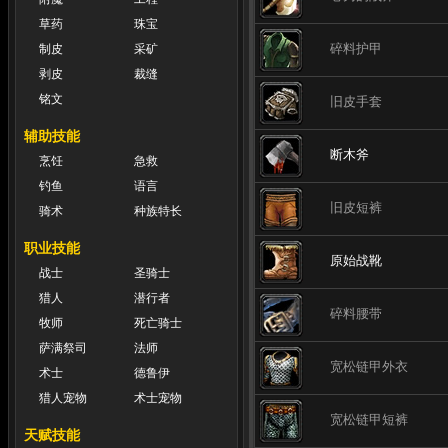
草药
珠宝
碎料护甲
制皮
采矿
剥皮
裁缝
铭文
旧皮手套
辅助技能
断木斧
烹饪
急救
钓鱼
语言
旧皮短裤
骑术
种族特长
职业技能
原始战靴
战士
圣骑士
猎人
潜行者
碎料腰带
牧师
死亡骑士
萨满祭司
法师
宽松链甲外衣
术士
德鲁伊
猎人宠物
术士宠物
宽松链甲短裤
天赋技能