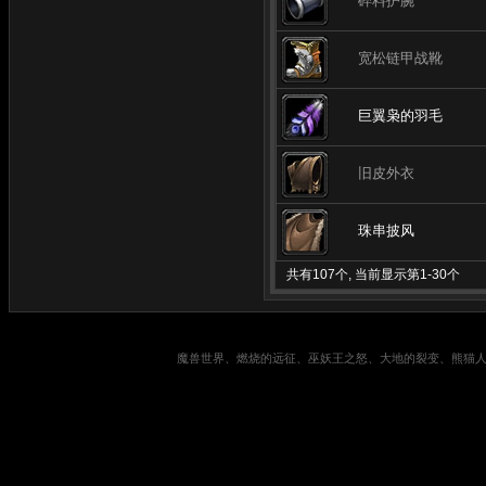
碎料护腕
宽松链甲战靴
巨翼枭的羽毛
旧皮外衣
珠串披风
共有107个, 当前显示第1-30个
魔兽世界、燃烧的远征、巫妖王之怒、大地的裂变、熊猫