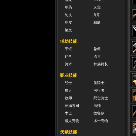
草药
珠宝
制皮
采矿
剥皮
裁缝
铭文
辅助技能
烹饪
急救
钓鱼
语言
骑术
种族特长
职业技能
战士
圣骑士
猎人
潜行者
牧师
死亡骑士
萨满祭司
法师
术士
德鲁伊
猎人宠物
术士宠物
天赋技能