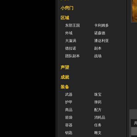
小窍门
区域
东部王国
卡利姆多
外域
诺森德
大漩涡
潘达利亚
德拉诺
副本
团队副本
战场
声望
成就
装备
武器
珠宝
护甲
弹药
商品
配方
箭袋
消耗品
共
容器
任务
钥匙
雕文