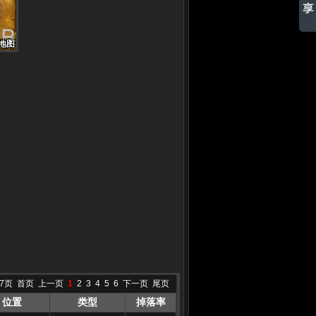
地图
地图
地图
地图
地图
地图
地图
地图
地图
7页
首页
上一页
1
2
3
4
5
6
下一页
尾页
位置
类型
掉落率