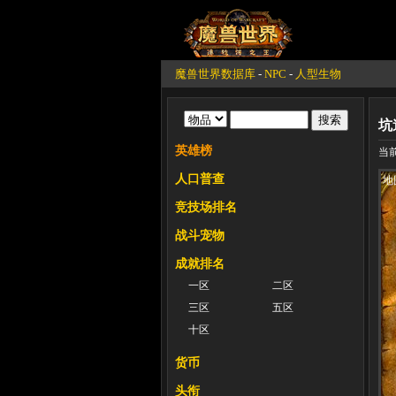
魔兽世界数据库
-
NPC
-
人型生物
坑
英雄榜
当前
人口普查
地
竞技场排名
战斗宠物
成就排名
一区
二区
三区
五区
十区
货币
头衔