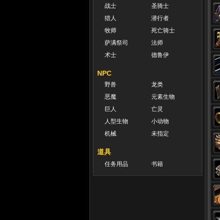
战士
圣骑士
猎人
潜行者
牧师
死亡骑士
萨满祭司
法师
术士
德鲁伊
NPC
野兽
龙类
恶魔
元素生物
巨人
亡灵
人型生物
小动物
机械
未指定
道具
任务用品
书籍