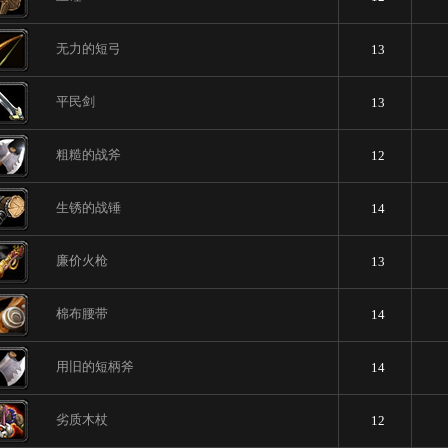
无力的短弓
13
平民剑
13
粗糙的战斧
12
生锈的战锤
14
廉价火枪
13
棉布腰带
14
用旧的短柄斧
14
劣质木杖
12