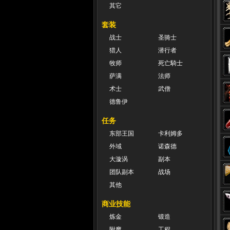
其它
套装
战士
圣骑士
猎人
潜行者
牧师
死亡騎士
萨满
法师
术士
武僧
德鲁伊
任务
东部王国
卡利姆多
外域
诺森德
大漩涡
副本
团队副本
战场
其他
商业技能
炼金
锻造
附魔
工程