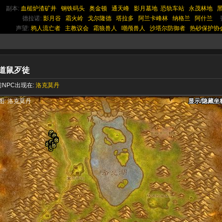
副本:
血槌炉渣矿井
钢铁码头
奥金顿
通天峰
影月墓地
恐轨车站
永茂林地
德拉诺:
影月谷
霜火岭
戈尔隆德
塔拉多
阿兰卡峰林
纳格兰
阿什兰
声望:
鸦人流亡者
主教议会
霜狼兽人
嘲颅兽人
沙塔尔防御者
热砂保护协
道鼠歹徒
NPC出现在:
洛克莫丹
显示/隐藏坐
显示/隐藏坐
显示/隐藏坐
图: 洛克莫丹
显示/隐藏坐
显示/隐藏坐
显示/隐藏坐
显示/隐藏坐
显示/隐藏坐
显示/隐藏坐