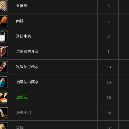
亚麻布
5
肉排
5
冰镇牛奶
5
坑道鼠的耳朵
1
次级治疗药水
13
初级法力药水
15
虎眼石
15
渔夫小刀
14
重锤
12