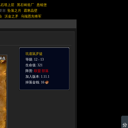
黑石塔上层
黑石铸造厂
悬槌堡
要塞:
坠落之月
霜寒晶壁
会
沃金之矛
乌瑞恩先锋军
坑道鼠歹徒
标点
标点
标点
标点
标点
标点
标点
标点
标点
等级: 12 - 13
生命值: 321
阵营:
联盟
部落
加入版本: 1.11.1
掉落金钱:
16