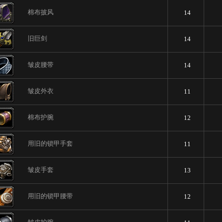
棉布披风
14
旧巨剑
14
皱皮腰带
14
皱皮外衣
11
棉布护腕
12
用旧的锁甲手套
11
皱皮手套
13
用旧的锁甲腰带
12