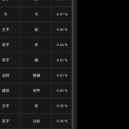
弓
弓
0.47 %
主手
劍
0.46 %
双手
斧
0.44 %
双手
錘
0.43 %
远程
槍械
0.43 %
腰部
布甲
0.40 %
主手
斧
0.38 %
双手
法杖
0.36 %