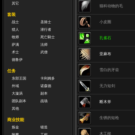
其它
猫科动物的毛
套装
小皮圈
战士
圣骑士
猎人
潜行者
牧师
死亡騎士
孔雀石
萨满
法师
术士
武僧
亚麻布
德鲁伊
雪白的牙齿
任务
东部王国
卡利姆多
无力短剑
外域
诺森德
大漩涡
副本
团队副本
战场
断木斧
其他
生锈的短枪
商业技能
炼金
锻造
木工槌
附魔
工程