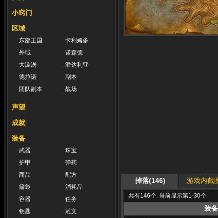
小窍门
区域
东部王国
卡利姆多
外域
诺森德
大漩涡
潘达利亚
德拉诺
副本
团队副本
战场
声望
成就
装备
武器
珠宝
护甲
弹药
商品
配方
掉落(146)
游戏内截图
箭袋
消耗品
共有146个, 当前显示第1-30个
容器
任务
装备
钥匙
雕文