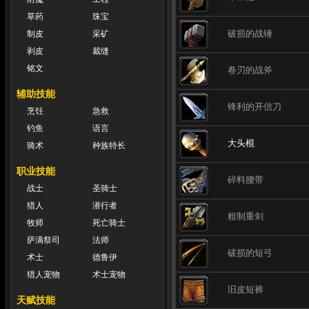
草药
珠宝
破损的战锤
制皮
采矿
剥皮
裁缝
铭文
卷刃的战斧
辅助技能
锋利的开信刀
烹饪
急救
钓鱼
语言
大头棍
骑术
种族特长
职业技能
碎料腰带
战士
圣骑士
猎人
潜行者
粗制重剑
牧师
死亡骑士
萨满祭司
法师
破损的短弓
术士
德鲁伊
猎人宠物
术士宠物
旧皮短裤
天赋技能