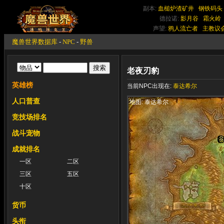
副本:
血槌炉渣矿井
钢铁码头
德拉诺:
影月谷
霜火岭
声望:
鸦人流亡者
主教议
魔兽世界数据库
-
NPC
-
野兽
老夜刃豹
英雄榜
当前NPC出现在:
泰达希尔
人口普查
地图: 泰达希尔
竞技场排名
战斗宠物
成就排名
一区
二区
三区
五区
十区
货币
头衔