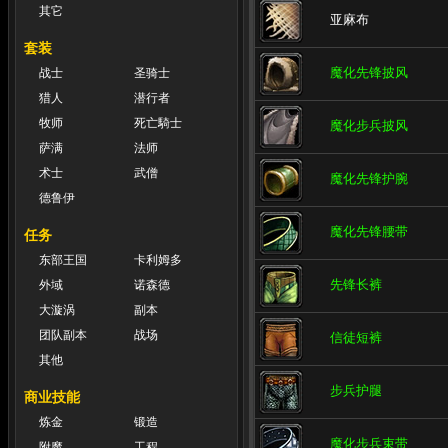
其它
亚麻布
套装
魔化先锋披风
战士
圣骑士
猎人
潜行者
牧师
死亡騎士
魔化步兵披风
萨满
法师
术士
武僧
魔化先锋护腕
德鲁伊
魔化先锋腰带
任务
东部王国
卡利姆多
先锋长裤
外域
诺森德
大漩涡
副本
团队副本
战场
信徒短裤
其他
步兵护腿
商业技能
炼金
锻造
魔化步兵束带
附魔
工程