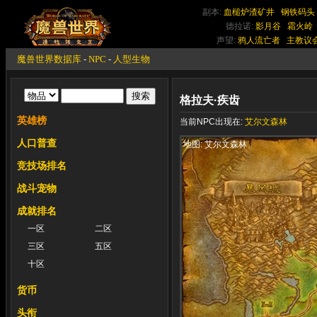
副本:
血槌炉渣矿井
钢铁码头
德拉诺:
影月谷
霜火岭
声望:
鸦人流亡者
主教议
魔兽世界数据库
-
NPC
-
人型生物
格拉夫·疾齿
英雄榜
当前NPC出现在:
艾尔文森林
人口普查
地图: 艾尔文森林
竞技场排名
战斗宠物
成就排名
一区
二区
三区
五区
十区
货币
头衔