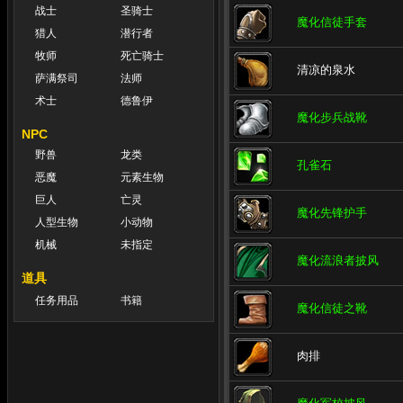
战士
圣骑士
魔化信徒手套
猎人
潜行者
牧师
死亡骑士
清凉的泉水
萨满祭司
法师
术士
德鲁伊
魔化步兵战靴
NPC
野兽
龙类
孔雀石
恶魔
元素生物
巨人
亡灵
魔化先锋护手
人型生物
小动物
机械
未指定
魔化流浪者披风
道具
任务用品
书籍
魔化信徒之靴
肉排