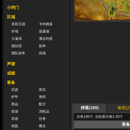
小窍门
区域
东部王国
卡利姆多
外域
诺森德
大漩涡
潘达利亚
德拉诺
副本
团队副本
战场
声望
成就
装备
武器
珠宝
护甲
弹药
商品
配方
掉落(180)
偷窃(2
箭袋
消耗品
共有180个, 当前显示第1-30个
容器
任务
装备
钥匙
雕文