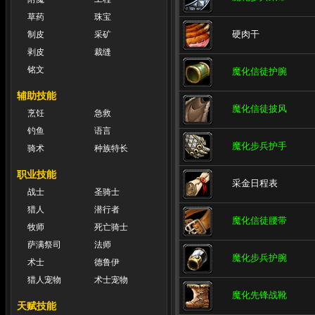
草药
珠宝
硬肉干
制皮
采矿
剥皮
裁缝
铭文
魔化信徒护腕
辅助技能
魔化信徒披风
烹饪
急救
钓鱼
语言
魔化步兵护手
骑术
种族特长
职业技能
采金日程表
战士
圣骑士
猎人
潜行者
魔化信徒腰带
牧师
死亡骑士
萨满祭司
法师
魔化步兵护腕
术士
德鲁伊
猎人宠物
术士宠物
魔化先锋战靴
天赋技能