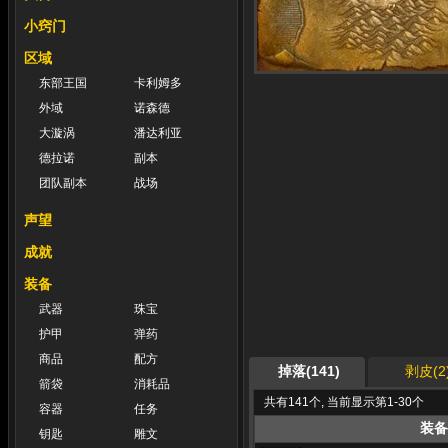
小窍门
区域
东部王国
卡利姆多
外域
诺森德
大漩涡
潘达利亚
德拉诺
副本
团队副本
战场
声望
成就
装备
武器
珠宝
护甲
弹药
商品
配方
掉落(141)
剥皮(2
箭袋
消耗品
共有141个, 当前显示第1-30个
容器
任务
装备
钥匙
雕文