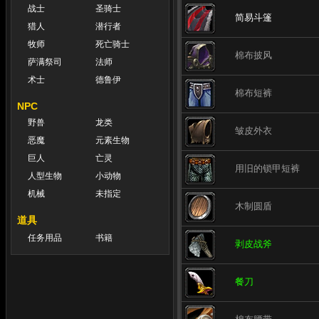
战士
圣骑士
简易斗篷
猎人
潜行者
牧师
死亡骑士
棉布披风
萨满祭司
法师
术士
德鲁伊
棉布短裤
NPC
野兽
龙类
皱皮外衣
恶魔
元素生物
巨人
亡灵
用旧的锁甲短裤
人型生物
小动物
机械
未指定
木制圆盾
道具
任务用品
书籍
剥皮战斧
餐刀