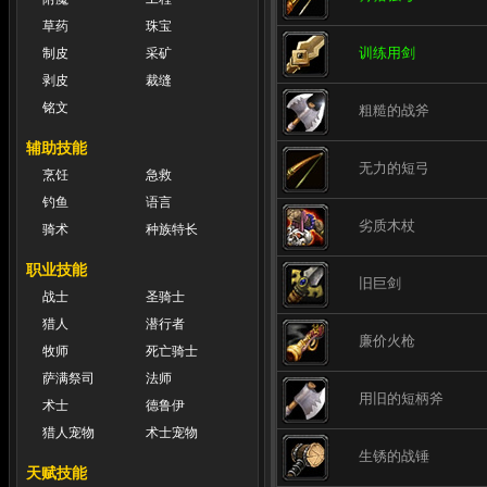
草药
珠宝
训练用剑
制皮
采矿
剥皮
裁缝
铭文
粗糙的战斧
辅助技能
无力的短弓
烹饪
急救
钓鱼
语言
劣质木杖
骑术
种族特长
职业技能
旧巨剑
战士
圣骑士
猎人
潜行者
廉价火枪
牧师
死亡骑士
萨满祭司
法师
用旧的短柄斧
术士
德鲁伊
猎人宠物
术士宠物
生锈的战锤
天赋技能