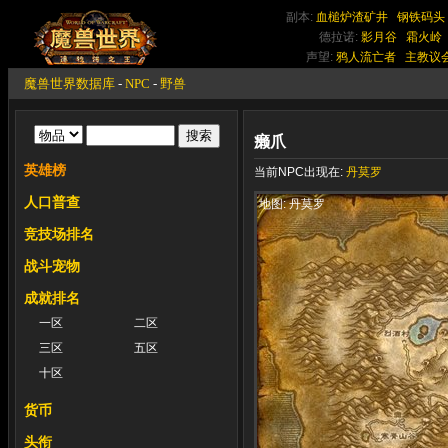
副本:
血槌炉渣矿井
钢铁码头
德拉诺:
影月谷
霜火岭
声望:
鸦人流亡者
主教议
魔兽世界数据库
-
NPC
-
野兽
癞爪
英雄榜
当前NPC出现在:
丹莫罗
人口普查
地图: 丹莫罗
竞技场排名
战斗宠物
成就排名
一区
二区
三区
五区
十区
货币
头衔