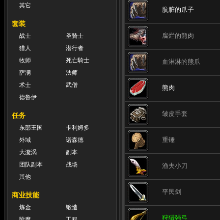
其它
肮脏的爪子
套装
腐烂的熊肉
战士
圣骑士
猎人
潜行者
牧师
死亡騎士
血淋淋的熊爪
萨满
法师
术士
武僧
熊肉
德鲁伊
皱皮手套
任务
东部王国
卡利姆多
重锤
外域
诺森德
大漩涡
副本
团队副本
战场
渔夫小刀
其他
平民剑
商业技能
炼金
锻造
狩猎强弓
附魔
工程