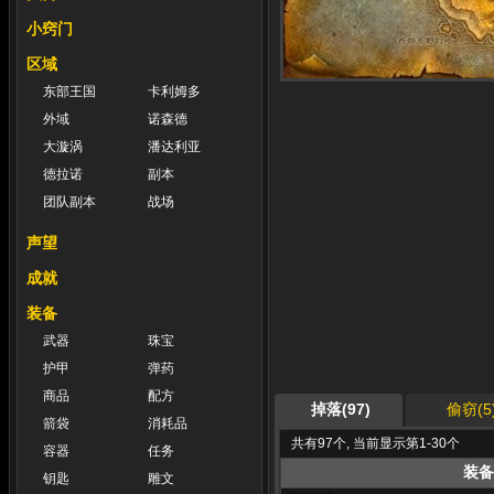
小窍门
区域
东部王国
卡利姆多
外域
诺森德
大漩涡
潘达利亚
德拉诺
副本
团队副本
战场
声望
成就
装备
武器
珠宝
护甲
弹药
商品
配方
掉落(97)
偷窃(5
箭袋
消耗品
共有97个, 当前显示第1-30个
容器
任务
装备
钥匙
雕文