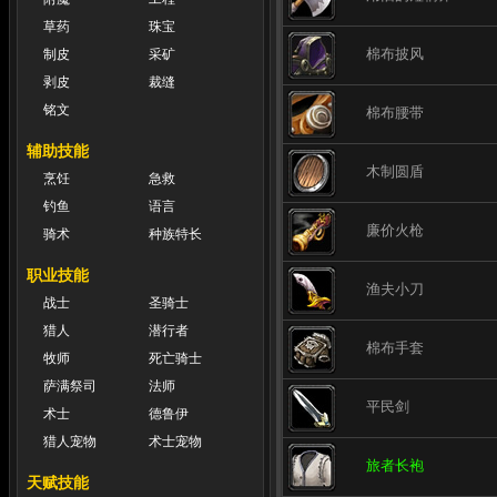
草药
珠宝
棉布披风
制皮
采矿
剥皮
裁缝
铭文
棉布腰带
辅助技能
木制圆盾
烹饪
急救
钓鱼
语言
廉价火枪
骑术
种族特长
职业技能
渔夫小刀
战士
圣骑士
猎人
潜行者
棉布手套
牧师
死亡骑士
萨满祭司
法师
平民剑
术士
德鲁伊
猎人宠物
术士宠物
旅者长袍
天赋技能