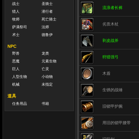
战士
圣骑士
流浪者长裤
猎人
潜行者
牧师
死亡骑士
劣质木杖
萨满祭司
法师
术士
德鲁伊
剥皮战斧
NPC
野兽
龙类
狩猎强弓
恶魔
元素生物
巨人
亡灵
木盾
人型生物
小动物
机械
未指定
生锈的战锤
道具
任务用品
书籍
旧锁甲护腕
用旧的锁甲腰带