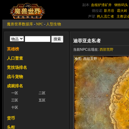
副本:
血槌炉渣矿井
钢铁码头
德拉诺:
影月谷
霜火岭
声望:
鸦人流亡者
主教议
魔兽世界数据库
-
NPC
-
人型生物
迪菲亚走私者
英雄榜
当前NPC出现在:
西部荒野
人口普查
地图: 西部荒野
竞技场排名
战斗宠物
成就排名
一区
二区
三区
五区
十区
货币
头衔