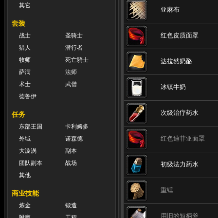
其它
亚麻布
套装
红色皮质面罩
战士
圣骑士
猎人
潜行者
牧师
死亡騎士
达拉然奶酪
萨满
法师
术士
武僧
冰镇牛奶
德鲁伊
次级治疗药水
任务
东部王国
卡利姆多
红色迪菲亚面罩
外域
诺森德
大漩涡
副本
团队副本
战场
初级法力药水
其他
重锤
商业技能
炼金
锻造
用旧的短柄斧
附魔
工程