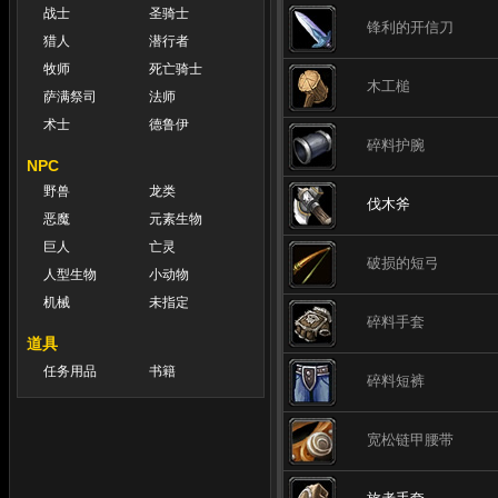
战士
圣骑士
锋利的开信刀
猎人
潜行者
牧师
死亡骑士
木工槌
萨满祭司
法师
术士
德鲁伊
碎料护腕
NPC
野兽
龙类
伐木斧
恶魔
元素生物
巨人
亡灵
破损的短弓
人型生物
小动物
机械
未指定
碎料手套
道具
任务用品
书籍
碎料短裤
宽松链甲腰带