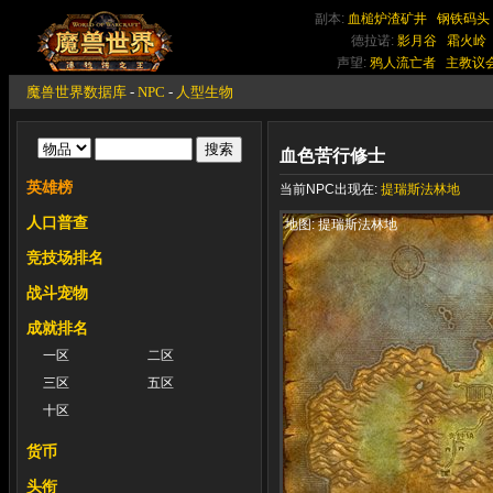
副本:
血槌炉渣矿井
钢铁码头
德拉诺:
影月谷
霜火岭
声望:
鸦人流亡者
主教议
魔兽世界数据库
-
NPC
-
人型生物
血色苦行修士
英雄榜
当前NPC出现在:
提瑞斯法林地
人口普查
地图: 提瑞斯法林地
竞技场排名
战斗宠物
成就排名
一区
二区
三区
五区
十区
货币
头衔