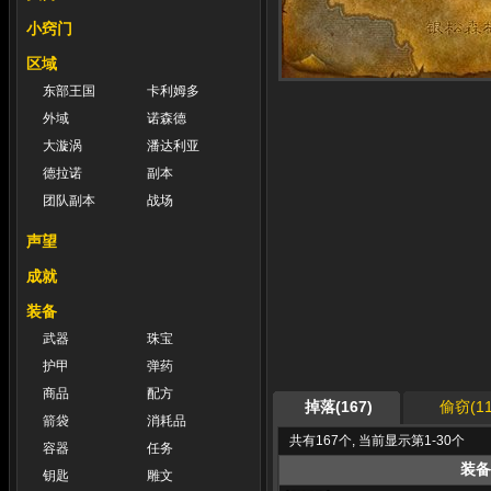
小窍门
区域
东部王国
卡利姆多
外域
诺森德
大漩涡
潘达利亚
德拉诺
副本
团队副本
战场
声望
成就
装备
武器
珠宝
护甲
弹药
商品
配方
掉落(167)
偷窃(11
箭袋
消耗品
共有167个, 当前显示第1-30个
容器
任务
装备
钥匙
雕文