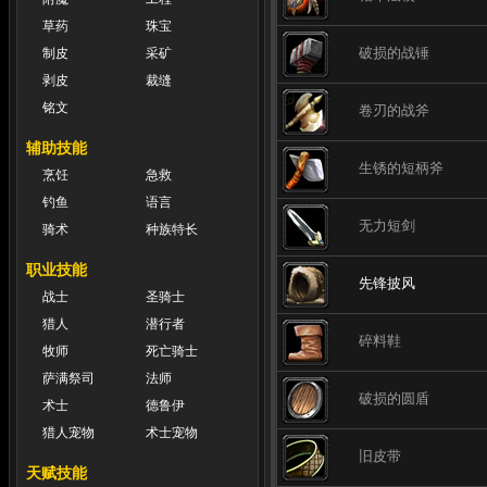
草药
珠宝
破损的战锤
制皮
采矿
剥皮
裁缝
铭文
卷刃的战斧
辅助技能
生锈的短柄斧
烹饪
急救
钓鱼
语言
无力短剑
骑术
种族特长
职业技能
先锋披风
战士
圣骑士
猎人
潜行者
碎料鞋
牧师
死亡骑士
萨满祭司
法师
破损的圆盾
术士
德鲁伊
猎人宠物
术士宠物
旧皮带
天赋技能