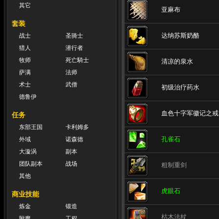
其它
亚麻布
套装
达纳苏斯奶酪
战士
圣骑士
猎人
潜行者
牧师
死亡騎士
清凉的泉水
萨满
法师
术士
武僧
初级治疗药水
德鲁伊
血色十字军徽记之戒
任务
东部王国
卡利姆多
孔雀石
外域
诺森德
大漩涡
副本
团队副本
战场
粗制重剑
其他
虎眼石
商业技能
炼金
锻造
枯木法杖
附魔
工程