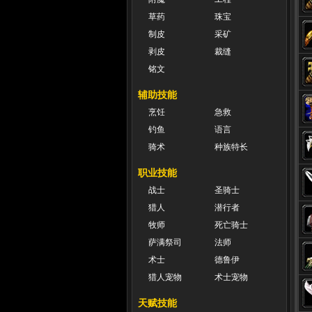
草药
珠宝
制皮
采矿
剥皮
裁缝
铭文
辅助技能
烹饪
急救
钓鱼
语言
骑术
种族特长
职业技能
战士
圣骑士
猎人
潜行者
牧师
死亡骑士
萨满祭司
法师
术士
德鲁伊
猎人宠物
术士宠物
天赋技能