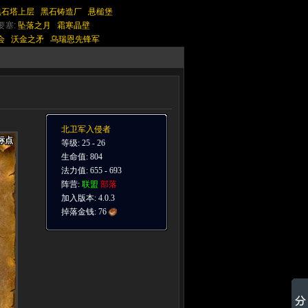
黑石塔上层
黑石铸造厂
悬槌堡
要塞:
坠落之月
霜寒晶壁
会
沃金之矛
乌瑞恩先锋军
北卫军入侵者
标点
标点
标点
标点
标点
标点
标点
标点
标点
等级: 25 - 26
生命值: 804
法力值: 655 - 693
阵营:
联盟
部落
加入版本: 4.0.3
掉落金钱:
76