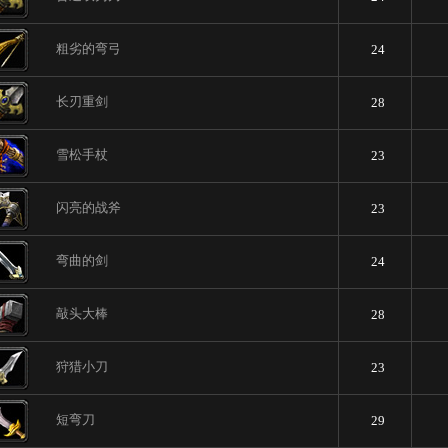
粗劣的弯弓
24
长刃重剑
28
雪松手杖
23
闪亮的战斧
23
弯曲的剑
24
敲头大棒
28
狩猎小刀
23
短弯刀
29