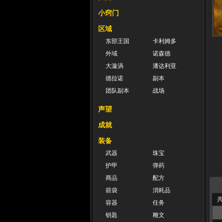
小窍门
区域
东部王国
卡利姆多
外域
诺森德
大漩涡
潘达利亚
德拉诺
副本
团队副本
战场
声望
成就
装备
武器
珠宝
护甲
弹药
商品
配方
箭袋
消耗品
共
容器
任务
钥匙
雕文