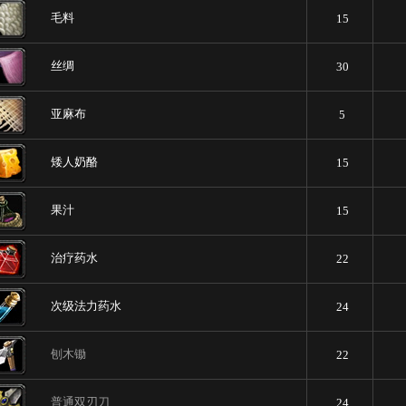
毛料
15
丝绸
30
亚麻布
5
矮人奶酪
15
果汁
15
治疗药水
22
次级法力药水
24
刨木锄
22
普通双刃刀
24