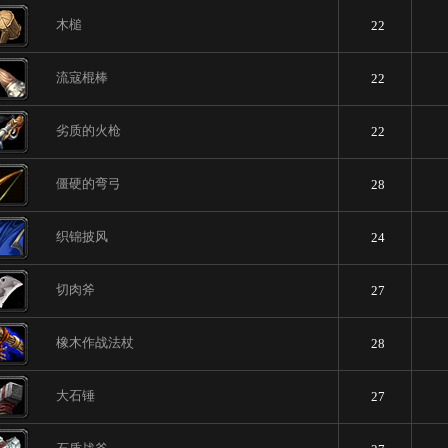
木槌
22
流寇棍棒
22
劣质的火枪
22
僵硬的弯弓
28
织锦披风
24
切肉斧
27
橡木作战法杖
28
大石锤
27