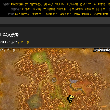
副本:
血槌炉渣矿井
钢铁码头
奥金顿
通天峰
影月墓地
恐轨车站
永茂林地
德拉诺:
影月谷
霜火岭
戈尔隆德
塔拉多
阿兰卡峰林
纳格兰
阿什兰
声望:
鸦人流亡者
主教议会
霜狼兽人
嘲颅兽人
沙塔尔防御者
热砂保护协
卫军入侵者
NPC出现在:
石爪山脉
显示/隐藏坐
显示/隐藏坐
显示/隐藏坐
图: 石爪山脉
显示/隐藏坐
显示/隐藏坐
显示/隐藏坐
显示/隐藏坐
显示/隐藏坐
显示/隐藏坐