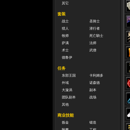
其它
套装
战士
圣骑士
猎人
潜行者
牧师
死亡騎士
萨满
法师
术士
武僧
德鲁伊
任务
东部王国
卡利姆多
外域
诺森德
大漩涡
副本
团队副本
战场
其他
商业技能
炼金
锻造
附魔
工程