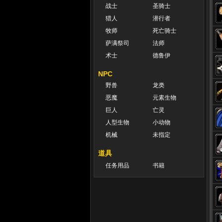
战士
圣骑士
猎人
潜行者
牧师
死亡骑士
萨满祭司
法师
术士
德鲁伊
NPC
野兽
龙类
恶魔
元素生物
巨人
亡灵
人型生物
小动物
机械
未指定
道具
任务用品
书籍