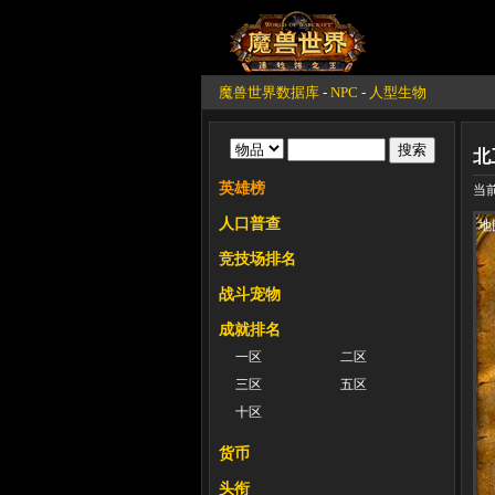
魔兽世界数据库
-
NPC
-
人型生物
北
英雄榜
当前
人口普查
地
竞技场排名
战斗宠物
成就排名
一区
二区
三区
五区
十区
货币
头衔