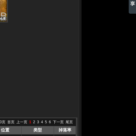
地图
地图
地图
地图
地图
地图
地图
地图
地图
10页
首页
上一页
1
2
3
4
5
6
下一页
尾页
位置
类型
掉落率