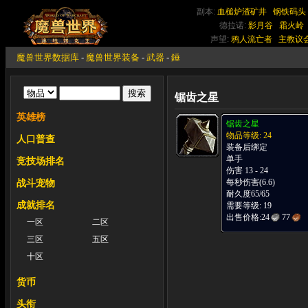
副本:
血槌炉渣矿井
钢铁码头
德拉诺:
影月谷
霜火岭
声望:
鸦人流亡者
主教议
魔兽世界数据库
-
魔兽世界装备
-
武器
-
錘
锯齿之星
英雄榜
锯齿之星
物品等级: 24
人口普查
装备后绑定
单手
竞技场排名
伤害 13 - 24
每秒伤害(6.6)
战斗宠物
耐久度65/65
成就排名
需要等级: 19
出售价格:
24
77
一区
二区
三区
五区
十区
货币
头衔