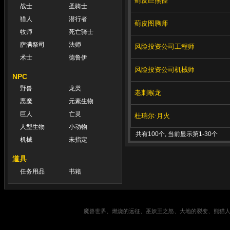
蓟皮巨熊怪
战士
圣骑士
猎人
潜行者
蓟皮图腾师
牧师
死亡骑士
萨满祭司
法师
风险投资公司工程师
术士
德鲁伊
风险投资公司机械师
NPC
野兽
龙类
老刺喉龙
恶魔
元素生物
巨人
亡灵
杜瑞尔·月火
人型生物
小动物
共有100个, 当前显示第1-30个
机械
未指定
道具
任务用品
书籍
魔兽世界、燃烧的远征、巫妖王之怒、大地的裂变、熊猫