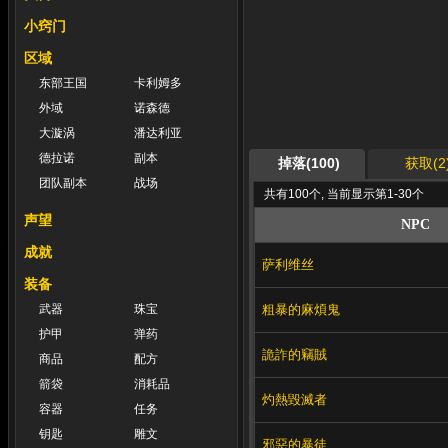
小窍门
区域
东部王国
卡利姆多
外域
诺森德
大漩涡
潘达利亚
德拉诺
副本
掉落(100)
获取(2
团队副本
战场
共有100个, 当前显示第1-30个
声望
NPC
成就
萨利维丝
装备
粗暴的麻煩鬼
武器
珠宝
护甲
弹药
詭詐的竊賊
商品
配方
箭袋
消耗品
灼熱毀滅者
容器
任务
钥匙
雕文
邪惡的暴徒