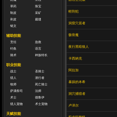
草药
珠宝
輕刑犯
制皮
采矿
剥皮
裁缝
洞窟穴居者
铭文
骸骨魔
辅助技能
烹饪
急救
夜行黑暗狼人
钓鱼
语言
骑术
种族特长
卡西納克
职业技能
阿拉加
战士
圣骑士
猎人
潜行者
暴躁的本希
牧师
死亡骑士
萨满祭司
法师
洞穴捕猎者
术士
德鲁伊
猎人宠物
术士宠物
卢泽尔
天赋技能