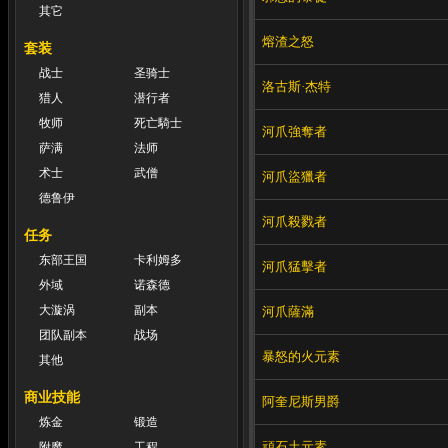
其它
熔渣之怒
套装
战士
圣骑士
洛古斯·杰特
猎人
潜行者
牧师
死亡騎士
河爪強奪者
萨满
法师
术士
武僧
河爪盜獵者
德鲁伊
河爪殺戮者
任务
东部王国
卡利姆多
河爪猛擊者
外域
诺森德
大漩涡
副本
河爪薩滿
团队副本
战场
暴怒的火元素
其他
商业技能
阿奎尼斯男爵
炼金
锻造
頑石土元素
附魔
工程