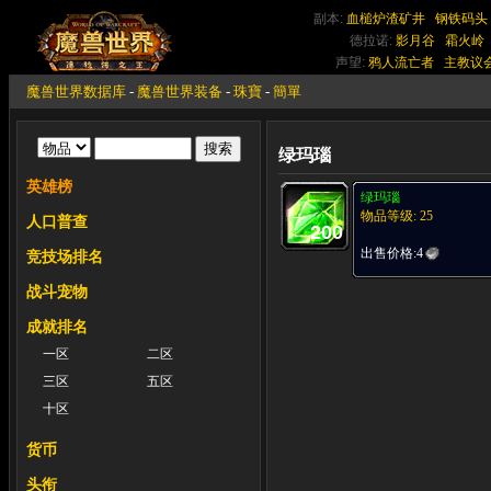
副本:
血槌炉渣矿井
钢铁码头
德拉诺:
影月谷
霜火岭
声望:
鸦人流亡者
主教议
魔兽世界数据库
-
魔兽世界装备
-
珠寶
-
簡單
绿玛瑙
英雄榜
绿玛瑙
物品等级: 25
人口普查
200
出售价格:
4
竞技场排名
战斗宠物
成就排名
一区
二区
三区
五区
十区
货币
头衔