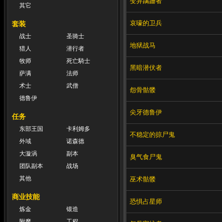
变异蹒跚者
其它
哀嚎的卫兵
套装
战士
圣骑士
地狱战马
猎人
潜行者
牧师
死亡騎士
黑暗潜伏者
萨满
法师
术士
武僧
怨骨骷髅
德鲁伊
尖牙德鲁伊
任务
东部王国
卡利姆多
不稳定的掠尸鬼
外域
诺森德
大漩涡
副本
臭气食尸鬼
团队副本
战场
其他
巫术骷髅
商业技能
恐惧占星师
炼金
锻造
附魔
工程