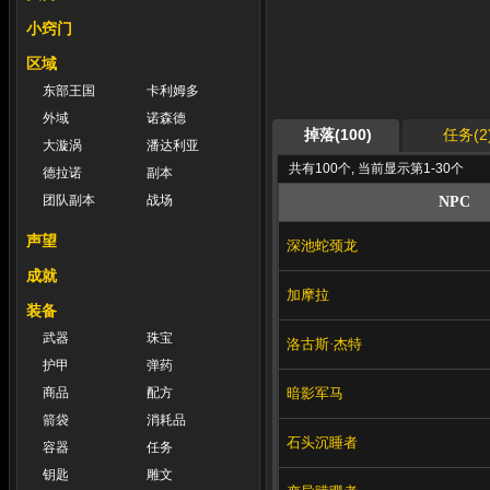
小窍门
区域
东部王国
卡利姆多
外域
诺森德
掉落(100)
任务(2
大漩涡
潘达利亚
共有100个, 当前显示第1-30个
德拉诺
副本
团队副本
战场
NPC
声望
深池蛇颈龙
成就
加摩拉
装备
武器
珠宝
洛古斯·杰特
护甲
弹药
暗影军马
商品
配方
箭袋
消耗品
石头沉睡者
容器
任务
钥匙
雕文