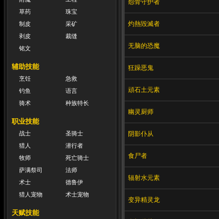
怨骨守护者
草药
珠宝
灼熱毀滅者
制皮
采矿
剥皮
裁缝
无脑的恐魔
铭文
辅助技能
狂躁恶鬼
烹饪
急救
頑石土元素
钓鱼
语言
骑术
种族特长
幽灵厨师
职业技能
阴影仆从
战士
圣骑士
猎人
潜行者
食尸者
牧师
死亡骑士
萨满祭司
法师
辐射水元素
术士
德鲁伊
猎人宠物
术士宠物
变异精灵龙
天赋技能