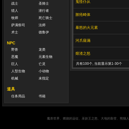
鬼怪仆从
战士
圣骑士
猎人
潜行者
脓疮畸体
牧师
死亡骑士
萨满祭司
法师
暴怒的火元素
术士
德鲁伊
河爪薩滿
NPC
野兽
龙类
熔渣之怒
恶魔
元素生物
共有100个, 当前显示第1-30个
巨人
亡灵
人型生物
小动物
机械
未指定
道具
任务用品
书籍
魔兽世界、燃烧的远征、巫妖王之怒、大地的裂变、熊猫