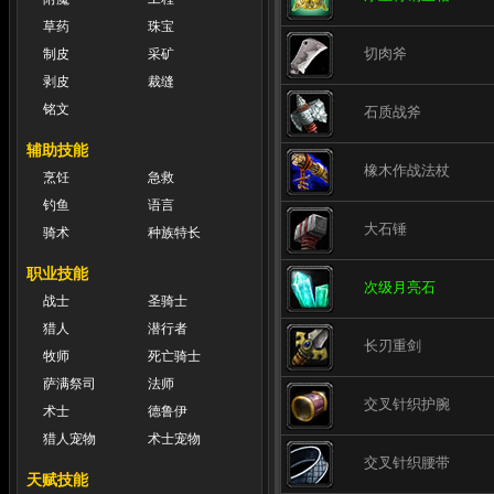
草药
珠宝
切肉斧
制皮
采矿
剥皮
裁缝
铭文
石质战斧
辅助技能
橡木作战法杖
烹饪
急救
钓鱼
语言
大石锤
骑术
种族特长
职业技能
次级月亮石
战士
圣骑士
猎人
潜行者
长刃重剑
牧师
死亡骑士
萨满祭司
法师
交叉针织护腕
术士
德鲁伊
猎人宠物
术士宠物
交叉针织腰带
天赋技能