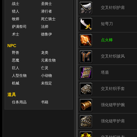
战士
圣骑士
交叉针织护肩
猎人
潜行者
牧师
死亡骑士
短弯刀
萨满祭司
法师
术士
德鲁伊
点火棒
NPC
野兽
龙类
交叉针织披风
恶魔
元素生物
巨人
亡灵
塔盾
人型生物
小动物
机械
未指定
交叉针织手套
道具
任务用品
书籍
强化链甲护腕
强化链甲护肩