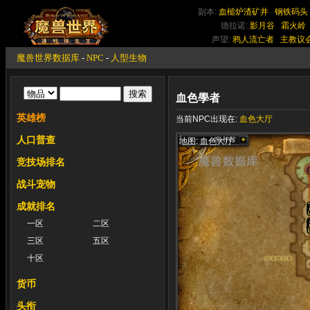
副本:
血槌炉渣矿井
钢铁码头
德拉诺:
影月谷
霜火岭
声望:
鸦人流亡者
主教议
魔兽世界数据库
-
NPC
-
人型生物
血色學者
英雄榜
当前NPC出现在:
血色大厅
人口普查
地图: 血色大厅
竞技场排名
战斗宠物
成就排名
一区
二区
三区
五区
十区
货币
头衔