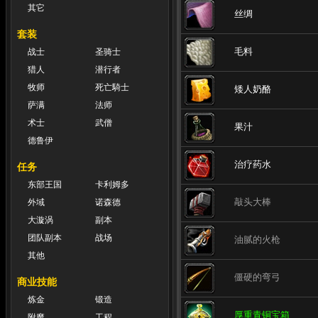
其它
丝绸
套装
毛料
战士
圣骑士
猎人
潜行者
牧师
死亡騎士
矮人奶酪
萨满
法师
术士
武僧
果汁
德鲁伊
治疗药水
任务
东部王国
卡利姆多
敲头大棒
外域
诺森德
大漩涡
副本
团队副本
战场
油腻的火枪
其他
僵硬的弯弓
商业技能
炼金
锻造
厚重青铜宝箱
附魔
工程