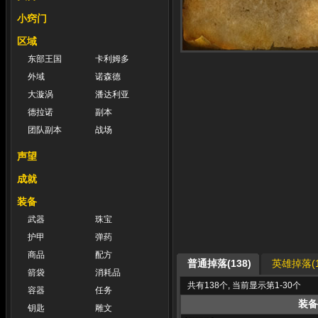
小窍门
区域
东部王国
卡利姆多
外域
诺森德
大漩涡
潘达利亚
德拉诺
副本
团队副本
战场
声望
成就
装备
武器
珠宝
护甲
弹药
商品
配方
普通掉落(138)
英雄掉落(1
箭袋
消耗品
共有138个, 当前显示第1-30个
容器
任务
装备
钥匙
雕文