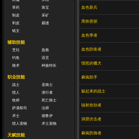
血色新兵
草药
珠宝
制皮
采矿
黑铁密探
剥皮
裁缝
铭文
血色學者
辅助技能
血色防衛者
烹饪
急救
钓鱼
语言
憤怒的獵犬
骑术
种族特长
职业技能
麻疯助手
战士
圣骑士
躲起来的战士
猎人
潜行者
牧师
死亡骑士
辐射抢劫者
萨满祭司
法师
术士
德鲁伊
洞窟伏击者
猎人宠物
术士宠物
麻疯防御者
天赋技能