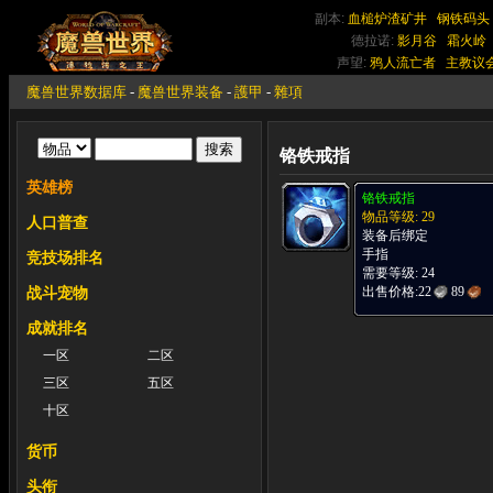
副本:
血槌炉渣矿井
钢铁码头
德拉诺:
影月谷
霜火岭
声望:
鸦人流亡者
主教议
魔兽世界数据库
-
魔兽世界装备
-
護甲
-
雜項
铬铁戒指
英雄榜
铬铁戒指
物品等级: 29
人口普查
装备后绑定
手指
竞技场排名
需要等级: 24
出售价格:
22
89
战斗宠物
成就排名
一区
二区
三区
五区
十区
货币
头衔