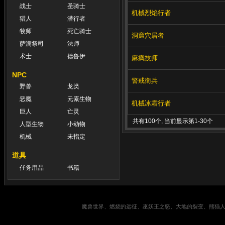
战士
圣骑士
机械烈焰行者
猎人
潜行者
牧师
死亡骑士
洞窟穴居者
萨满祭司
法师
术士
德鲁伊
麻疯技师
NPC
警戒衛兵
野兽
龙类
恶魔
元素生物
机械冰霜行者
巨人
亡灵
共有100个, 当前显示第1-30个
人型生物
小动物
机械
未指定
道具
任务用品
书籍
魔兽世界、燃烧的远征、巫妖王之怒、大地的裂变、熊猫