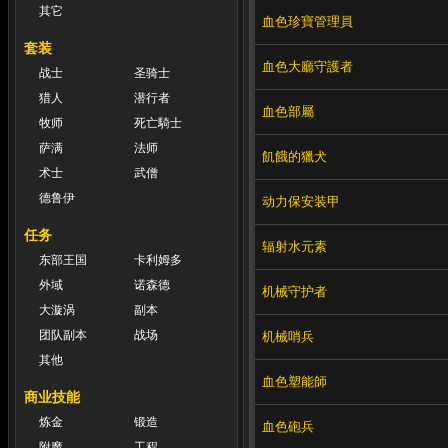
其它
血色珍寶管理員
套装
血色大廳守護者
战士
圣骑士
猎人
潜行者
血色部屬
牧师
死亡騎士
萨满
法师
飢餓的獵犬
术士
武僧
德鲁伊
动力保安装甲
任务
辐射水元素
东部王国
卡利姆多
外域
诺森德
机械守护者
大漩涡
副本
团队副本
战场
机械哨兵
其他
血色塑能師
商业技能
炼金
锻造
血色砲兵
附魔
工程