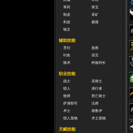
草药
珠宝
制皮
采矿
剥皮
裁缝
铭文
辅助技能
烹饪
急救
钓鱼
语言
骑术
种族特长
职业技能
战士
圣骑士
猎人
潜行者
牧师
死亡骑士
萨满祭司
法师
术士
德鲁伊
猎人宠物
术士宠物
天赋技能