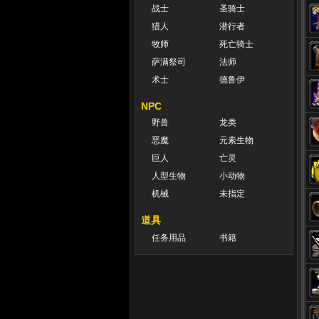
战士
圣骑士
猎人
潜行者
牧师
死亡骑士
萨满祭司
法师
术士
德鲁伊
NPC
野兽
龙类
恶魔
元素生物
巨人
亡灵
人型生物
小动物
机械
未指定
道具
任务用品
书籍