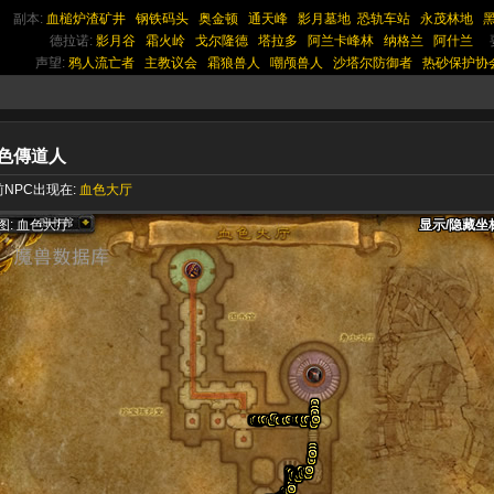
副本:
血槌炉渣矿井
钢铁码头
奥金顿
通天峰
影月墓地
恐轨车站
永茂林地
德拉诺:
影月谷
霜火岭
戈尔隆德
塔拉多
阿兰卡峰林
纳格兰
阿什兰
声望:
鸦人流亡者
主教议会
霜狼兽人
嘲颅兽人
沙塔尔防御者
热砂保护协
色傳道人
NPC出现在:
血色大厅
显示/隐藏坐
显示/隐藏坐
显示/隐藏坐
图: 血色大厅
显示/隐藏坐
显示/隐藏坐
显示/隐藏坐
显示/隐藏坐
显示/隐藏坐
显示/隐藏坐