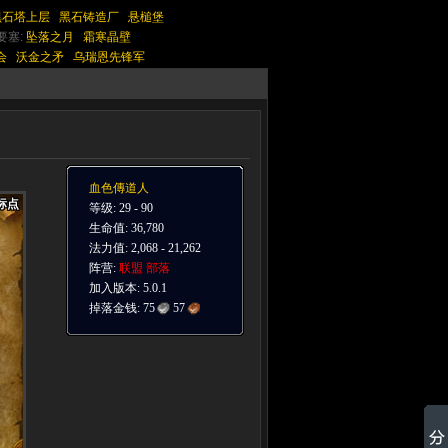
黑石塔上层
黑石铸造厂
悬槌堡
要塞:
坠落之月
霜寒晶壁
会
沃金之矛
乌瑞恩先锋军
血色傳道人
标点
标点
标点
标点
标点
标点
标点
标点
标点
等级: 29 - 90
生命值: 36,780
法力值: 2,068 - 21,262
阵营:
联盟
部落
加入版本: 5.0.1
掉落金钱:
75
57