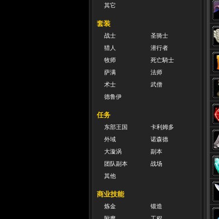
其它
套装
战士
圣骑士
猎人
潜行者
牧师
死亡騎士
萨满
法师
术士
武僧
德鲁伊
任务
东部王国
卡利姆多
外域
诺森德
大漩涡
副本
团队副本
战场
其他
商业技能
炼金
锻造
附魔
工程