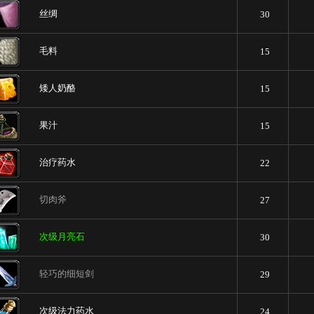
丝绸
30
毛料
15
矮人奶酪
15
果汁
15
治疗药水
22
切肉斧
27
次级月亮石
30
轻巧的细短剑
29
次级法力药水
24