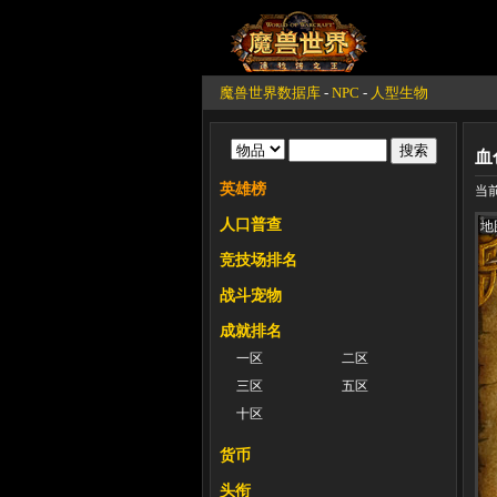
魔兽世界数据库
-
NPC
-
人型生物
血
英雄榜
当前
人口普查
地
竞技场排名
战斗宠物
成就排名
一区
二区
三区
五区
十区
货币
头衔