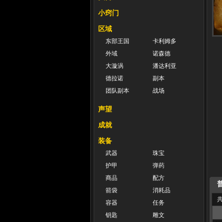
小窍门
区域
东部王国
卡利姆多
外域
诺森德
大漩涡
潘达利亚
德拉诺
副本
团队副本
战场
声望
成就
装备
武器
珠宝
护甲
弹药
商品
配方
普
箭袋
消耗品
共
容器
任务
钥匙
雕文