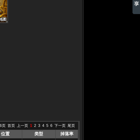
地图
地图
地图
地图
地图
地图
地图
地图
地图
6页
首页
上一页
1
2
3
4
5
6
下一页
尾页
位置
类型
掉落率