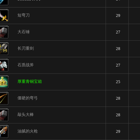
短弯刀
29
大石锤
27
长刃重剑
28
石质战斧
27
厚重青铜宝箱
25
僵硬的弯弓
28
敲头大棒
28
油腻的火枪
29