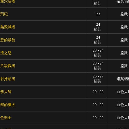
洞窟穴居者
诺莫瑞
精英
輕刑犯
23
监狱
24
灼熱毀滅者
监狱
精英
24
邪惡的暴徒
监狱
精英
23 - 24
熔渣之怒
监狱
精英
23 - 24
河爪殺戮者
监狱
精英
26 - 27
辐射抢劫者
诺莫瑞
精英
弓箭大師
29 - 90
血色大
飢餓的獵犬
29 - 90
血色大
血色衛士
29 - 90
血色大