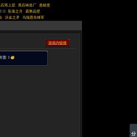
黑石塔上层
黑石铸造厂
悬槌堡
要塞:
坠落之月
霜寒晶壁
会
沃金之矛
乌瑞恩先锋军
游戏内链接
所需:
1