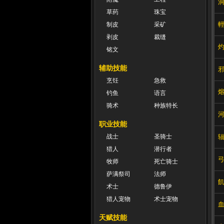
草药
珠宝
制皮
采矿
剥皮
裁缝
铭文
辅助技能
烹饪
急救
钓鱼
语言
骑术
种族特长
职业技能
战士
圣骑士
猎人
潜行者
牧师
死亡骑士
萨满祭司
法师
术士
德鲁伊
猎人宠物
术士宠物
天赋技能