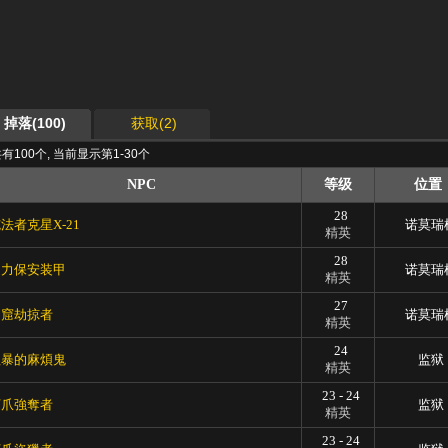
掉落(100)
获取(2)
有100个, 当前显示第1-30个
NPC
等级
位置
28
法者克星X-21
诺莫瑞
精英
28
动力保安装甲
诺莫瑞
精英
27
洞窟劫掠者
诺莫瑞
精英
24
粗暴的麻煩鬼
监狱
精英
23 - 24
河爪強奪者
监狱
精英
23 - 24