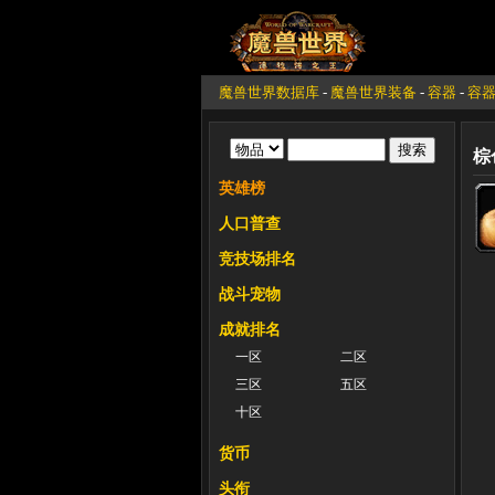
魔兽世界数据库
-
魔兽世界装备
-
容器
-
容
棕
英雄榜
人口普查
竞技场排名
战斗宠物
成就排名
一区
二区
三区
五区
十区
货币
头衔