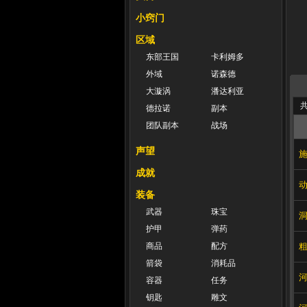
小窍门
区域
东部王国
卡利姆多
外域
诺森德
大漩涡
潘达利亚
共
德拉诺
副本
团队副本
战场
声望
施
成就
装备
武器
珠宝
护甲
弹药
商品
配方
箭袋
消耗品
容器
任务
钥匙
雕文