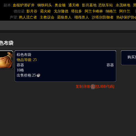
副本:
血槌炉渣矿井
钢铁码头
奥金顿
通天峰
影月墓地
恐轨车站
永茂林地
德拉诺:
影月谷
霜火岭
戈尔隆德
塔拉多
阿兰卡峰林
纳格兰
阿什兰
声望:
鸦人流亡者
主教议会
霜狼兽人
嘲颅兽人
沙塔尔防御者
热砂保护协
器
色布袋
棕色布袋
购买
物品等级: 25
容器
容器
10格
出售价格:
25
复制详细信息[UBB代碼]