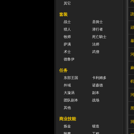
其它
套装
战士
圣骑士
猎人
潜行者
牧师
死亡騎士
萨满
法师
术士
武僧
德鲁伊
任务
东部王国
卡利姆多
外域
诺森德
大漩涡
副本
团队副本
战场
其他
商业技能
炼金
锻造
附魔
工程