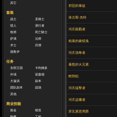
其它
邪惡的暴徒
套装
洛古斯·杰特
战士
圣骑士
猎人
潜行者
河爪殺戮者
牧师
死亡騎士
萨满
法师
粗暴的麻煩鬼
术士
武僧
德鲁伊
河爪強奪者
任务
暴怒的火元素
东部王国
卡利姆多
外域
诺森德
輕刑犯
大漩涡
副本
团队副本
战场
河爪猛擊者
其他
河爪盜獵者
商业技能
炼金
锻造
席瓦莱恩男爵
附魔
工程