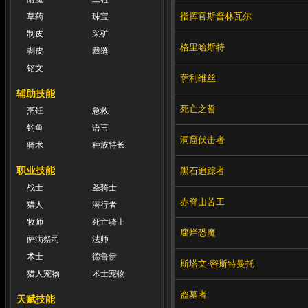
指挥官斯普林瓦尔
草药
珠宝
制皮
采矿
格里哈斯特
剥皮
裁缝
铭文
萨利维丝
辅助技能
死亡之誓
烹饪
急救
钓鱼
语言
洞窟伏击者
骑术
种族特长
职业技能
黑石追踪者
战士
圣骑士
赤脊山苦工
猎人
潜行者
牧师
死亡骑士
腐烂恐魔
萨满祭司
法师
术士
德鲁伊
斯塔文·密斯特曼托
猎人宠物
术士宠物
盗墓者
天赋技能