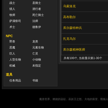
战士
圣骑士
乌索洛克
猎人
潜行者
牧师
死亡骑士
高布勒尔
萨满祭司
法师
术士
德鲁伊
库尔森特种兵
NPC
扎克乌尔
野兽
龙类
恶魔
元素生物
库尔森精神医师
巨人
亡灵
共有100个, 当前显示第1-30个
人型生物
小动物
机械
未指定
道具
任务用品
书籍
魔兽世界、燃烧的远征、巫妖王之怒、大地的裂变、熊猫