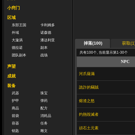
小窍门
区域
东部王国
卡利姆多
外域
诺森德
大漩涡
潘达利亚
掉落(100)
获取(1
德拉诺
副本
共有100个, 当前显示第1-30个
团队副本
战场
NPC
声望
河爪薩滿
成就
装备
詭詐的竊賊
武器
珠宝
熔渣之怒
护甲
弹药
商品
配方
灼熱毀滅者
箭袋
消耗品
容器
任务
頑石土元素
钥匙
雕文