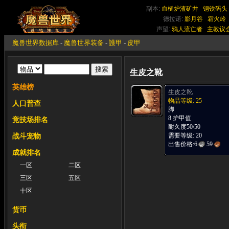
副本:
血槌炉渣矿井
钢铁码头
德拉诺:
影月谷
霜火岭
声望:
鸦人流亡者
主教议
魔兽世界数据库
-
魔兽世界装备
-
護甲
-
皮甲
生皮之靴
英雄榜
生皮之靴
物品等级: 25
人口普查
脚
8 护甲值
竞技场排名
耐久度50/50
需要等级: 20
战斗宠物
出售价格:
6
59
成就排名
一区
二区
三区
五区
十区
货币
头衔