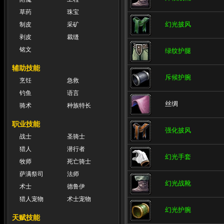
草药
珠宝
幻光披风
制皮
采矿
剥皮
裁缝
铭文
绿纹护腿
辅助技能
斥候护腕
烹饪
急救
钓鱼
语言
丝绸
骑术
种族特长
职业技能
强化披风
战士
圣骑士
猎人
潜行者
幻光手套
牧师
死亡骑士
萨满祭司
法师
幻光战靴
术士
德鲁伊
猎人宠物
术士宠物
幻光护腕
天赋技能