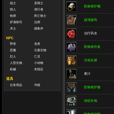
战士
圣骑士
防御者护腕
猎人
潜行者
牧师
死亡骑士
超强披风
萨满祭司
法师
术士
德鲁伊
治疗药水
NPC
野兽
龙类
防御者外套
恶魔
元素生物
巨人
亡灵
斥候长裤
人型生物
小动物
机械
未指定
果汁
道具
任务用品
书籍
防御者护腿
绿纹长袍