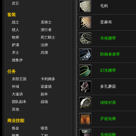
其它
毛料
套装
亚麻布
战士
圣骑士
猎人
潜行者
牧师
死亡騎士
斥候腰带
萨满
法师
术士
武僧
防御者束带
德鲁伊
幻光腰带
任务
东部王国
卡利姆多
多孔蘑菇
外域
诺森德
大漩涡
副本
团队副本
战场
绿纹衬肩
其他
歹徒短裤
商业技能
炼金
锻造
斥候战靴
附魔
工程