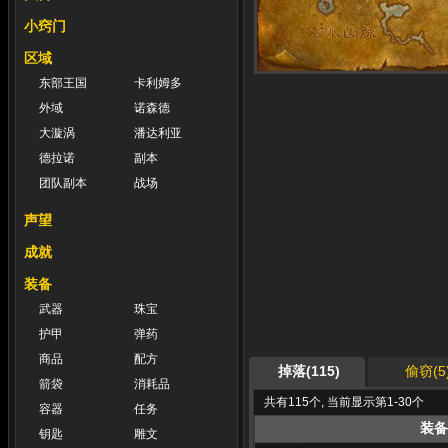
小窍门
区域
东部王国
卡利姆多
外域
诺森德
大漩涡
潘达利亚
德拉诺
副本
团队副本
战场
声望
成就
装备
武器
珠宝
护甲
弹药
商品
配方
掉落(115)
偷窃(5
箭袋
消耗品
共有115个, 当前显示第1-30个
容器
任务
装备
钥匙
雕文