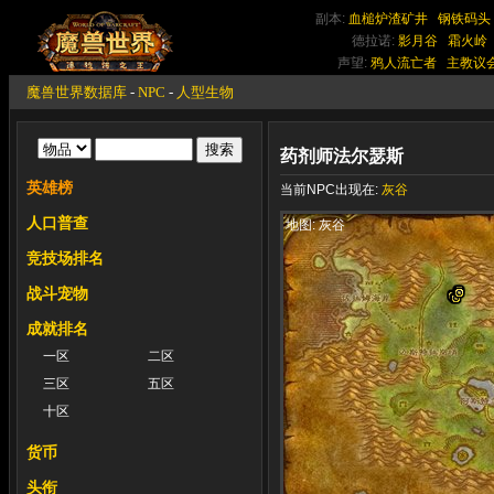
副本:
血槌炉渣矿井
钢铁码头
德拉诺:
影月谷
霜火岭
声望:
鸦人流亡者
主教议
魔兽世界数据库
-
NPC
-
人型生物
药剂师法尔瑟斯
英雄榜
当前NPC出现在:
灰谷
人口普查
地图: 灰谷
竞技场排名
战斗宠物
成就排名
一区
二区
三区
五区
十区
货币
头衔