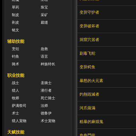
草药
珠宝
变异守护者
制皮
采矿
剥皮
裁缝
变异破坏者
铭文
洞窟穴居者
辅助技能
烹饪
急救
剧毒飞蛇
钓鱼
语言
骑术
种族特长
变异鳄鱼
职业技能
暴怒的火元素
战士
圣骑士
猎人
潜行者
灼熱毀滅者
牧师
死亡骑士
萨满祭司
法师
河爪薩滿
术士
德鲁伊
猎人宠物
术士宠物
粗暴的麻煩鬼
天赋技能
血色門徒