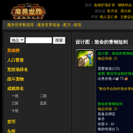
副本:
血槌炉渣矿井
钢铁码头
德拉诺:
影月谷
霜火岭
声望:
鸦人流亡者
主教议
魔兽世界数据库
-
魔兽世界装备
-
配方
-
鍛造
设计图：致命的青铜短剑
英雄榜
设计图：致命的青铜
物品等级: 25
人口普查
需要锻造(125)
竞技场排名
使用: 教你学会制作
出售价格:
4
75
战斗宠物
成就排名
"教你学会制作致命青
一区
二区
三区
五区
致命的青铜短剑
物品等级: 25
十区
装备后绑定
单手
货币
伤害 8 - 16
每秒伤害(6.7)
头衔