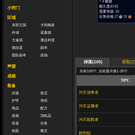
+ 4 敏捷
耐久度45/45
小窍门
需要等级: 20
出售价格:
27
31
区域
东部王国
卡利姆多
外域
诺森德
大漩涡
潘达利亚
德拉诺
副本
团队副本
战场
掉落(100)
获取(2
声望
共有100个, 当前显示第1-30个
成就
NPC
装备
河爪強奪者
武器
珠宝
护甲
弹药
河爪盜獵者
商品
配方
箭袋
消耗品
河爪殺戮者
容器
任务
钥匙
雕文
輕刑犯