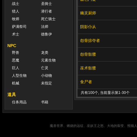
战士
圣骑士
猎人
潜行者
幽灵厨师
牧师
死亡骑士
阴影仆从
萨满祭司
法师
术士
德鲁伊
怨骨掠夺者
NPC
野兽
龙类
怨骨骷髅
恶魔
元素生物
巫术骷髅
巨人
亡灵
人型生物
小动物
食尸者
机械
未指定
共有100个, 当前显示第1-30个
道具
任务用品
书籍
魔兽世界、燃烧的远征、巫妖王之怒、大地的裂变、熊猫