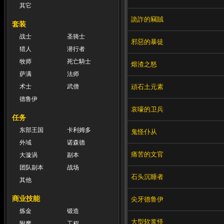
其它
詭詐的竊賊
套装
战士
圣骑士
邪惡的暴徒
猎人
潜行者
牧师
死亡騎士
熔渣之怒
萨满
法师
頑石土元素
术士
武僧
德鲁伊
哀嚎的卫兵
任务
东部王国
卡利姆多
鬼怪仆从
外域
诺森德
痛苦的文官
大漩涡
副本
团队副本
战场
石头沉睡者
其他
商业技能
尖牙德鲁伊
炼金
锻造
大型软浆怪
附魔
工程