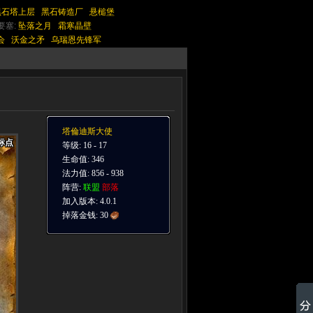
黑石塔上层
黑石铸造厂
悬槌堡
要塞:
坠落之月
霜寒晶壁
会
沃金之矛
乌瑞恩先锋军
塔倫迪斯大使
标点
标点
标点
标点
标点
标点
标点
标点
标点
等级: 16 - 17
生命值: 346
法力值: 856 - 938
阵营:
联盟
部落
加入版本: 4.0.1
掉落金钱:
30