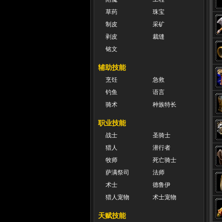
草药
珠宝
制皮
采矿
剥皮
裁缝
铭文
辅助技能
烹饪
急救
钓鱼
语言
骑术
种族特长
职业技能
战士
圣骑士
猎人
潜行者
牧师
死亡骑士
萨满祭司
法师
术士
德鲁伊
猎人宠物
术士宠物
天赋技能