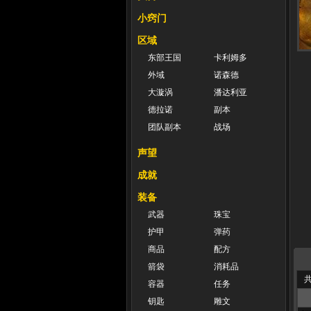
小窍门
区域
东部王国
卡利姆多
外域
诺森德
大漩涡
潘达利亚
德拉诺
副本
团队副本
战场
声望
成就
装备
武器
珠宝
护甲
弹药
商品
配方
箭袋
消耗品
共
容器
任务
钥匙
雕文