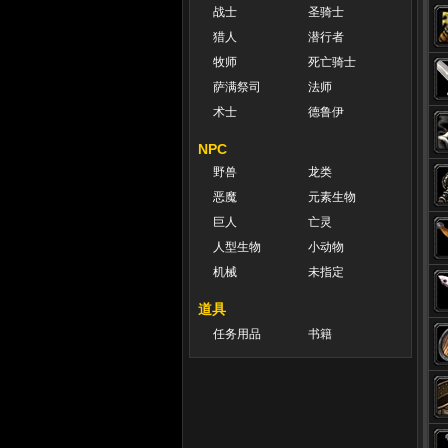
战士
圣骑士
猎人
潜行者
牧师
死亡骑士
萨满祭司
法师
术士
德鲁伊
NPC
野兽
龙类
恶魔
元素生物
巨人
亡灵
人型生物
小动物
机械
未指定
道具
任务用品
书籍