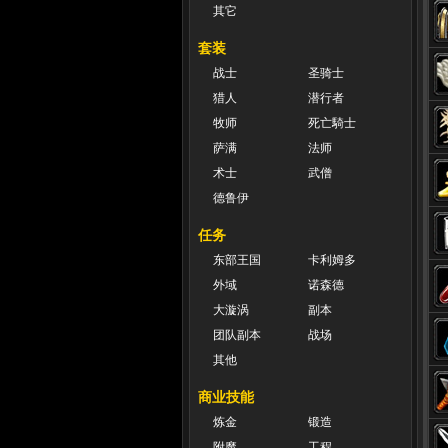
其它
套装
战士
圣骑士
猎人
潜行者
牧师
死亡騎士
萨满
法师
术士
武僧
德鲁伊
任务
东部王国
卡利姆多
外域
诺森德
大漩涡
副本
团队副本
战场
其他
商业技能
炼金
锻造
附魔
工程