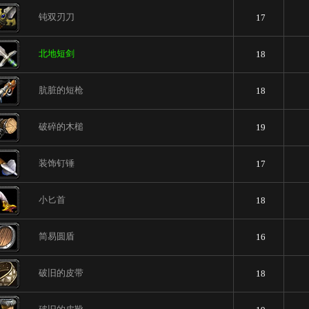
钝双刃刀
17
北地短剑
18
肮脏的短枪
18
破碎的木槌
19
装饰钉锤
17
小匕首
18
简易圆盾
16
破旧的皮带
18