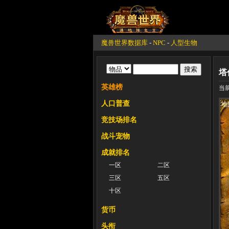
魔兽世界数据库
-
NPC
-
人型生物
塔
英雄榜
当前
人口普查
地
竞技场排名
战斗宠物
成就排名
一区
二区
三区
五区
十区
货币
头衔