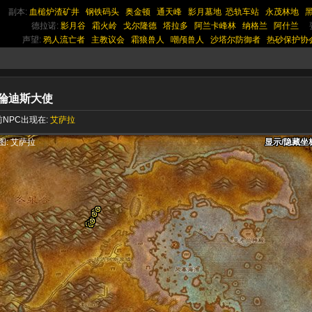
副本:
血槌炉渣矿井
钢铁码头
奥金顿
通天峰
影月墓地
恐轨车站
永茂林地
德拉诺:
影月谷
霜火岭
戈尔隆德
塔拉多
阿兰卡峰林
纳格兰
阿什兰
声望:
鸦人流亡者
主教议会
霜狼兽人
嘲颅兽人
沙塔尔防御者
热砂保护协
倫迪斯大使
NPC出现在:
艾萨拉
显示/隐藏坐
显示/隐藏坐
显示/隐藏坐
图: 艾萨拉
显示/隐藏坐
显示/隐藏坐
显示/隐藏坐
显示/隐藏坐
显示/隐藏坐
显示/隐藏坐