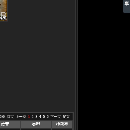
地图
地图
地图
地图
地图
地图
地图
地图
地图
6页
首页
上一页
1
2
3
4
5
6
下一页
尾页
位置
类型
掉落率