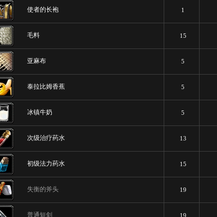
使者的长袍
1
毛料
15
亚麻布
5
泰拉比姆香蕉
5
冰镇牛奶
5
次级治疗药水
13
初级法力药水
15
失衡的斧头
19
普通短剑
19