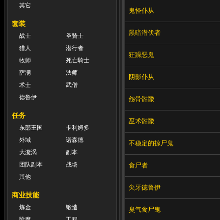
其它
鬼怪仆从
套装
黑暗潜伏者
战士
圣骑士
猎人
潜行者
狂躁恶鬼
牧师
死亡騎士
萨满
法师
阴影仆从
术士
武僧
德鲁伊
怨骨骷髅
任务
巫术骷髅
东部王国
卡利姆多
外域
诺森德
不稳定的掠尸鬼
大漩涡
副本
团队副本
战场
食尸者
其他
尖牙德鲁伊
商业技能
炼金
锻造
臭气食尸鬼
附魔
工程