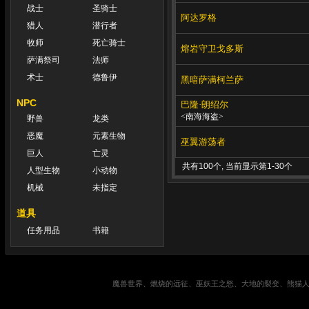
战士
圣骑士
阿达罗格
猎人
潜行者
牧师
死亡骑士
熔岩守卫戈多斯
萨满祭司
法师
术士
德鲁伊
黑暗萨满柯兰萨
NPC
巴隆·朗绍尔
<南海海盗>
野兽
龙类
恶魔
元素生物
巫翼游荡者
巨人
亡灵
共有100个, 当前显示第1-30个
人型生物
小动物
机械
未指定
道具
任务用品
书籍
魔兽世界、燃烧的远征、巫妖王之怒、大地的裂变、熊猫