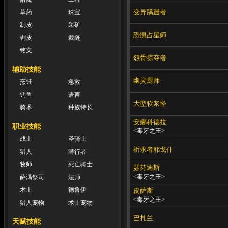
变异蹒跚者
草药
珠宝
制皮
采矿
恐惧占星师
剥皮
裁缝
铭文
怨骨掠夺者
辅助技能
幽灵厨师
烹饪
急救
钓鱼
语言
大型软浆怪
骑术
种族特长
安娜科德拉
职业技能
<毒牙之王>
战士
圣骑士
祈求者耶戈什
猎人
潜行者
牧师
死亡骑士
瑟芬迪斯
<毒牙之王>
萨满祭司
法师
术士
德鲁伊
皮萨斯
<毒牙之王>
猎人宠物
术士宠物
巴扎兰
天赋技能