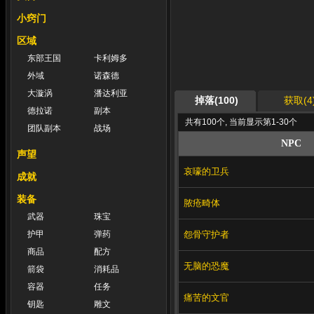
小窍门
区域
东部王国
卡利姆多
外域
诺森德
大漩涡
潘达利亚
掉落(100)
获取(4
德拉诺
副本
共有100个, 当前显示第1-30个
团队副本
战场
NPC
声望
哀嚎的卫兵
成就
装备
脓疮畸体
武器
珠宝
怨骨守护者
护甲
弹药
商品
配方
无脑的恐魔
箭袋
消耗品
容器
任务
痛苦的文官
钥匙
雕文