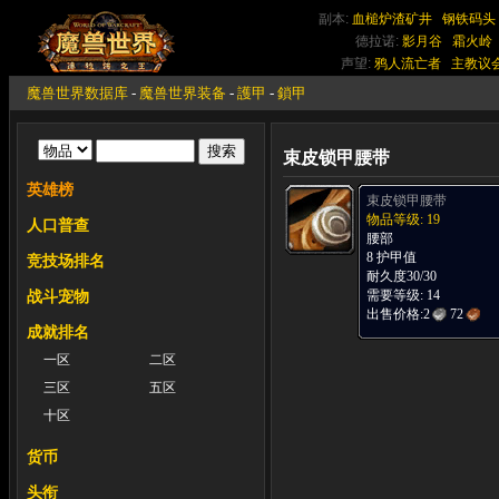
副本:
血槌炉渣矿井
钢铁码头
德拉诺:
影月谷
霜火岭
声望:
鸦人流亡者
主教议
魔兽世界数据库
-
魔兽世界装备
-
護甲
-
鎖甲
束皮锁甲腰带
英雄榜
束皮锁甲腰带
物品等级: 19
人口普查
腰部
8 护甲值
竞技场排名
耐久度30/30
需要等级: 14
战斗宠物
出售价格:
2
72
成就排名
一区
二区
三区
五区
十区
货币
头衔