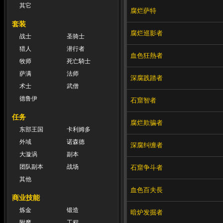
其它
腐烂萨特
套装
腐烂巡影者
战士
圣骑士
猎人
潜行者
血色狂熱者
牧师
死亡騎士
萨满
法师
深腐践踏者
术士
武僧
德鲁伊
石窟智者
任务
腐烂欺骗者
东部王国
卡利姆多
外域
诺森德
深腐纠缠者
大漩涡
副本
团队副本
战场
石窟争斗者
其他
血色百夫長
商业技能
炼金
锻造
暗炉发掘者
附魔
工程