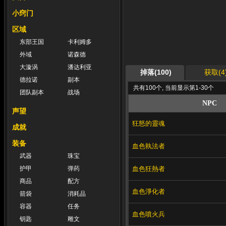
小窍门
区域
东部王国
卡利姆多
外域
诺森德
大漩涡
潘达利亚
掉落(100)
获取(4
德拉诺
副本
共有100个, 当前显示第1-30个
团队副本
战场
NPC
声望
狂怒的靈魂
成就
装备
血色執法者
武器
珠宝
血色狂熱者
护甲
弹药
商品
配方
血色淨化者
箭袋
消耗品
容器
任务
血色噴火兵
钥匙
雕文