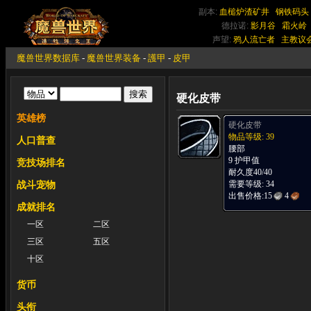
副本:
血槌炉渣矿井
钢铁码头
德拉诺:
影月谷
霜火岭
声望:
鸦人流亡者
主教议
魔兽世界数据库
-
魔兽世界装备
-
護甲
-
皮甲
硬化皮带
英雄榜
硬化皮带
物品等级: 39
人口普查
腰部
9 护甲值
竞技场排名
耐久度40/40
需要等级: 34
战斗宠物
出售价格:
15
4
成就排名
一区
二区
三区
五区
十区
货币
头衔