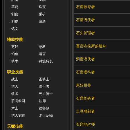
石窟掠夺者
草药
珠宝
制皮
采矿
石窟潜伏者
剥皮
裁缝
铭文
石头管理者
辅助技能
塞雷布拉斯的姐妹
烹饪
急救
钓鱼
语言
洞窟潜伏者
骑术
种族特长
职业技能
石窟虐待者
战士
圣骑士
原始巨兽
猎人
潜行者
牧师
死亡骑士
石窟织炎者
萨满祭司
法师
术士
德鲁伊
土灵雕刻者
猎人宠物
术士宠物
石窟地占师
天赋技能