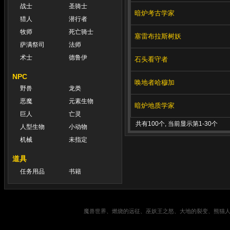
战士
圣骑士
暗炉考古学家
猎人
潜行者
牧师
死亡骑士
塞雷布拉斯树妖
萨满祭司
法师
术士
德鲁伊
石头看守者
NPC
唤地者哈穆加
野兽
龙类
恶魔
元素生物
暗炉地质学家
巨人
亡灵
共有100个, 当前显示第1-30个
人型生物
小动物
机械
未指定
道具
任务用品
书籍
魔兽世界、燃烧的远征、巫妖王之怒、大地的裂变、熊猫