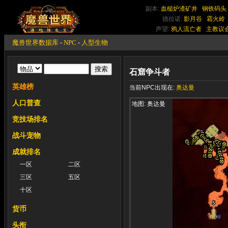
副本:
血槌炉渣矿井
钢铁码头
德拉诺:
影月谷
霜火岭
声望:
鸦人流亡者
主教议
魔兽世界数据库
-
NPC
-
人型生物
石窟争斗者
英雄榜
当前NPC出现在:
奥达曼
人口普查
地图: 奥达曼
竞技场排名
战斗宠物
成就排名
一区
二区
三区
五区
十区
货币
头衔