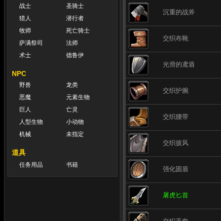
战士
圣骑士
沉重的战斧
猎人
潜行者
牧师
死亡骑士
交织布靴
萨满祭司
法师
术士
德鲁伊
光滑的鸢盾
NPC
野兽
龙类
交织护腕
恶魔
元素生物
巨人
亡灵
交织腰带
人型生物
小动物
机械
未指定
交织披风
道具
任务用品
书籍
强化圆盾
屠虎匕首