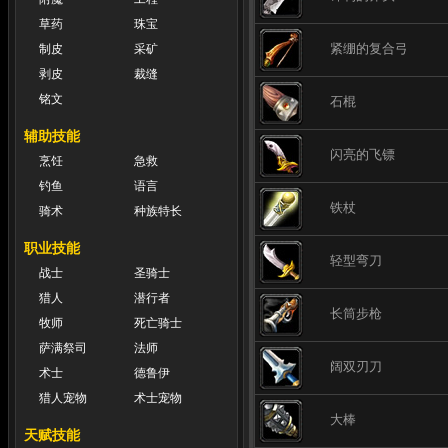
草药
珠宝
紧绷的复合弓
制皮
采矿
剥皮
裁缝
铭文
石棍
辅助技能
闪亮的飞镖
烹饪
急救
钓鱼
语言
铁杖
骑术
种族特长
职业技能
轻型弯刀
战士
圣骑士
猎人
潜行者
长筒步枪
牧师
死亡骑士
萨满祭司
法师
阔双刃刀
术士
德鲁伊
猎人宠物
术士宠物
大棒
天赋技能