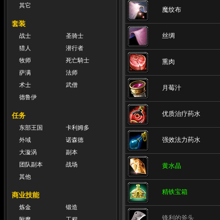
其它
魔纹布
套装
丝绸
战士
圣骑士
猎人
潜行者
牧师
死亡騎士
熏肉
萨满
法师
术士
武僧
月莓汁
德鲁伊
优质治疗药水
任务
东部王国
卡利姆多
强效法力药水
外域
诺森德
大漩涡
副本
团队副本
战场
黄水晶
其他
精铁宝箱
商业技能
炼金
锻造
锋利的斧头
附魔
工程