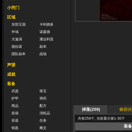
小窍门
区域
东部王国
卡利姆多
外域
诺森德
大漩涡
潘达利亚
德拉诺
副本
团队副本
战场
声望
成就
装备
武器
珠宝
护甲
弹药
商品
配方
掉落(259)
偷窃(6
箭袋
消耗品
共有259个, 当前显示第1-30个
容器
任务
装备
钥匙
雕文