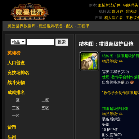
副本:
血槌炉渣矿井
钢铁码头
德拉诺:
影月谷
霜火岭
声望:
鸦人流亡者
主教议
魔兽世界数据库
-
魔兽世界装备
-
配方
-
工程學
结构图：猫眼超级护目镜
英雄榜
结构图：猫眼超级护
物品等级: 44
人口普查
需要工程学(220)
竞技场排名
使用: 教你学会制作
出售价格:
8
25
战斗宠物
成就排名
"教你学会制作猫眼超
一区
二区
三区
五区
猫眼超级护目镜
物品等级: 44
十区
装备后绑定
头部
货币
10 护甲值
耐久度70/70
头衔