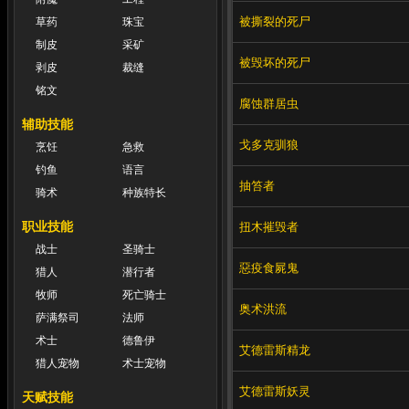
被撕裂的死尸
草药
珠宝
制皮
采矿
被毁坏的死尸
剥皮
裁缝
铭文
腐蚀群居虫
辅助技能
戈多克驯狼
烹饪
急救
钓鱼
语言
抽笞者
骑术
种族特长
职业技能
扭木摧毁者
战士
圣骑士
惡疫食屍鬼
猎人
潜行者
牧师
死亡骑士
奥术洪流
萨满祭司
法师
术士
德鲁伊
艾德雷斯精龙
猎人宠物
术士宠物
艾德雷斯妖灵
天赋技能