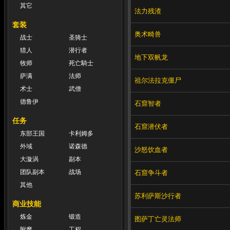
其它
法力残渣
套装
奥术畸兽
战士
圣骑士
猎人
潜行者
地下双帆龙
牧师
死亡騎士
萨满
法师
祖尔法拉克僵尸
术士
武僧
德鲁伊
石窟智者
任务
石窟潜伏者
东部王国
卡利姆多
外域
诺森德
沙怒饮血者
大漩涡
副本
团队副本
战场
石窟争斗者
其他
苏利萨斯沙行者
商业技能
炼金
锻造
图萨丁亡灵法师
附魔
工程