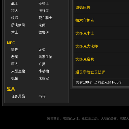
战士
圣骑士
原始巨兽
猎人
潜行者
牧师
死亡骑士
扭木守护者
萨满祭司
法师
术士
德鲁伊
戈多克术士
NPC
戈多克大法师
野兽
龙类
恶魔
元素生物
戈多克蛮兵
巨人
亡灵
人型生物
小动物
通灵学院亡灵法师
机械
未指定
共有100个, 当前显示第1-30个
道具
任务用品
书籍
魔兽世界、燃烧的远征、巫妖王之怒、大地的裂变、熊猫