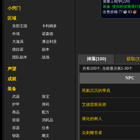
需要工程学(220)
装备: 使你的侦测潜
小窍门
出售价格:
77
83
区域
东部王国
卡利姆多
外域
诺森德
大漩涡
潘达利亚
德拉诺
副本
团队副本
战场
掉落(100)
获取(3
共有100个, 当前显示第1-30个
声望
NPC
成就
装备
死氣沉沉的學員
武器
珠宝
艾德雷斯巫师
护甲
弹药
商品
配方
僵化的树人
箭袋
消耗品
容器
任务
尖刺鞭笞者
钥匙
雕文