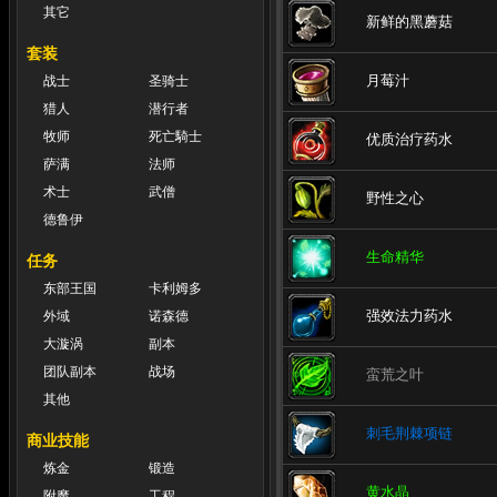
其它
新鲜的黑蘑菇
套装
月莓汁
战士
圣骑士
猎人
潜行者
牧师
死亡騎士
优质治疗药水
萨满
法师
术士
武僧
野性之心
德鲁伊
生命精华
任务
东部王国
卡利姆多
强效法力药水
外域
诺森德
大漩涡
副本
团队副本
战场
蛮荒之叶
其他
刺毛荆棘项链
商业技能
炼金
锻造
黄水晶
附魔
工程