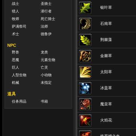
战士
圣骑士
银叶草
猎人
潜行者
牧师
死亡骑士
石南草
萨满祭司
法师
术士
德鲁伊
荆棘藻
NPC
野兽
龙类
金棘草
恶魔
元素生物
巨人
亡灵
太阳草
人型生物
小动物
机械
未指定
冰盖草
道具
任务用品
书籍
魔皇草
火焰花