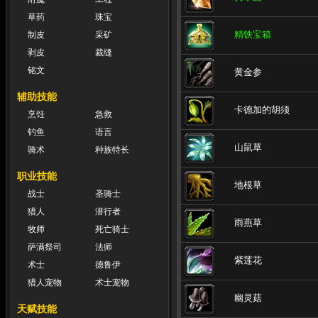
草药
珠宝
精铁宝箱
制皮
采矿
剥皮
裁缝
铭文
黄金参
辅助技能
卡德加的胡须
烹饪
急救
钓鱼
语言
山鼠草
骑术
种族特长
职业技能
地根草
战士
圣骑士
猎人
潜行者
雨燕草
牧师
死亡骑士
萨满祭司
法师
紫莲花
术士
德鲁伊
猎人宠物
术士宠物
幽灵菇
天赋技能