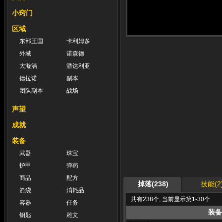
小窍门
区域
东部王国
卡利姆多
外域
诺森德
大漩涡
潘达利亚
德拉诺
副本
团队副本
战场
声望
成就
装备
武器
珠宝
护甲
弹药
商品
配方
掉落(238)
技能(2
箭袋
消耗品
共有238个, 当前显示第1-30个
容器
任务
装备
钥匙
雕文