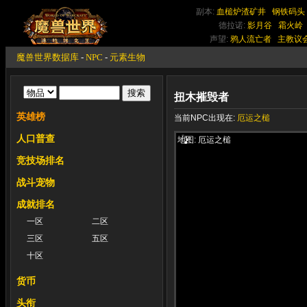
副本:
血槌炉渣矿井
钢铁码头
德拉诺:
影月谷
霜火岭
声望:
鸦人流亡者
主教议
魔兽世界数据库
-
NPC
-
元素生物
扭木摧毁者
英雄榜
当前NPC出现在:
厄运之槌
人口普查
地图: 厄运之槌
竞技场排名
战斗宠物
成就排名
一区
二区
三区
五区
十区
货币
头衔