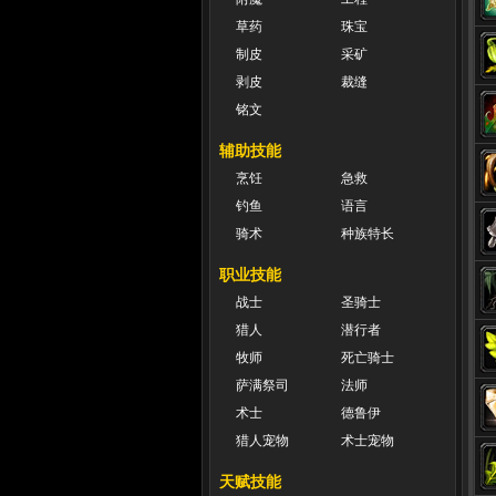
草药
珠宝
制皮
采矿
剥皮
裁缝
铭文
辅助技能
烹饪
急救
钓鱼
语言
骑术
种族特长
职业技能
战士
圣骑士
猎人
潜行者
牧师
死亡骑士
萨满祭司
法师
术士
德鲁伊
猎人宠物
术士宠物
天赋技能