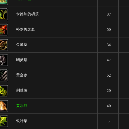
卡德加的胡须
37
格罗姆之血
50
金棘草
34
幽灵菇
47
黄金参
52
荆棘藻
20
黄水晶
40
银叶草
5