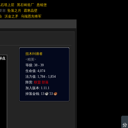
黑石塔上层
黑石铸造厂
悬槌堡
要塞:
坠落之月
霜寒晶壁
会
沃金之矛
乌瑞恩先锋军
扭木纠缠者
标点
标点
标点
标点
标点
标点
标点
标点
标点
<精英>
等级: 38 - 39
生命值: 4,074
法力值: 1,784 - 1,854
阵营:
联盟
部落
加入版本: 1.11.1
掉落金钱:
13
53