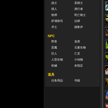
战士
圣骑士
猎人
潜行者
牧师
死亡骑士
萨满祭司
法师
术士
德鲁伊
NPC
野兽
龙类
恶魔
元素生物
巨人
亡灵
人型生物
小动物
机械
未指定
道具
任务用品
书籍