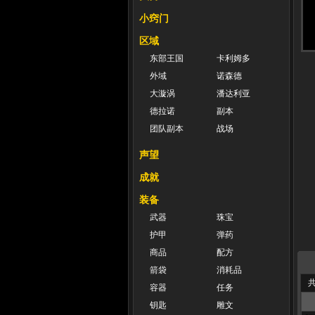
小窍门
区域
东部王国
卡利姆多
外域
诺森德
大漩涡
潘达利亚
德拉诺
副本
团队副本
战场
声望
成就
装备
武器
珠宝
护甲
弹药
商品
配方
箭袋
消耗品
共
容器
任务
钥匙
雕文