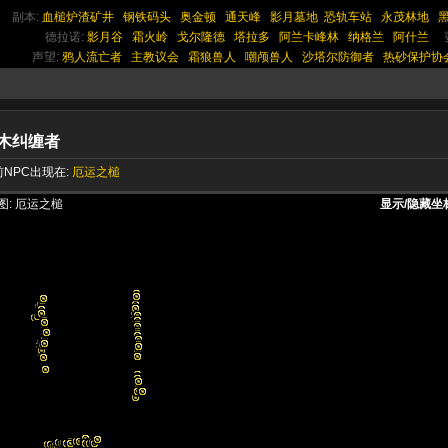
副本:
血槌炉渣矿井
钢铁码头
奥金顿
通天峰
影月墓地
恐轨车站
永茂林地
德拉诺:
影月谷
霜火岭
戈尔隆德
塔拉多
阿兰卡峰林
纳格兰
阿什兰
声望:
鸦人流亡者
主教议会
霜狼兽人
嘲颅兽人
沙塔尔防御者
热砂保护协
木纠缠者
NPC出现在:
厄运之槌
显示/隐藏坐
显示/隐藏坐
显示/隐藏坐
图: 厄运之槌
显示/隐藏坐
显示/隐藏坐
显示/隐藏坐
显示/隐藏坐
显示/隐藏坐
显示/隐藏坐