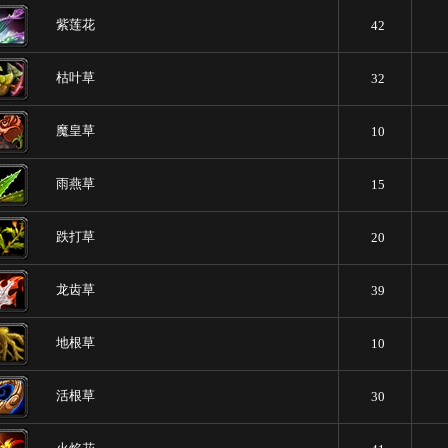
紫莲花
42
枯叶草
32
魔皇草
10
雨燕草
15
跌打草
20
龙齿草
39
地根草
10
活根草
30