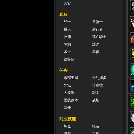
其它
套装
战士
圣骑士
猎人
潜行者
牧师
死亡騎士
萨满
法师
术士
武僧
德鲁伊
任务
东部王国
卡利姆多
外域
诺森德
大漩涡
副本
团队副本
战场
其他
商业技能
炼金
锻造
附魔
工程