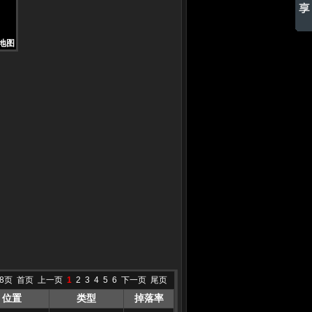
地图
地图
地图
地图
地图
地图
地图
地图
地图
8页
首页
上一页
1
2
3
4
5
6
下一页
尾页
位置
类型
掉落率