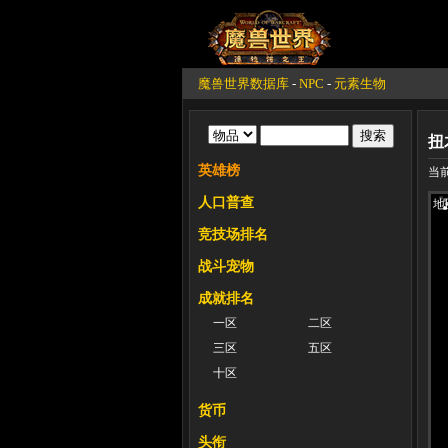
魔兽世界数据库
-
NPC
-
元素生物
扭
英雄榜
当前
人口普查
地
竞技场排名
战斗宠物
成就排名
一区
二区
三区
五区
十区
货币
头衔