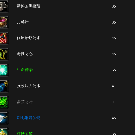
新鲜的黑蘑菇
35
月莓汁
35
优质治疗药水
45
野性之心
45
生命精华
55
强效法力药水
41
蛮荒之叶
1
刺毛荆棘项链
45
精铁宝箱
35