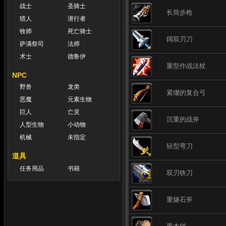
战士
圣骑士
长筒步枪
猎人
潜行者
牧师
死亡骑士
阔双刃刀
萨满祭司
法师
术士
德鲁伊
重型作战法杖
NPC
野兽
龙类
紧绷的复合弓
恶魔
元素生物
巨人
亡灵
沉重的战斧
人型生物
小动物
机械
未指定
轻型弯刀
道具
任务用品
书籍
双刃铁刀
重燧石斧