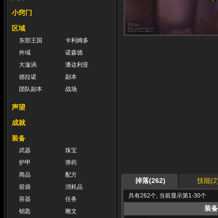
小窍门
区域
东部王国
卡利姆多
外域
诺森德
大漩涡
潘达利亚
德拉诺
副本
团队副本
战场
声望
成就
装备
武器
珠宝
护甲
弹药
商品
配方
掉落(262)
技能(2
箭袋
消耗品
共有262个, 当前显示第1-30个
容器
任务
装备
钥匙
雕文