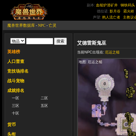
副本:
血槌炉渣矿井
钢铁码头
德拉诺:
影月谷
霜火岭
声望:
鸦人流亡者
主教议
魔兽世界数据库
-
NPC
-
亡灵
艾德雷斯鬼巫
英雄榜
当前NPC出现在:
厄运之槌
人口普查
地图: 厄运之槌
竞技场排名
战斗宠物
成就排名
一区
二区
三区
五区
十区
货币
头衔