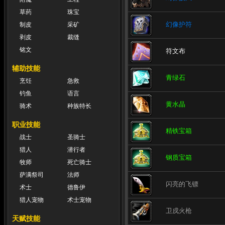
草药
珠宝
幻像护符
制皮
采矿
剥皮
裁缝
铭文
符文布
辅助技能
青绿石
烹饪
急救
钓鱼
语言
黄水晶
骑术
种族特长
职业技能
精铁宝箱
战士
圣骑士
猎人
潜行者
钢质宝箱
牧师
死亡骑士
萨满祭司
法师
闪亮的飞镖
术士
德鲁伊
猎人宠物
术士宠物
卫戍火枪
天赋技能