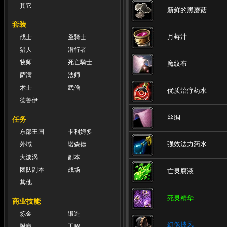
其它
新鲜的黑蘑菇
套装
月莓汁
战士
圣骑士
猎人
潜行者
牧师
死亡騎士
魔纹布
萨满
法师
术士
武僧
优质治疗药水
德鲁伊
丝绸
任务
东部王国
卡利姆多
强效法力药水
外域
诺森德
大漩涡
副本
团队副本
战场
亡灵腐液
其他
死灵精华
商业技能
炼金
锻造
幻像披风
附魔
工程