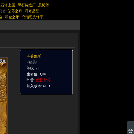
黑石塔上层
黑石铸造厂
悬槌堡
要塞:
坠落之月
霜寒晶壁
会
沃金之矛
乌瑞恩先锋军
泽菲鲁斯
标点
标点
标点
标点
标点
标点
标点
标点
标点
<精英>
等级: 25
生命值: 3,940
阵营:
联盟
部落
加入版本: 4.0.3