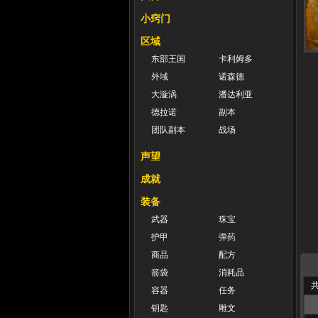
小窍门
区域
东部王国
卡利姆多
外域
诺森德
大漩涡
潘达利亚
德拉诺
副本
团队副本
战场
声望
成就
装备
武器
珠宝
护甲
弹药
商品
配方
箭袋
消耗品
共
容器
任务
钥匙
雕文