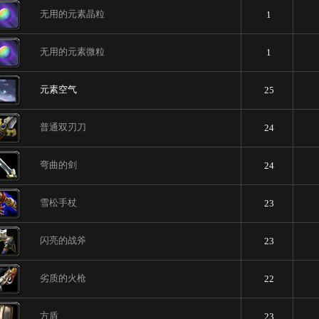
无用的元素晶粒
1
无用的元素微粒
1
元素空气
25
普通双刃刀
24
弯曲的剑
24
雪松手杖
23
闪亮的战斧
23
劣质的火枪
22
方盾
23