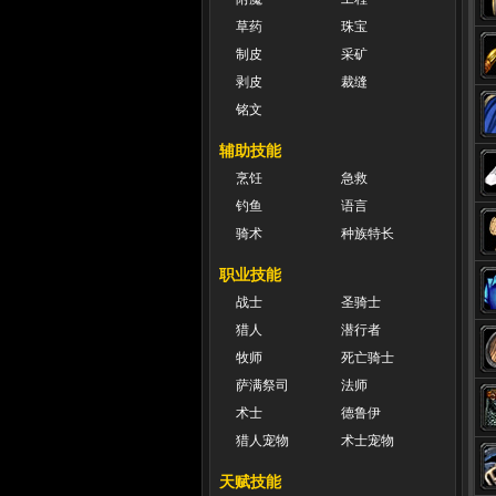
草药
珠宝
制皮
采矿
剥皮
裁缝
铭文
辅助技能
烹饪
急救
钓鱼
语言
骑术
种族特长
职业技能
战士
圣骑士
猎人
潜行者
牧师
死亡骑士
萨满祭司
法师
术士
德鲁伊
猎人宠物
术士宠物
天赋技能