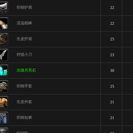
织锦护肩
22
流寇棍棒
22
生皮护肩
25
狩猎小刀
23
次级月亮石
30
织锦手套
25
生皮外套
21
织锦短裤
21