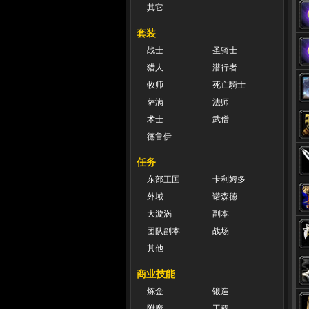
其它
套装
战士
圣骑士
猎人
潜行者
牧师
死亡騎士
萨满
法师
术士
武僧
德鲁伊
任务
东部王国
卡利姆多
外域
诺森德
大漩涡
副本
团队副本
战场
其他
商业技能
炼金
锻造
附魔
工程