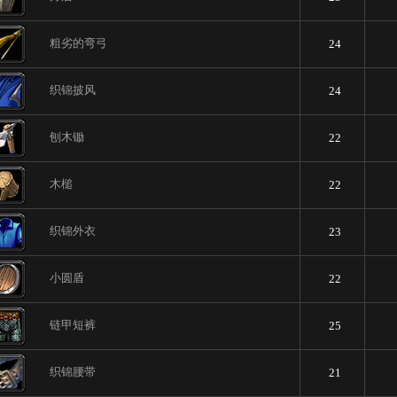
粗劣的弯弓
24
织锦披风
24
刨木锄
22
木槌
22
织锦外衣
23
小圆盾
22
链甲短裤
25
织锦腰带
21