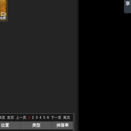
地图
地图
地图
地图
地图
地图
地图
地图
地图
6页
首页
上一页
1
2
3
4
5
6
下一页
尾页
位置
类型
掉落率