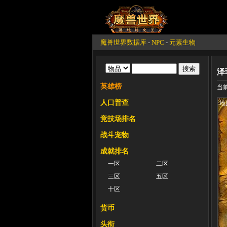
魔兽世界数据库
-
NPC
-
元素生物
泽
英雄榜
当前
人口普查
地
竞技场排名
战斗宠物
成就排名
一区
二区
三区
五区
十区
货币
头衔