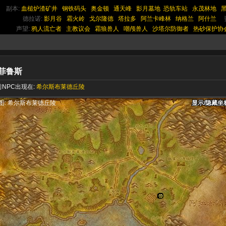
副本:
血槌炉渣矿井
钢铁码头
奥金顿
通天峰
影月墓地
恐轨车站
永茂林地
德拉诺:
影月谷
霜火岭
戈尔隆德
塔拉多
阿兰卡峰林
纳格兰
阿什兰
声望:
鸦人流亡者
主教议会
霜狼兽人
嘲颅兽人
沙塔尔防御者
热砂保护协
菲鲁斯
NPC出现在:
希尔斯布莱德丘陵
显示/隐藏坐
显示/隐藏坐
显示/隐藏坐
图: 希尔斯布莱德丘陵
显示/隐藏坐
显示/隐藏坐
显示/隐藏坐
显示/隐藏坐
显示/隐藏坐
显示/隐藏坐