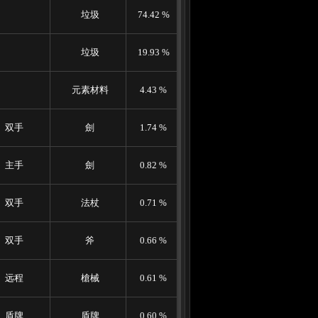
垃圾
74.42 %
垃圾
19.93 %
元素材料
4.43 %
双手
劍
1.74 %
主手
劍
0.82 %
双手
法杖
0.71 %
双手
斧
0.66 %
远程
槍械
0.61 %
盾牌
盾牌
0.60 %