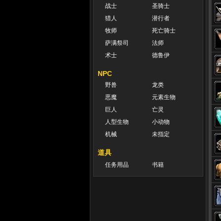
战士
圣骑士
猎人
潜行者
牧师
死亡骑士
萨满祭司
法师
术士
德鲁伊
NPC
野兽
龙类
恶魔
元素生物
巨人
亡灵
人型生物
小动物
机械
未指定
道具
任务用品
书籍