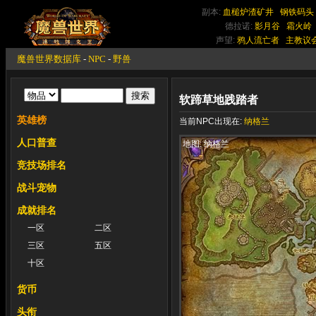
副本:
血槌炉渣矿井
钢铁码头
德拉诺:
影月谷
霜火岭
声望:
鸦人流亡者
主教议
魔兽世界数据库
-
NPC
-
野兽
软蹄草地践踏者
英雄榜
当前NPC出现在:
纳格兰
人口普查
地图: 纳格兰
竞技场排名
战斗宠物
成就排名
一区
二区
三区
五区
十区
货币
头衔