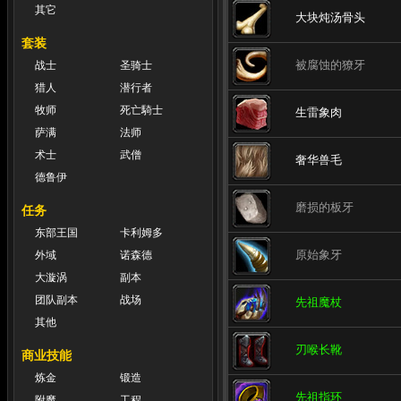
其它
大块炖汤骨头
套装
被腐蚀的獠牙
战士
圣骑士
猎人
潜行者
牧师
死亡騎士
生雷象肉
萨满
法师
术士
武僧
奢华兽毛
德鲁伊
磨损的板牙
任务
东部王国
卡利姆多
原始象牙
外域
诺森德
大漩涡
副本
团队副本
战场
先祖魔杖
其他
刃喉长靴
商业技能
炼金
锻造
先祖指环
附魔
工程