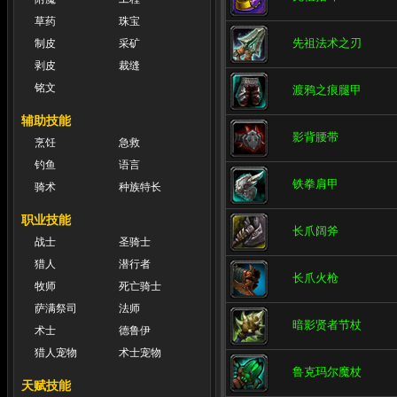
草药
珠宝
先祖法术之刃
制皮
采矿
剥皮
裁缝
铭文
渡鸦之痕腿甲
辅助技能
影背腰带
烹饪
急救
钓鱼
语言
铁拳肩甲
骑术
种族特长
职业技能
长爪阔斧
战士
圣骑士
猎人
潜行者
长爪火枪
牧师
死亡骑士
萨满祭司
法师
暗影贤者节杖
术士
德鲁伊
猎人宠物
术士宠物
鲁克玛尔魔杖
天赋技能