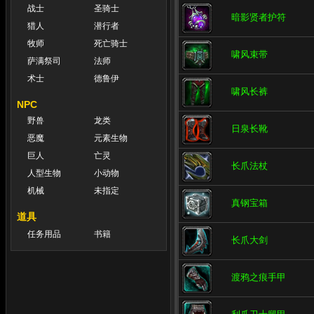
战士
圣骑士
暗影贤者护符
猎人
潜行者
牧师
死亡骑士
啸风束带
萨满祭司
法师
术士
德鲁伊
啸风长裤
NPC
野兽
龙类
日泉长靴
恶魔
元素生物
巨人
亡灵
长爪法杖
人型生物
小动物
机械
未指定
真钢宝箱
道具
任务用品
书籍
长爪大剑
渡鸦之痕手甲