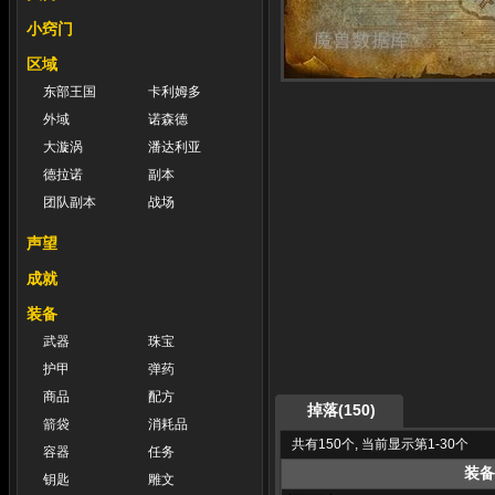
小窍门
区域
东部王国
卡利姆多
外域
诺森德
大漩涡
潘达利亚
德拉诺
副本
团队副本
战场
声望
成就
装备
武器
珠宝
护甲
弹药
商品
配方
掉落(150)
箭袋
消耗品
共有150个, 当前显示第1-30个
容器
任务
装备
钥匙
雕文