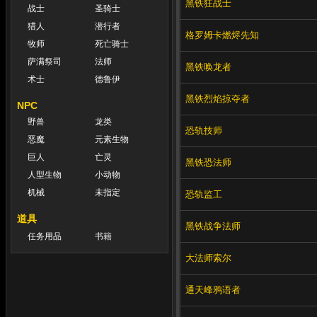
黑铁狂战士
战士
圣骑士
猎人
潜行者
格罗姆卡燃烬先知
牧师
死亡骑士
萨满祭司
法师
黑铁唤龙者
术士
德鲁伊
黑铁烈焰掠夺者
NPC
野兽
龙类
恐轨技师
恶魔
元素生物
巨人
亡灵
黑铁恐法师
人型生物
小动物
机械
未指定
恐轨监工
道具
黑铁战争法师
任务用品
书籍
大法师索尔
通天峰鸦语者