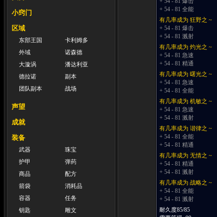
+ 54 - 81 爆击
+ 54 - 81 全能
小窍门
有几率成为 狂野之 ~
区域
+ 54 - 81 爆击
+ 54 - 81 溅射
东部王国
卡利姆多
有几率成为 灼光之 ~
外域
诺森德
+ 54 - 81 急速
+ 54 - 81 精通
大漩涡
潘达利亚
有几率成为 曙光之 ~
德拉诺
副本
+ 54 - 81 急速
团队副本
战场
+ 54 - 81 全能
有几率成为 机敏之 ~
声望
+ 54 - 81 急速
+ 54 - 81 溅射
成就
有几率成为 谐律之 ~
+ 54 - 81 全能
装备
+ 54 - 81 精通
武器
珠宝
有几率成为 无情之 ~
护甲
弹药
+ 54 - 81 精通
+ 54 - 81 溅射
商品
配方
有几率成为 战略之 ~
箭袋
消耗品
+ 54 - 81 全能
容器
任务
+ 54 - 81 溅射
耐久度85/85
钥匙
雕文