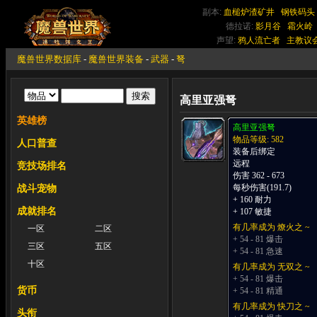
副本:
血槌炉渣矿井
钢铁码头
德拉诺:
影月谷
霜火岭
声望:
鸦人流亡者
主教议
魔兽世界数据库
-
魔兽世界装备
-
武器
-
弩
高里亚强弩
英雄榜
高里亚强弩
物品等级: 582
人口普查
装备后绑定
远程
竞技场排名
伤害 362 - 673
每秒伤害(191.7)
战斗宠物
+ 160 耐力
成就排名
+ 107 敏捷
有几率成为 燎火之 ~
一区
二区
+ 54 - 81 爆击
三区
五区
+ 54 - 81 急速
十区
有几率成为 无双之 ~
+ 54 - 81 爆击
货币
+ 54 - 81 精通
有几率成为 快刀之 ~
头衔