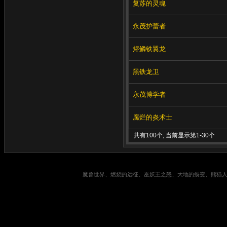
复苏的灵魂
永茂护蕾者
烬鳞铁翼龙
黑铁龙卫
永茂博学者
腐烂的炎术士
共有100个, 当前显示第1-30个
魔兽世界、燃烧的远征、巫妖王之怒、大地的裂变、熊猫