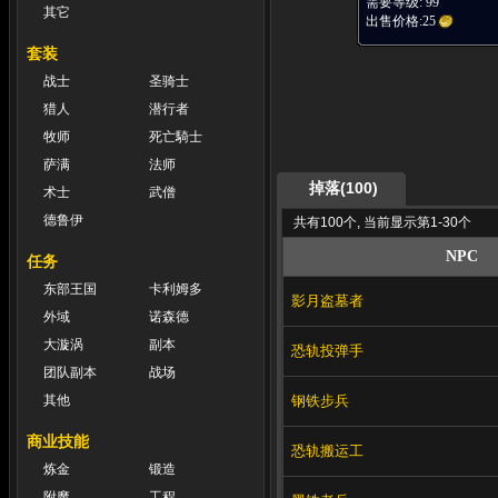
需要等级: 99
其它
出售价格:
25
套装
战士
圣骑士
猎人
潜行者
牧师
死亡騎士
萨满
法师
掉落(100)
术士
武僧
德鲁伊
共有100个, 当前显示第1-30个
NPC
任务
东部王国
卡利姆多
影月盗墓者
外域
诺森德
大漩涡
副本
恐轨投弹手
团队副本
战场
钢铁步兵
其他
商业技能
恐轨搬运工
炼金
锻造
附魔
工程