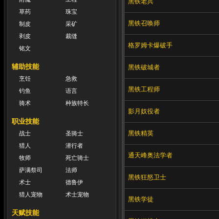
黑铁老兵
草药
珠宝
黑铁召唤师
制皮
采矿
剥皮
裁缝
格罗姆卡爆破手
铭文
辅助技能
黑铁破城者
烹饪
急救
黑铁工程师
钓鱼
语言
骑术
种族特长
影月奴役者
职业技能
黑铁精英
战士
圣骑士
猎人
潜行者
通天峰奥法学者
牧师
死亡骑士
萨满祭司
法师
黑铁狂怒卫士
术士
德鲁伊
猎人宠物
术士宠物
黑铁学徒
天赋技能