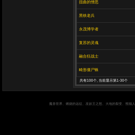
扭曲的憎恶
黑铁老兵
永茂博学者
复苏的灵魂
融合狂战士
畸形僵尸蛛
共有100个, 当前显示第1-30个
魔兽世界、燃烧的远征、巫妖王之怒、大地的裂变、熊猫