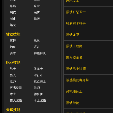
恐轨监工
草药
珠宝
黑铁狂怒卫士
制皮
采矿
剥皮
裁缝
格罗姆卡枪手
铭文
辅助技能
黑铁龙卫
烹饪
急救
黑铁工程师
钓鱼
语言
骑术
种族特长
影月盗墓者
职业技能
黑铁战争法师
战士
圣骑士
猎人
潜行者
被感染的毒牙蛛
牧师
死亡骑士
萨满祭司
法师
恐轨搬运工
术士
德鲁伊
猎人宠物
术士宠物
黑铁学徒
天赋技能