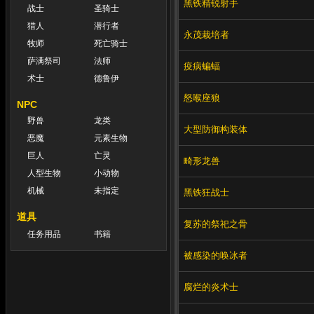
黑铁精锐射手
战士
圣骑士
猎人
潜行者
永茂栽培者
牧师
死亡骑士
萨满祭司
法师
疫病蝙蝠
术士
德鲁伊
怒喉座狼
NPC
野兽
龙类
大型防御构装体
恶魔
元素生物
巨人
亡灵
畸形龙兽
人型生物
小动物
机械
未指定
黑铁狂战士
道具
复苏的祭祀之骨
任务用品
书籍
被感染的唤冰者
腐烂的炎术士