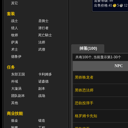
需要等级: 99
其它
出售价格:
41
5
12
套装
战士
圣骑士
猎人
潜行者
牧师
死亡騎士
萨满
法师
掉落(100)
术士
武僧
德鲁伊
共有100个, 当前显示第1-30个
NPC
任务
东部王国
卡利姆多
黑铁唤龙者
外域
诺森德
大漩涡
副本
黑铁恐法师
团队副本
战场
恐轨投弹手
其他
商业技能
格罗姆卡先知
炼金
锻造
附魔
工程