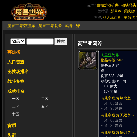
副本:
血槌炉渣矿井
钢铁码头
德拉诺:
影月谷
霜火岭
声望:
鸦人流亡者
主教议
魔兽世界数据库
-
魔兽世界装备
-
武器
-
斧
高里亚阔斧
英雄榜
高里亚阔斧
物品等级: 582
人口普查
装备后绑定
双手
竞技场排名
伤害 537 - 806
每秒伤害(191.9)
战斗宠物
+ 160 耐力
成就排名
+ 107 力量
有几率成为 燎火之 ~
一区
二区
+ 54 - 81 爆击
三区
五区
+ 54 - 81 急速
十区
有几率成为 无双之 ~
+ 54 - 81 爆击
货币
+ 54 - 81 精通
有几率成为 快刀之 ~
头衔