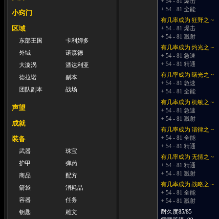
+ 54 - 81 爆击
+ 54 - 81 全能
小窍门
有几率成为 狂野之 ~
区域
+ 54 - 81 爆击
+ 54 - 81 溅射
东部王国
卡利姆多
有几率成为 灼光之 ~
外域
诺森德
+ 54 - 81 急速
+ 54 - 81 精通
大漩涡
潘达利亚
有几率成为 曙光之 ~
德拉诺
副本
+ 54 - 81 急速
团队副本
战场
+ 54 - 81 全能
有几率成为 机敏之 ~
声望
+ 54 - 81 急速
+ 54 - 81 溅射
成就
有几率成为 谐律之 ~
+ 54 - 81 全能
装备
+ 54 - 81 精通
武器
珠宝
有几率成为 无情之 ~
护甲
弹药
+ 54 - 81 精通
+ 54 - 81 溅射
商品
配方
有几率成为 战略之 ~
箭袋
消耗品
+ 54 - 81 全能
容器
任务
+ 54 - 81 溅射
耐久度85/85
钥匙
雕文