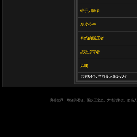
碎手刃舞者
厚皮公牛
暴怒的碾压者
战歌掠夺者
风鹏
共有64个, 当前显示第1-30个
魔兽世界、燃烧的远征、巫妖王之怒、大地的裂变、熊猫