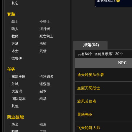
出售价格:
18
其它
套装
战士
圣骑士
猎人
潜行者
牧师
死亡騎士
萨满
法师
掉落(64)
术士
武僧
共有64个, 当前显示第1-30个
德鲁伊
NPC
任务
通天峰奥法学者
东部王国
卡利姆多
外域
诺森德
血腥刀羽战士
大漩涡
副本
团队副本
战场
旋风苦修者
其他
晨曦先驱
商业技能
炼金
锻造
飞天轮舞大师
附魔
工程