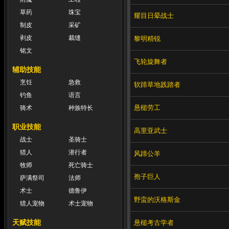
草药
珠宝
耀目日晕战士
制皮
采矿
剥皮
裁缝
黎明精锐
铭文
飞轮旋舞者
辅助技能
烹饪
急救
软蹄草地践踏者
钓鱼
语言
悬槌劳工
骑术
种族特长
职业技能
高里亚武士
战士
圣骑士
猎人
潜行者
风蹄公羊
牧师
死亡骑士
孢子巨人
萨满祭司
法师
术士
德鲁伊
野蛮的沃格斯金
猎人宠物
术士宠物
天赋技能
悬槌考古学者