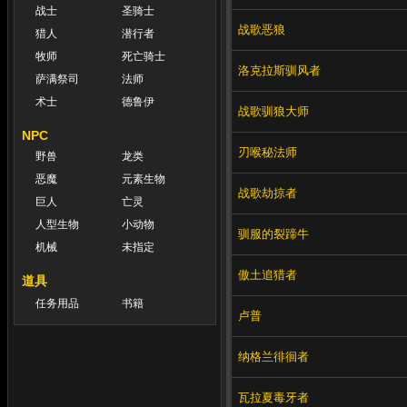
战士
圣骑士
战歌恶狼
猎人
潜行者
牧师
死亡骑士
洛克拉斯驯风者
萨满祭司
法师
术士
德鲁伊
战歌驯狼大师
NPC
刃喉秘法师
野兽
龙类
恶魔
元素生物
战歌劫掠者
巨人
亡灵
人型生物
小动物
驯服的裂蹄牛
机械
未指定
傲土追猎者
道具
任务用品
书籍
卢普
纳格兰徘徊者
瓦拉夏毒牙者