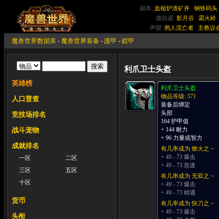
副本:
血槌炉渣矿井
钢铁码头
德拉诺:
影月谷
霜火岭
声望:
鸦人流亡者
主教议
魔兽世界数据库
-
魔兽世界装备
-
護甲
-
鎧甲
利爪卫士头盔
英雄榜
利爪卫士头盔
物品等级: 571
人口普查
装备后绑定
头部
竞技场排名
164 护甲值
+ 144 耐力
战斗宠物
+ 96 力量或智力
成就排名
有几率成为 燎火之 ~
+ 49 - 73 爆击
一区
二区
+ 49 - 73 急速
三区
五区
有几率成为 无双之 ~
十区
+ 49 - 73 爆击
+ 49 - 73 精通
货币
有几率成为 快刀之 ~
+ 49 - 73 爆击
头衔