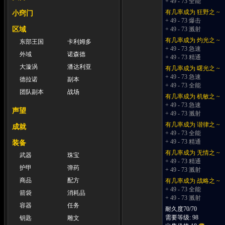
+ 49 - 73 全能
有几率成为 狂野之 ~
小窍门
+ 49 - 73 爆击
区域
+ 49 - 73 溅射
有几率成为 灼光之 ~
东部王国
卡利姆多
+ 49 - 73 急速
外域
诺森德
+ 49 - 73 精通
大漩涡
潘达利亚
有几率成为 曙光之 ~
+ 49 - 73 急速
德拉诺
副本
+ 49 - 73 全能
团队副本
战场
有几率成为 机敏之 ~
+ 49 - 73 急速
声望
+ 49 - 73 溅射
有几率成为 谐律之 ~
成就
+ 49 - 73 全能
+ 49 - 73 精通
装备
有几率成为 无情之 ~
武器
珠宝
+ 49 - 73 精通
护甲
弹药
+ 49 - 73 溅射
商品
配方
有几率成为 战略之 ~
+ 49 - 73 全能
箭袋
消耗品
+ 49 - 73 溅射
容器
任务
耐久度70/70
需要等级: 98
钥匙
雕文