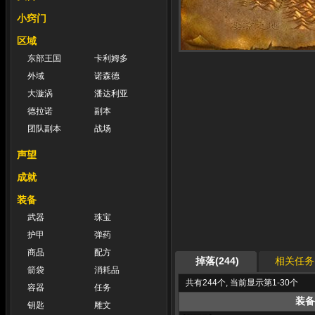
小窍门
区域
东部王国
卡利姆多
外域
诺森德
大漩涡
潘达利亚
德拉诺
副本
团队副本
战场
声望
成就
装备
武器
珠宝
护甲
弹药
商品
配方
掉落(244)
相关任务(
箭袋
消耗品
共有244个, 当前显示第1-30个
容器
任务
装备
钥匙
雕文