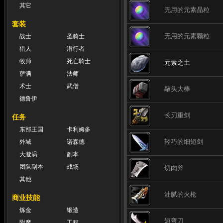
其它
无用的元素晶粒
套装
无用的元素颗粒
战士
圣骑士
猎人
潜行者
牧师
死亡騎士
元素之土
萨满
法师
术士
武僧
敲头大棒
德鲁伊
长刃重剑
任务
东部王国
卡利姆多
轻巧的细短剑
外域
诺森德
大漩涡
副本
团队副本
战场
切肉斧
其他
油腻的火枪
商业技能
炼金
锻造
短弯刀
附魔
工程