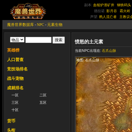
副本:
血槌炉渣矿井
钢铁码头
德拉诺:
影月谷
霜火岭
声望:
鸦人流亡者
主教议
魔兽世界数据库
-
NPC
-
元素生物
愤怒的土元素
英雄榜
当前NPC出现在:
石爪山脉
人口普查
地图: 石爪山脉
竞技场排名
战斗宠物
成就排名
一区
二区
三区
五区
十区
货币
头衔