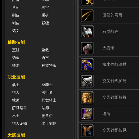
草药
珠宝
僵硬的弯弓
制皮
采矿
剥皮
裁缝
铭文
石质战斧
辅助技能
大石锤
烹饪
急救
钓鱼
语言
橡木作战法杖
骑术
种族特长
职业技能
交叉针织护肩
战士
圣骑士
猎人
潜行者
交叉针织短裤
牧师
死亡骑士
萨满祭司
法师
塔盾
术士
德鲁伊
猎人宠物
术士宠物
交叉针织披风
天赋技能