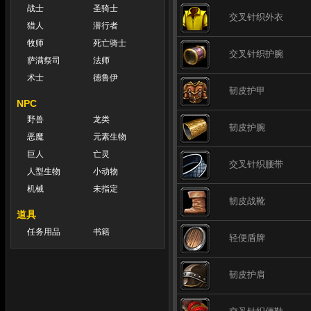
战士
圣骑士
交叉针织外衣
猎人
潜行者
牧师
死亡骑士
交叉针织护腕
萨满祭司
法师
术士
德鲁伊
韧皮护甲
NPC
野兽
龙类
韧皮护腕
恶魔
元素生物
巨人
亡灵
交叉针织腰带
人型生物
小动物
机械
未指定
韧皮战靴
道具
任务用品
书籍
轻便盾牌
韧皮护肩