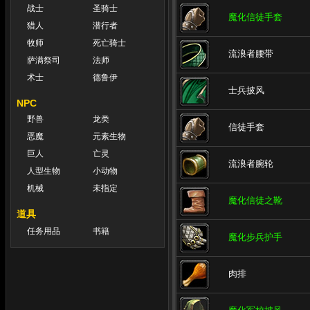
战士
圣骑士
魔化信徒手套
猎人
潜行者
牧师
死亡骑士
流浪者腰带
萨满祭司
法师
术士
德鲁伊
士兵披风
NPC
野兽
龙类
信徒手套
恶魔
元素生物
巨人
亡灵
流浪者腕轮
人型生物
小动物
机械
未指定
魔化信徒之靴
道具
任务用品
书籍
魔化步兵护手
肉排