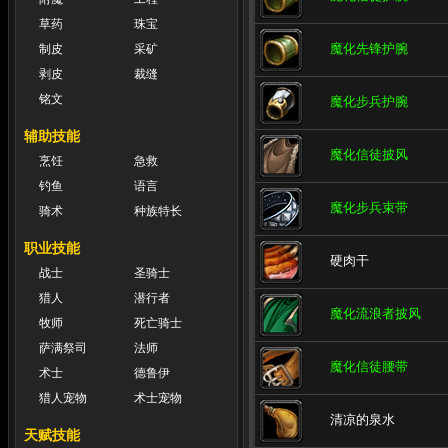
草药
珠宝
魔化先锋护腕
制皮
采矿
剥皮
裁缝
铭文
魔化步兵护腕
辅助技能
魔化信徒披风
烹饪
急救
钓鱼
语言
魔化步兵束带
骑术
种族特长
职业技能
硬肉干
战士
圣骑士
猎人
潜行者
魔化流浪者披风
牧师
死亡骑士
萨满祭司
法师
魔化信徒腰带
术士
德鲁伊
猎人宠物
术士宠物
清凉的泉水
天赋技能