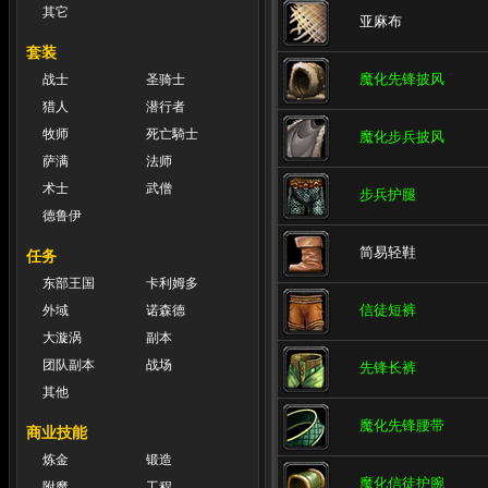
其它
亚麻布
套装
魔化先锋披风
战士
圣骑士
猎人
潜行者
牧师
死亡騎士
魔化步兵披风
萨满
法师
术士
武僧
步兵护腿
德鲁伊
简易轻鞋
任务
东部王国
卡利姆多
信徒短裤
外域
诺森德
大漩涡
副本
团队副本
战场
先锋长裤
其他
魔化先锋腰带
商业技能
炼金
锻造
魔化信徒护腕
附魔
工程