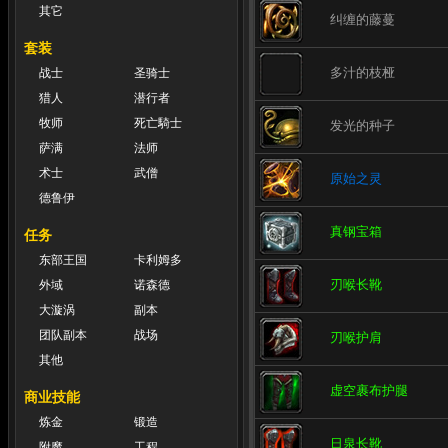
其它
纠缠的藤蔓
套装
多汁的枝桠
战士
圣骑士
猎人
潜行者
牧师
死亡騎士
发光的种子
萨满
法师
术士
武僧
原始之灵
德鲁伊
真钢宝箱
任务
东部王国
卡利姆多
刃喉长靴
外域
诺森德
大漩涡
副本
团队副本
战场
刃喉护肩
其他
虚空裹布护腿
商业技能
炼金
锻造
日泉长靴
附魔
工程