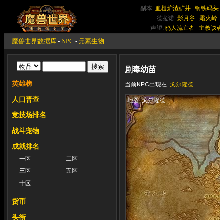
副本:
血槌炉渣矿井
钢铁码头
德拉诺:
影月谷
霜火岭
声望:
鸦人流亡者
主教议
魔兽世界数据库
-
NPC
-
元素生物
剧毒幼苗
英雄榜
当前NPC出现在:
戈尔隆德
人口普查
地图: 戈尔隆德
竞技场排名
战斗宠物
成就排名
一区
二区
三区
五区
十区
货币
头衔