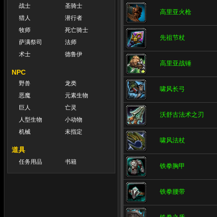
战士
圣骑士
高里亚火枪
猎人
潜行者
牧师
死亡骑士
先祖节杖
萨满祭司
法师
术士
德鲁伊
高里亚战锤
NPC
野兽
龙类
啸风长弓
恶魔
元素生物
巨人
亡灵
沃舒古法术之刃
人型生物
小动物
机械
未指定
啸风法杖
道具
任务用品
书籍
铁拳胸甲
铁拳腰带