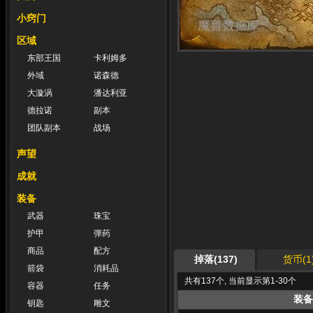
小窍门
区域
东部王国
卡利姆多
外域
诺森德
大漩涡
潘达利亚
德拉诺
副本
团队副本
战场
声望
成就
装备
武器
珠宝
护甲
弹药
商品
配方
掉落(137)
货币(1
箭袋
消耗品
共有137个, 当前显示第1-30个
容器
任务
装备
钥匙
雕文