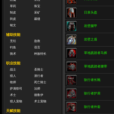
草药
珠宝
日泉头盔
制皮
采矿
剥皮
裁缝
铭文
岩壁腿甲
辅助技能
岩壁之盾
烹饪
急救
钓鱼
语言
草地践踏者马裤
骑术
种族特长
职业技能
草地践踏者腰带
战士
圣骑士
猎人
潜行者
驮行者长靴
牧师
死亡骑士
萨满祭司
法师
驮行者护肩
术士
德鲁伊
猎人宠物
术士宠物
驮行者外套
天赋技能