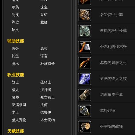
草药
珠宝
染尘锁甲手套
制皮
采矿
剥皮
裁缝
铭文
破损的板甲长裤
辅助技能
不锋利的伐木斧
烹饪
急救
钓鱼
语言
诺格的屈服之弓
骑术
种族特长
职业技能
罗波的牧人之杖
战士
圣骑士
猎人
潜行者
戈隆布质手套
牧师
死亡骑士
萨满祭司
法师
残柄钉锤
术士
德鲁伊
猎人宠物
术士宠物
不平衡的战锤
天赋技能