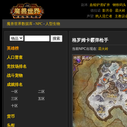
副本:
血槌炉渣矿井
钢铁码头
德拉诺:
影月谷
霜火岭
声望:
鸦人流亡者
主教议
魔兽世界数据库
-
NPC
-
人型生物
格罗姆卡霰弹枪手
英雄榜
当前NPC出现在:
霜火岭
人口普查
地图: 霜火岭
竞技场排名
战斗宠物
成就排名
一区
二区
三区
五区
十区
货币
头衔