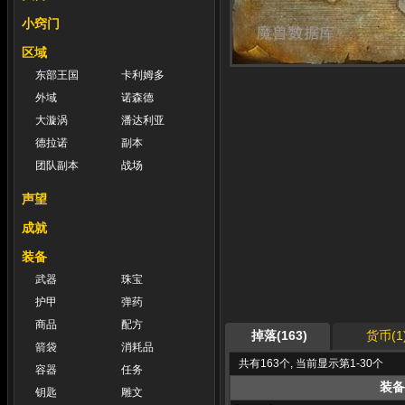
小窍门
区域
东部王国
卡利姆多
外域
诺森德
大漩涡
潘达利亚
德拉诺
副本
团队副本
战场
声望
成就
装备
武器
珠宝
护甲
弹药
商品
配方
掉落(163)
货币(1
箭袋
消耗品
共有163个, 当前显示第1-30个
容器
任务
装备
钥匙
雕文