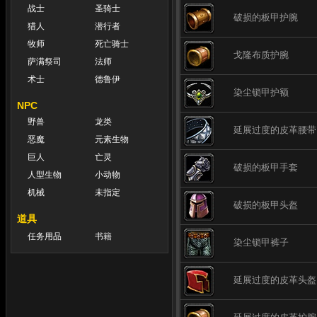
战士
圣骑士
破损的板甲护腕
猎人
潜行者
牧师
死亡骑士
戈隆布质护腕
萨满祭司
法师
术士
德鲁伊
染尘锁甲护额
NPC
野兽
龙类
延展过度的皮革腰带
恶魔
元素生物
巨人
亡灵
破损的板甲手套
人型生物
小动物
机械
未指定
破损的板甲头盔
道具
任务用品
书籍
染尘锁甲裤子
延展过度的皮革头盔