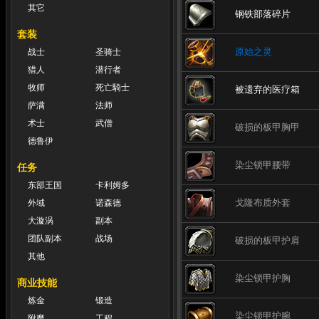
其它
钢铁部落碎片
套装
原始之灵
战士
圣骑士
猎人
潜行者
牧师
死亡騎士
被遗弃的医疗箱
萨满
法师
术士
武僧
破损的板甲胸甲
德鲁伊
染尘锁甲腰带
任务
东部王国
卡利姆多
戈隆布质外套
外域
诺森德
大漩涡
副本
团队副本
战场
破损的板甲护肩
其他
染尘锁甲护胸
商业技能
炼金
锻造
染尘锁甲护腕
附魔
工程