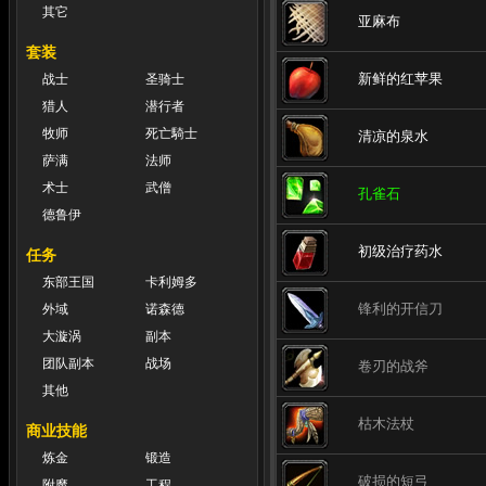
其它
亚麻布
套装
新鲜的红苹果
战士
圣骑士
猎人
潜行者
牧师
死亡騎士
清凉的泉水
萨满
法师
术士
武僧
孔雀石
德鲁伊
初级治疗药水
任务
东部王国
卡利姆多
锋利的开信刀
外域
诺森德
大漩涡
副本
团队副本
战场
卷刃的战斧
其他
枯木法杖
商业技能
炼金
锻造
破损的短弓
附魔
工程