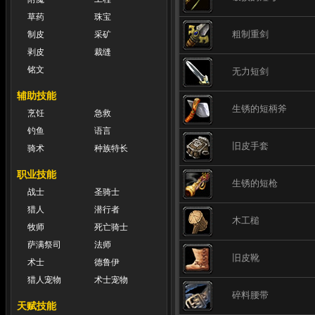
草药
珠宝
粗制重剑
制皮
采矿
剥皮
裁缝
铭文
无力短剑
辅助技能
生锈的短柄斧
烹饪
急救
钓鱼
语言
旧皮手套
骑术
种族特长
职业技能
生锈的短枪
战士
圣骑士
猎人
潜行者
木工槌
牧师
死亡骑士
萨满祭司
法师
旧皮靴
术士
德鲁伊
猎人宠物
术士宠物
碎料腰带
天赋技能