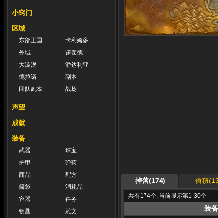
小窍门
区域
东部王国
卡利姆多
外域
诺森德
大漩涡
潘达利亚
德拉诺
副本
团队副本
战场
声望
成就
装备
武器
珠宝
护甲
弹药
商品
配方
掉落(174)
偷窃(13
箭袋
消耗品
共有174个, 当前显示第1-30个
容器
任务
装备
钥匙
雕文