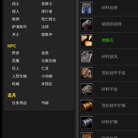
战士
圣骑士
碎料短裤
猎人
潜行者
牧师
死亡骑士
破损的战锤
萨满祭司
法师
术士
德鲁伊
虎眼石
NPC
野兽
龙类
碎料披风
恶魔
元素生物
巨人
亡灵
宽松链甲手套
人型生物
小动物
机械
未指定
碎料手套
道具
任务用品
书籍
宽松链甲护腕
碎料护腕