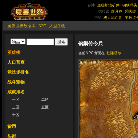
副本:
血槌炉渣矿井
钢铁码头
德拉诺:
影月谷
霜火岭
声望:
鸦人流亡者
主教议
魔兽世界数据库
-
NPC
-
人型生物
钢鬃传令兵
英雄榜
当前NPC出现在:
杜隆塔尔
人口普查
地图: 杜隆塔尔
竞技场排名
战斗宠物
成就排名
一区
二区
三区
五区
十区
货币
头衔