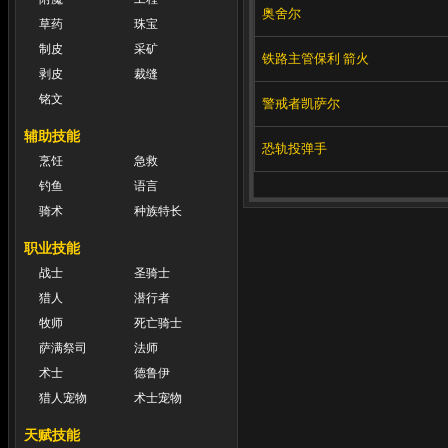
奥舍尔
草药
珠宝
制皮
采矿
铁路主管保利 箭火
剥皮
裁缝
铭文
警戒者凯萨尔
辅助技能
恐轨投弹手
烹饪
急救
钓鱼
语言
骑术
种族特长
职业技能
战士
圣骑士
猎人
潜行者
牧师
死亡骑士
萨满祭司
法师
术士
德鲁伊
猎人宠物
术士宠物
天赋技能