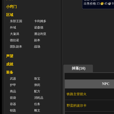
出售价格:
15
45
9
小窍门
区域
东部王国
卡利姆多
外域
诺森德
大漩涡
潘达利亚
德拉诺
副本
团队副本
战场
声望
成就
掉落(16)
装备
武器
珠宝
NPC
护甲
弹药
商品
配方
铁路主管箭火
箭袋
消耗品
容器
任务
野蛮的波尔卡
钥匙
雕文