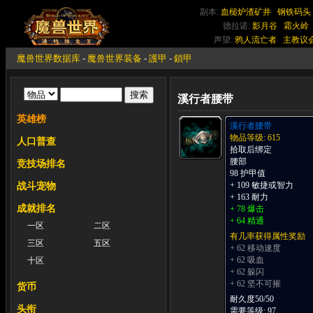
副本:
血槌炉渣矿井
钢铁码头
德拉诺:
影月谷
霜火岭
声望:
鸦人流亡者
主教议
魔兽世界数据库
-
魔兽世界装备
-
護甲
-
鎖甲
溪行者腰带
英雄榜
溪行者腰带
物品等级: 615
人口普查
拾取后绑定
腰部
竞技场排名
98 护甲值
+ 109 敏捷或智力
战斗宠物
+ 163 耐力
成就排名
+ 78 爆击
+ 64 精通
一区
二区
有几率获得属性奖励
三区
五区
+ 62 移动速度
+ 62 吸血
十区
+ 62 躲闪
+ 62 坚不可摧
货币
耐久度50/50
头衔
需要等级: 97