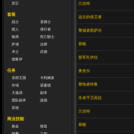
兰吉特
其它
套装
远古的保卫者
战士
圣骑士
猎人
潜行者
警戒者凯萨尔
牧师
死亡騎士
骨喉
萨满
法师
术士
武僧
督军扎伊拉
德鲁伊
任务
奥舍尔
东部王国
卡利姆多
塑地者特鲁
外域
诺森德
大漩涡
副本
生命守卫高拉
团队副本
战场
其他
兰吉特
商业技能
骨喉
炼金
锻造
附魔
工程