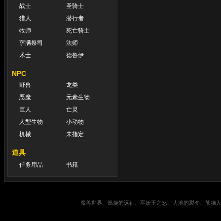
战士
圣骑士
猎人
潜行者
牧师
死亡骑士
萨满祭司
法师
术士
德鲁伊
NPC
野兽
龙类
恶魔
元素生物
巨人
亡灵
人型生物
小动物
机械
未指定
道具
任务用品
书籍
魔兽世界、燃烧的远征、巫妖王之怒、大地的裂变、熊猫