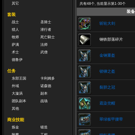
其它
共有48个, 当前显示第1-30个
装备
套装
战士
圣骑士
斩轮大剑
猎人
潜行者
牧师
死亡騎士
钢铁部落碎片
萨满
法师
术士
武僧
金钢重盔
德鲁伊
任务
锁铆之盔
东部王国
卡利姆多
外域
诺森德
裂胆之冠
大漩涡
副本
团队副本
战场
霜染兜帽
其他
翠绿板甲腰带
商业技能
炼金
锻造
附魔
工程