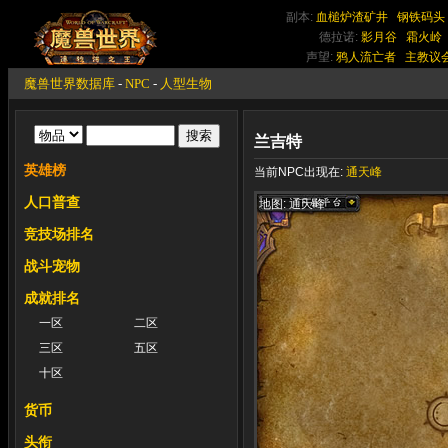
副本:
血槌炉渣矿井
钢铁码头
德拉诺:
影月谷
霜火岭
声望:
鸦人流亡者
主教议
魔兽世界数据库
-
NPC
-
人型生物
兰吉特
英雄榜
当前NPC出现在:
通天峰
人口普查
地图: 通天峰
竞技场排名
战斗宠物
成就排名
一区
二区
三区
五区
十区
货币
头衔