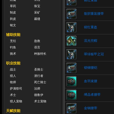
猩红束腰
草药
珠宝
制皮
采矿
裂胆重装腰带
剥皮
裁缝
铭文
猩红重盔
辅助技能
流光兜帽
烹饪
急救
钓鱼
语言
骑术
种族特长
翠绿板甲之冠
职业技能
锁铆腰铠
战士
圣骑士
猎人
潜行者
血羽束腰
牧师
死亡骑士
萨满祭司
法师
缚晶者腰带
术士
德鲁伊
猎人宠物
术士宠物
金钢腰带
天赋技能