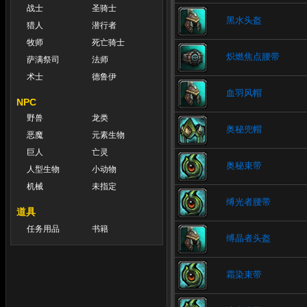
战士
圣骑士
黑水头盔
猎人
潜行者
牧师
死亡骑士
炽燃焦点腰带
萨满祭司
法师
术士
德鲁伊
血羽风帽
NPC
野兽
龙类
奥秘兜帽
恶魔
元素生物
巨人
亡灵
奥秘束带
人型生物
小动物
机械
未指定
缚光者腰带
道具
任务用品
书籍
缚晶者头盔
霜染束带