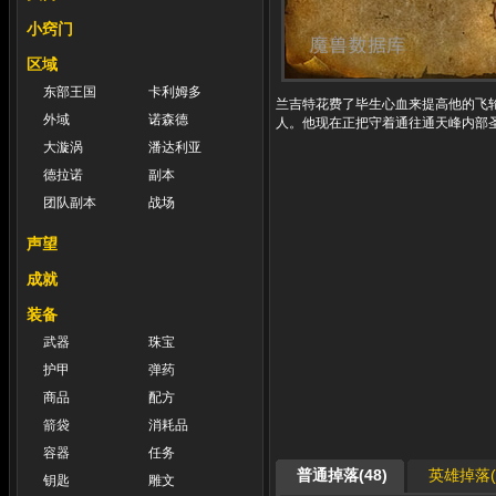
小窍门
区域
东部王国
卡利姆多
兰吉特花费了毕生心血来提高他的飞
外域
诺森德
人。他现在正把守着通往通天峰内部
大漩涡
潘达利亚
德拉诺
副本
团队副本
战场
声望
成就
装备
武器
珠宝
护甲
弹药
商品
配方
箭袋
消耗品
容器
任务
普通掉落(48)
英雄掉落(4
钥匙
雕文