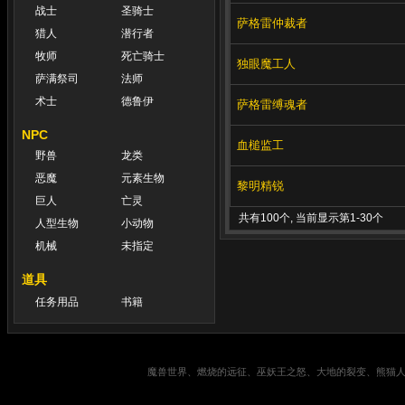
战士
圣骑士
萨格雷仲裁者
猎人
潜行者
牧师
死亡骑士
独眼魔工人
萨满祭司
法师
术士
德鲁伊
萨格雷缚魂者
NPC
血槌监工
野兽
龙类
恶魔
元素生物
黎明精锐
巨人
亡灵
共有100个, 当前显示第1-30个
人型生物
小动物
机械
未指定
道具
任务用品
书籍
魔兽世界、燃烧的远征、巫妖王之怒、大地的裂变、熊猫