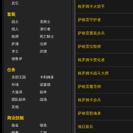
其它
格罗姆卡火箭手
套装
萨格雷守护者
战士
圣骑士
猎人
潜行者
萨格雷重装步兵
牧师
死亡騎士
萨满
法师
萨格雷仪祭师
术士
武僧
德鲁伊
格罗姆卡焚化者
任务
格罗姆卡战斗大师
东部王国
卡利姆多
外域
诺森德
萨格雷魔导师
大漩涡
副本
团队副本
战场
格罗姆卡步兵
其他
萨格雷慰魂者
商业技能
炼金
锻造
旭日新兵
附魔
工程