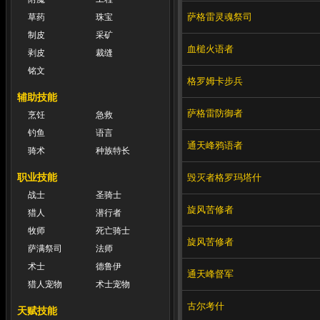
萨格雷灵魂祭司
草药
珠宝
制皮
采矿
血槌火语者
剥皮
裁缝
铭文
格罗姆卡步兵
辅助技能
萨格雷防御者
烹饪
急救
钓鱼
语言
通天峰鸦语者
骑术
种族特长
职业技能
毁灭者格罗玛塔什
战士
圣骑士
旋风苦修者
猎人
潜行者
牧师
死亡骑士
旋风苦修者
萨满祭司
法师
术士
德鲁伊
通天峰督军
猎人宠物
术士宠物
古尔考什
天赋技能