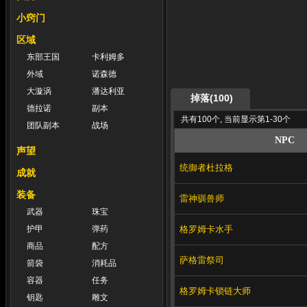
小窍门
区域
东部王国
卡利姆多
外域
诺森德
大漩涡
潘达利亚
掉落(100)
德拉诺
副本
共有100个, 当前显示第1-30个
团队副本
战场
NPC
声望
统御者杜拉格
成就
装备
雷神驯兽师
武器
珠宝
格罗姆卡水手
护甲
弹药
商品
配方
萨格雷祭司
箭袋
消耗品
容器
任务
格罗姆卡锁链大师
钥匙
雕文