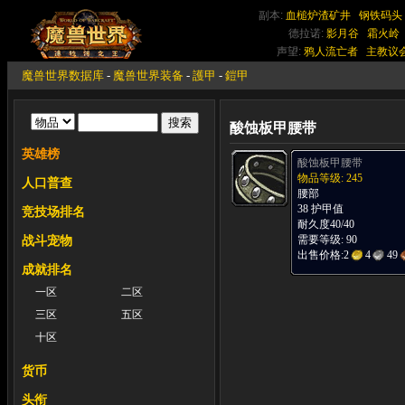
副本:
血槌炉渣矿井
钢铁码头
德拉诺:
影月谷
霜火岭
声望:
鸦人流亡者
主教议
魔兽世界数据库
-
魔兽世界装备
-
護甲
-
鎧甲
酸蚀板甲腰带
英雄榜
酸蚀板甲腰带
物品等级: 245
人口普查
腰部
38 护甲值
竞技场排名
耐久度40/40
需要等级: 90
战斗宠物
出售价格:
2
4
49
成就排名
一区
二区
三区
五区
十区
货币
头衔