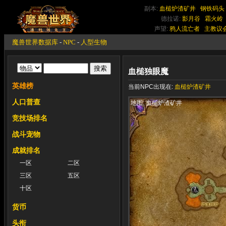
副本:
血槌炉渣矿井
钢铁码头
德拉诺:
影月谷
霜火岭
声望:
鸦人流亡者
主教议
魔兽世界数据库
-
NPC
-
人型生物
血槌独眼魔
英雄榜
当前NPC出现在:
血槌炉渣矿井
人口普查
地图: 血槌炉渣矿井
竞技场排名
战斗宠物
成就排名
一区
二区
三区
五区
十区
货币
头衔