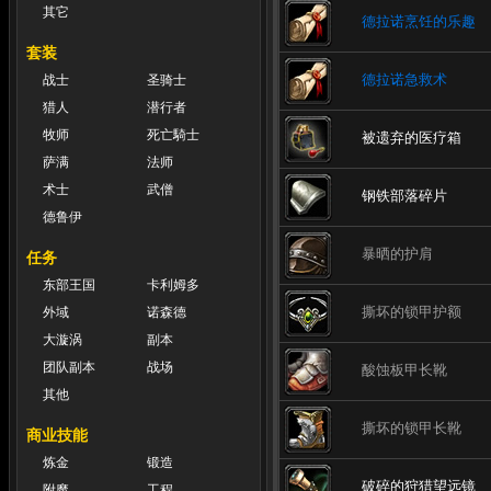
其它
德拉诺烹饪的乐趣
套装
德拉诺急救术
战士
圣骑士
猎人
潜行者
牧师
死亡騎士
被遗弃的医疗箱
萨满
法师
术士
武僧
钢铁部落碎片
德鲁伊
暴晒的护肩
任务
东部王国
卡利姆多
撕坏的锁甲护额
外域
诺森德
大漩涡
副本
团队副本
战场
酸蚀板甲长靴
其他
撕坏的锁甲长靴
商业技能
炼金
锻造
破碎的狩猎望远镜
附魔
工程