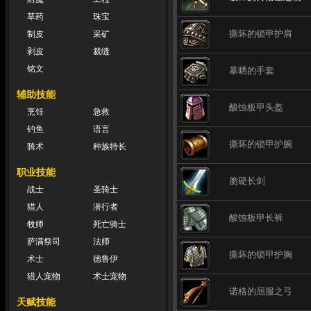
草药
珠宝
撕坏的锁甲护肩
制皮
采矿
剥皮
裁缝
铭文
暴晒的手套
辅助技能
酸蚀板甲头盔
烹饪
急救
钓鱼
语言
撕坏的锁甲护腕
骑术
种族特长
职业技能
脆硬长剑
战士
圣骑士
猎人
潜行者
酸蚀板甲长裤
牧师
死亡骑士
萨满祭司
法师
撕坏的锁甲护胸
术士
德鲁伊
猎人宠物
术士宠物
诺格的屈服之弓
天赋技能