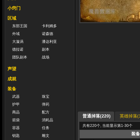
小窍门
区域
东部王国
卡利姆多
外域
诺森德
大漩涡
潘达利亚
德拉诺
副本
团队副本
战场
声望
成就
装备
武器
珠宝
护甲
弹药
商品
配方
普通掉落(220)
英雄掉落(1
箭袋
消耗品
共有220个, 当前显示第1-30个
容器
任务
装备
钥匙
雕文