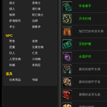
战士
圣骑士
学者裹手
猎人
潜行者
牧师
死亡骑士
月光钉锤
萨满祭司
法师
术士
德鲁伊
皱巴巴的布质长裤
NPC
野兽
龙类
艾韵护腕
恶魔
元素生物
巨人
亡灵
永晨护符
人型生物
小动物
机械
未指定
撕坏的锁甲长裤
道具
任务用品
书籍
撕坏的锁甲手套
暴晒的皮革头盔